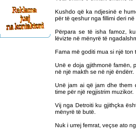
Kushdo që ka ndjesinë e humor
për të qeshur nga fillimi deri në
Përpara se të isha famoz, kur 
lëvizte në mënyrë të ngadalsh
Fama më goditi mua si një ton t
Unë e doja gjithmonë famën, p
në një makth se në një ëndërr.
Unë jam ai që jam dhe them ç
time për një regjistrim muzikor.
Vij nga Detroiti ku gjithçka ë
mënyrë të butë.
Nuk i urrej femrat, veçse ato 