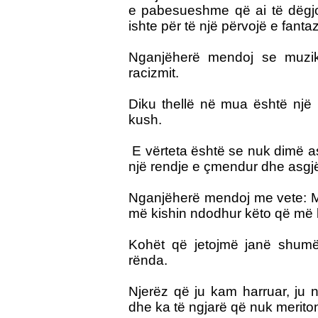
e pabesueshme që ai të dëgjoj
ishte për të një përvojë e fanta
Nganjëherë mendoj se muzika
racizmit.
Diku thellë në mua është një 
kush.
E vërteta është se nuk dimë a
një rendje e çmendur dhe asgjë
Nganjëherë mendoj me vete: M
më kishin ndodhur këto që më
Kohët që jetojmë janë shumë
rënda.
Njerëz që ju kam harruar, ju 
dhe ka të ngjarë që nuk meriton