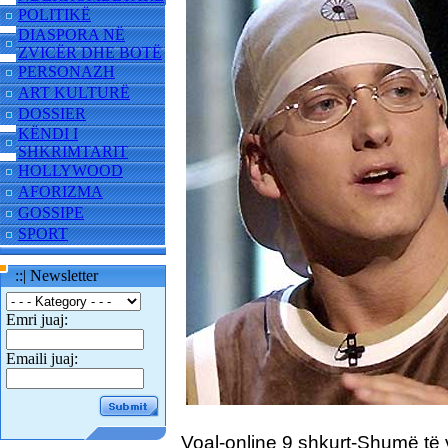
POLITIKË
DIASPORA NË
ZVICËR DHE BOTË
PERSONAZH
ART KULTURË
DOSSIER
KËNDI I
SHKRIMTARIT
HOLLYWOOD
AFORIZMA
GOSSIPE
SPORT
::| Newsletter
Emri juaj:
Emaili juaj:
Voal-online 9 shkurt-Shumë të 