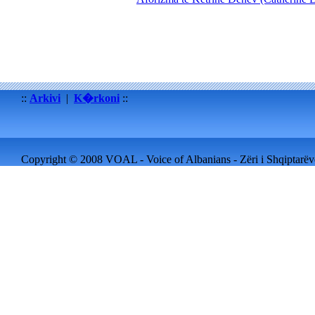
::
Arkivi
|
K�rkoni
::
Copyright © 2008 VOAL - Voice of Albanians - Zëri i Shqiptarëve 