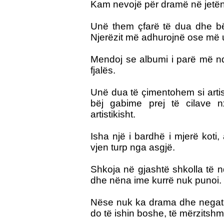
Kam nevojë për dramë në jetën t
Unë them çfarë të dua dhe bë
Njerëzit më adhurojnë ose më u
Mendoj se albumi i parë më ndih
fjalës.
Unë dua të çimentohem si artist
bëj gabime prej të cilave n
artistikisht.
Isha një i bardhë i mjerë koti
vjen turp nga asgjë.
Shkoja në gjashtë shkolla të 
dhe nëna ime kurrë nuk punoi.
Nëse nuk ka drama dhe negativi
do të ishin boshe, të mërzitsh