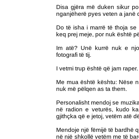
Disa gjëra më duken sikur po
nganjëherë pyes veten a janë d
Do të isha i marrë të thoja
se 
keq prej meje, por nuk është p
Im atë
? Unë kurrë nuk e njo
fotografi të tij.
I vetmi trup është që jam raper.
Me mua është kështu: Nëse nu
nuk më pëlqen as ta them.
Personalisht mendoj se muzika 
në radion e veturës, kudo kam
gjithçka që e jetoj, vetëm atë d
Mendoje një fëmijë të bardhë q
në një shkollë vetëm me të bar