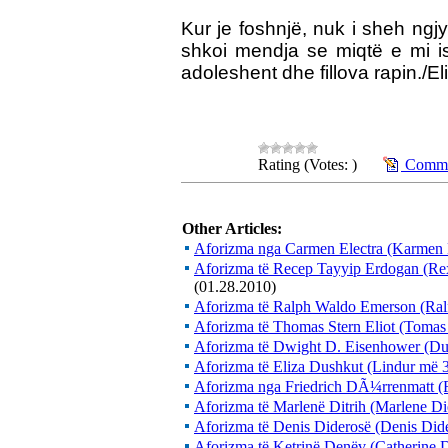
Kur je foshnjë, nuk i sheh ngj
shkoi mendja se miqtë e mi is
adoleshent dhe fillova rapin.
Rating (Votes: )
Commen
Other Articles:
Aforizma nga Carmen Electra (Karmen El
Aforizma të Recep Tayyip Erdogan (Rex
(01.28.2010)
Aforizma të Ralph Waldo Emerson (Ral
Aforizma të Thomas Stern Eliot (Tomas 
Aforizma të Dwight D. Eisenhower (Du
Aforizma të Eliza Dushkut (Lindur më 3
Aforizma nga Friedrich DÃ¼rrenmatt (
Aforizma të Marlenë Ditrih (Marlene Di
Aforizma të Denis Diderosë (Denis Did
Aforizma të Ketrinë Denëv (Catherine 