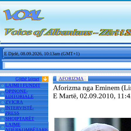
E Djelë, 08.09.2026, 10:13am (GMT+1)
AFORIZMA
Gjithë lajmet
LAJMI I FUNDIT
Aforizma nga Eminem (Lin
OPINONE-
E Martë, 02.09.2010, 11
EDITORIALE
ZVICRA
INTERVISTË-
PRESS
SHQIPTARËT
LAJME
NDËRKOMBËTARE