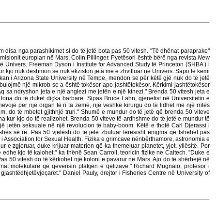
m disa nga parashikimet si do të jetë bota pas 50 vitesh. "Të dhënat paraprake"
misionit europian në Mars, Colin Pillinger.
Pyetësori është bërë nga revista
New
ë Univers. Freeman Dyson i Institute for Advanced Study të Princeton (SHBA ) i
, por kjo nuk dëshmon se nuk ekziston jeta më e zhvilluar në Univers. Sapo të kemi
zikan i Arizona State University në Tempe, mendon se për këtë gjë nuk do të jetë
bulojmë një mikrob se a është tokësor apo jashtëtokësor. Kërkimi jashtëtokësor
Aq sa ndryshon jeta e një anglezi me jetën e një kinezi." Brenda 50 vitesh jeta e
e tona do të duket diçka barbare. Sipas Bruce Lahn, gjenetist në Universitetin e
evojë për një organ të ri ta zëmë, një veshkë kirurgu do të lidhet me një rritës
ëm, do të mbetet gjithnjë truri." Shumë e mundur do të jetë që brenda 50 viteve
oha kur kjo do të realizohet. Brenda 50 viteve të ardhshme do të jetë e mundur të
ërrojë jetën seksuale në një revolucion të baby-boom. Këtë e thotë Carl Djerassi i
oshës së re. Pas 50 vjetësh do të jetë zbuluar tërësisht enigma që fshehet pas
m i Association for Sexual Health. Fizika e grimcave nënbërthamore, astronomia e
ur e zgjeruar, duke krijuar materien që ka themeluar planetet, yjet, yllësitë. Por
dhe kjo të kalohet," ka thënë Sean Carroll, teoricin fizike në Caltech. "Duke e
"Pas 50 vitesh do të kërkohet një koloni e pavarur në Mars. Ajo do të shërbejë në
izmat molekularë që qeverisin plakjen e qelizave." Richard Mugnaio, profesor i
jashtëdhjetëvjeçarët." Daniel Pauly, drejtor i Fisheries Centre në University of