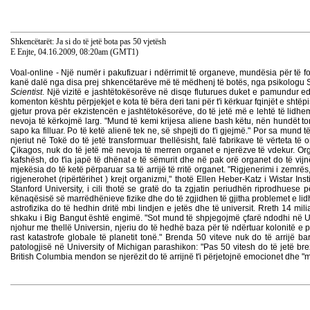
Shkencëtarët: Ja si do të jetë bota pas 50 vjetësh
E Enjte, 04.16.2009, 08:20am (GMT1)
Voal-online - Një numër i pakufizuar i ndërrimit të organeve, mundësia për të 
kanë dalë nga disa prej shkencëtarëve më të mëdhenj të botës, nga psikologu Ste
Scientist
. Një vizitë e jashtëtokësorëve në disqe fluturues duket e pamundur e
komenton kështu përpjekjet e kota të bëra deri tani për t'i kërkuar fqinjët e sht
gjetur prova për ekzistencën e jashtëtokësorëve, do të jetë më e lehtë të lidhe
nevoja të kërkojmë larg. "Mund të kemi krijesa aliene bash këtu, nën hundët t
sapo ka filluar. Po të ketë alienë tek ne, së shpejti do t'i gjejmë." Por sa mun
njeriut në Tokë do të jetë transformuar thellësisht, falë fabrikave të vërteta 
Çikagos, nuk do të jetë më nevoja të merren organet e njerëzve të vdekur. Organ
kafshësh, do t'ia japë të dhënat e të sëmurit dhe në pak orë organet do të vij
mjekësia do të ketë përparuar sa të arrijë të rritë organet. "Rigjenerimi i zemr
rigjenerohet (ripërtërihet ) krejt organizmi," thotë Ellen Heber-Katz i Wistar In
Stanford University, i cili thotë se gratë do ta zgjatin periudhën riprodhues
kënaqësisë së marrëdhënieve fizike dhe do të zgjidhen të gjitha problemet e l
astrofizika do të hedhin dritë mbi lindjen e jetës dhe të universit. Rreth 14 mil
shkaku i Big Bangut është engimë. "Sot mund të shpjegojmë çfarë ndodhi në Univ
njohur me thellë Universin, njeriu do të hedhë baza për të ndërtuar kolonitë e p
rast katastrofe globale të planetit tonë." Brenda 50 viteve nuk do të arrijë 
patologjisë në University of Michigan parashikon: "Pas 50 vitesh do të jetë bre
British Columbia mendon se njerëzit do të arrijnë t'i përjetojnë emocionet dhe "