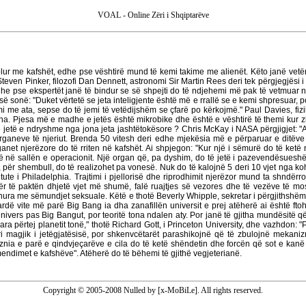
VOAL - Online Zëri i Shqiptarëve
folur me kafshët, edhe pse vështirë mund të kemi takime me alienët. Këto janë vetë
ven Pinker, filozofi Dan Dennett, astronomi Sir Martin Rees deri tek përgjegjësi i 
dhe pse ekspertët janë të bindur se së shpejti do të ndjehemi më pak të vetmuar n
ëpisë sonë: "Duket vërtetë se jeta inteligjente është më e rrallë se e kemi shpresuar
mi me ata, sepse do të jemi të vetëdijshëm se çfarë po kërkojmë." Paul Davies, fi
ona. Pjesa më e madhe e jetës është mikrobike dhe është e vështirë të themi kur z
d të jetë e ndryshme nga jona jeta jashtëtokësore ? Chris McKay i NASA përgjigjet: "
të organeve të njeriut. Brenda 50 vitesh deri edhe mjekësia më e përparuar e ditëv
et njerëzore do të rriten në kafshët. Ai shpjegon: "Kur një i sëmurë do të ketë n
në në sallën e operacionit. Një organ që, pa dyshim, do të jetë i pazevendësuesh
ës, për shembull, do të realizohet pa vonesë. Nuk do të kalojnë 5 deri 10 vjet nga k
stitute i Philadelphia. Trajtimi i pjellorisë dhe riprodhimit njerëzor mund ta shnd
e për të paktën dhjetë vjet më shumë, falë ruajtjes së vezores dhe të vezëve të m
idhura me sëmundjet seksuale.
Këtë e thotë Beverly Whipple, sekretar i përgjithshë
iardë vite më parë Big Bang ia dha zanafillën universit e prej atëherë ai është ftoh
ers pas Big Bangut, por teoritë tona ndalen aty. Por janë të gjitha mundësitë që e
ara përtej planetit tonë," thotë Richard Gott, i Princeton University, dhe vazhdon: 
bari magjik i jetëgjatësisë, por shkenvcëtarët parashikojnë që të zbulojnë mekan
znia e parë e qindvjeçarëve e cila do të ketë shëndetin dhe forcën që sot e kanë g
mendimet e kafshëve". Atëherë do të bëhemi të gjithë vegjeterianë.
Copyright © 2005-2008 Nulled by [x-MoBiLe]. All rights reserved.