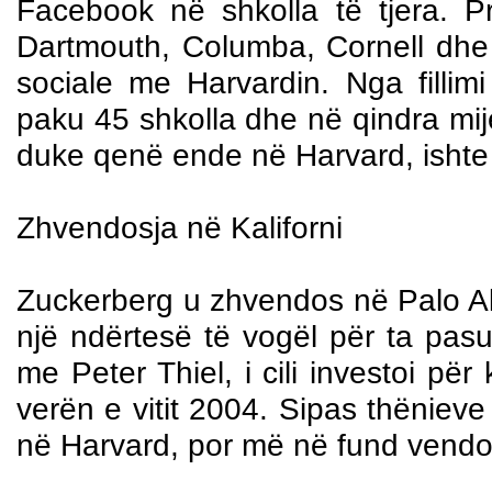
Facebook në shkolla të tjera. Pr
Dartmouth, Columba, Cornell dhe Y
sociale me Harvardin. Nga fillim
paku 45 shkolla dhe në qindra mij
duke qenë ende në Harvard, ishte a
Zhvendosja në Kaliforni
Zuckerberg u zhvendos në Palo Alto
një ndërtesë të vogël për ta pas
me Peter Thiel, i cili investoi pë
verën e vitit 2004. Sipas thënieve 
në Harvard, por më në fund vendos