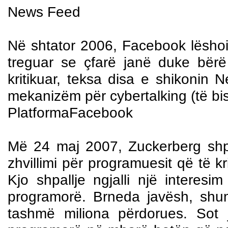
News Feed
Në shtator 2006, Facebook lësho
treguar se çfarë janë duke bër
kritikuar, teksa disa e shikonin
mekanizëm për cybertalking (të bis
Platforma
Facebook
Më 24 maj 2007, Zuckerberg shpa
zhvillimi për programuesit që të k
Kjo shpallje ngjalli një interes
programorë. Brneda javësh, shu
tashmë miliona përdorues. Sot