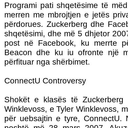
Programi pati shqetësime të mëd
merren me mbrojtjen e jetës priv
përdorues. Zuckerberg dhe Faceboo
shqetësimi, dhe më 5 dhjetor 200
post në Facebook, ku merrte pë
Beacon dhe ku iu ofronte një m
përfituar nga shërbimet.
ConnectU Controversy
Shokët e klasës të Zuckerberg
Winklevoss, e Tyler Winklevoss, më
për uebsajtin e tyre, ConnectU.
poshtë më 28 mars 2007. Akuza 