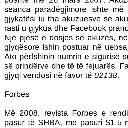
seanca paradëgjimore ishte më 
gjykatësi iu tha akuzuesve se ak
rasti u gjykua dhe Facebook prano
Një pjesë e dosjes së akuzës, n
gjyqësore ishin postuar në uebsaj
Ato përfshinin numrin e sigurisë 
së prindërve dhe të të fejuarës. F
gjyqi vendosi në favor të
02138
.
Forbes
Më 2008, revista Forbes e rendi
pasur të SHBA, me pasuri $1.5 mi