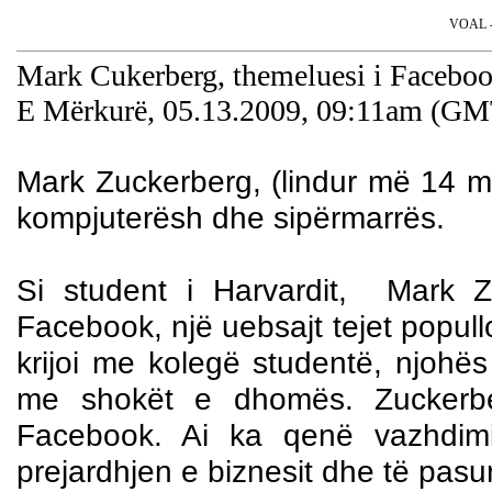
VOAL - 
Mark Cukerberg, themeluesi i Facebook
E Mërkurë, 05.13.2009, 09:11am (GM
Mark Zuckerberg, (lindur më 14 
kompjuterësh dhe sipërmarrës.
Si student i Harvardit,
Mark Zu
Facebook, një uebsajt tejet popul
krijoi me kolegë studentë, njohë
me shokët e dhomës. Zuckerbe
Facebook. Ai ka qenë vazhdimi
prejardhjen e biznesit dhe të pasuri