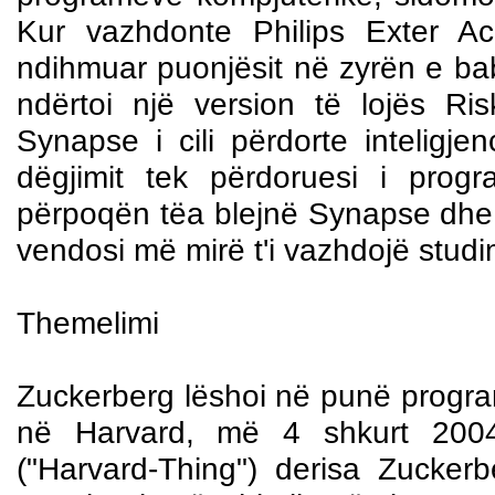
Kur vazhdonte Philips Exter Ac
ndihmuar puonjësit në zyrën e baba
ndërtoi një version të lojës R
Synapse i cili përdorte inteligje
dëgjimit tek përdoruesi i prog
përpoqën tëa blejnë Synapse dhe 
vendosi më mirë t'i vazhdojë studim
Themelimi
Zuckerberg lëshoi në punë progra
në Harvard, më 4 shkurt 2004. 
("Harvard-Thing") derisa Zucker