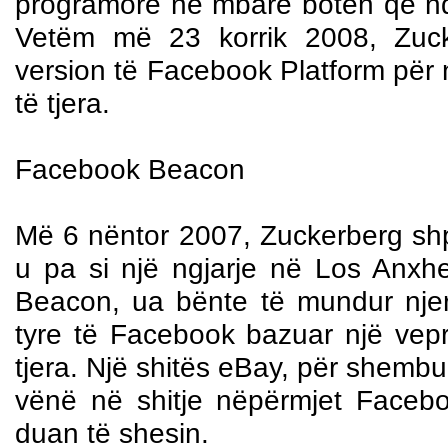
programorë në mbarë botën që nd
Vetëm më 23 korrik 2008, Zuck
version të Facebook Platform për 
të tjera.
Facebook Beacon
Më 6 nëntor 2007, Zuckerberg shpa
u pa si një ngjarje në Los Anxhel
Beacon, ua bënte të mundur nje
tyre të Facebook bazuar një vepr
tjera. Një shitës eBay, për shembu
vënë në shitje nëpërmjet Facebo
duan të shesin.