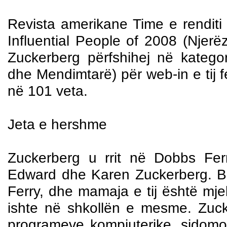
Revista amerikane Time e renditi
Influential People of 2008 (Njerë
Zuckerberg përfshihej në katego
dhe Mendimtarë) për web-in e tij 
në 101 veta.
Jeta e hershme
Zuckerberg u rrit në Dobbs Ferry
Edward dhe Karen Zuckerberg. Ba
Ferry, dhe mamaja e tij është mjek
ishte në shkollën e mesme. Zucke
programeve kompjuterike, sidomo