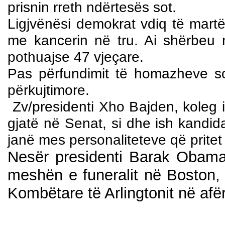
prisnin rreth ndërtesës sot.
Ligjvënësi demokrat vdiq të mart
me kancerin në tru. Ai shërbeu n
pothuajse 47 vjeçare.
Pas përfundimit të homazheve sot
përkujtimore.
Zv/presidenti Xho Bajden, koleg 
gjatë në Senat, si dhe ish kandid
janë mes personaliteteve që pritet t
Nesër presidenti Barak Obama
meshën e funeralit në Boston, 
Kombëtare të Arlingtonit në afë