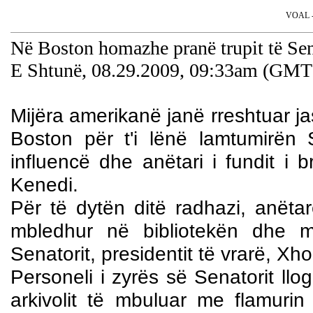
VOAL - 
Në Boston homazhe pranë trupit të Se
E Shtunë, 08.29.2009, 09:33am (GMT
Mijëra amerikanë janë rreshtuar j
Boston për t'i lënë lamtumirën 
influencë dhe anëtari i fundit i b
Kenedi.
Për të dytën ditë radhazi, anëta
mbledhur në bibliotekën dhe 
Senatorit, presidentit të vrarë, Xh
Personeli i zyrës së Senatorit llo
arkivolit të mbuluar me flamurin