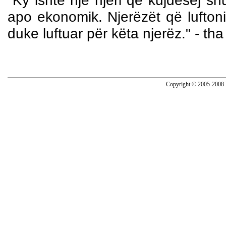
"Ky ishte një njeri që kujdesej sh
apo ekonomik. Njerëzët që luftonin
duke luftuar për këta njerëz." - th
Copyright © 2005-2008 N