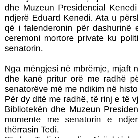
dhe Muzeun Presidencial Kenedi n
ndjerë Eduard Kenedi. Ata u përs
që i falenderonin për dashurinë e
ceremoni mortore private ku pol
senatorin.
Nga mëngjesi në mbrëmje, mjaft nj
dhe kanë pritur orë me radhë pë
senatorëve më me ndikim në histo
Për dy ditë me radhë, të rinj e të 
Bibliotekën dhe Muzeun Presiden
momente me senatorin e ndjer
thërrasin Tedi.