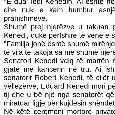
"E dua Tedi Kenedin. Ai është h
dhe nuk e kam humbur asnjëhe
pranishmëve.
Shumë prej njerëzve u takuan pe
Kenedi, duke përfshirë të venë e se
"Familja jonë është shumë mirënjo
të vija të takoja sa më shumë njer
Senatori Kenedi vdiq të martën 
gjatë me kancerin në tru. Ai ish
senatorit Robert Kenedi, të cilët
vëllezërve, Eduard Kenedi mori për
tij dhe u bë një nga senatorët q
miratuar ligje për kujdesin shëndets
Në këtë ceremoni mortore private