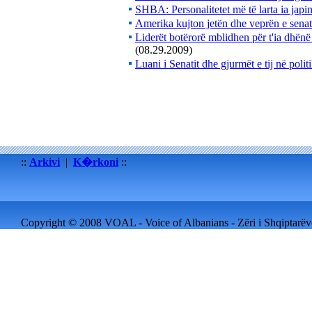
SHBA: Personalitetet më të larta ia jap
Amerika kujton jetën dhe veprën e sena
Liderët botërorë mblidhen për t'ia dhën
(08.29.2009)
Luani i Senatit dhe gjurmët e tij në poli
::
Arkivi
|
K�rkoni
::
Copyright © 2008 VOAL - Voice of Albanians - Zëri i Shqiptarëve 