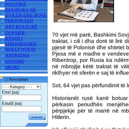
POLITIKË
DIASPORA NË
ZVICËR DHE BOTË
PERSONAZH
ART KULTURË
DOSSIER
70 vjet më parë, Bashkimi Sovj
KËNDI I
traktat, i cili i dha dorë të lirë
SHKRIMTARIT
pjesë të Polonisë dhe shtetet b
HOLLYWOOD
Pjesa më e madhe e vendeve 
AFORIZMA
Ribentrop, por Rusia ka ndërm
GOSSIPE
në mbrojtje këtë traktat të vi
SPORT
rikthyer në sferën e saj të infl
::| Newsletter
Sot, 64 vjet pas përfundimit të 
Emri juaj:
Historianët rusë kanë botua
Emaili juaj:
përkasin periudhës menjëh
përpjekje për të marrë në mbro
Hitlerin.