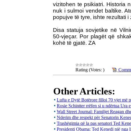
vizitohen te psikiatri. Histori
nuk i sulmoi vendet baltike. Ato
popujve të tyre, ishte rezultati 
Disa statuja sovjetike në Viln
50-vjeçar. Por plagët që shka
kohë të gjatë. ZA
Rating (Votes: )
Commen
Other Articles:
Lufta e Dytë Botërore filloi 70 vjet më 
Rosie Schintter rrëfen si u ndërtua Ur
Wall Street Journal: Familjet Reagan
Nderim dhe respekt për Senatorin Kene
Trashëgimia që la pas senatori Ted Kene
Presidenti Obama: Ted Kenedi një nga l