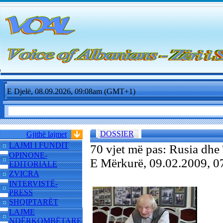
E Djelë, 08.09.2026, 09:08am (GMT+1)
DOSSIER
Gjithë lajmet
LAJMI I FUNDIT
70 vjet më pas: Rusia dhe
OPINONE-
E Mërkurë, 09.02.2009, 
EDITORIALE
ZVICRA
INTERVISTË-
PRESS
SHQIPTARËT
LAJME
NDËRKOMBËTARE