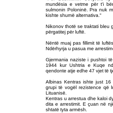
mundësia e vetme për t'i bër
sulmonin Poloninë. Pra nuk m
kishte shumë alternativa."
Nikonov thotë se traktati bleu
përgatitej për luftë.
Nëntë muaj pas fillimit të luftës
Ndërhyrja u pasua me arrestim
Gjermania naziste i pushtoi të
1944 kur Ushtria e Kuqe ndë
qendonte atje edhe 47 vjet të tj
Albinas Kentras ishte just 16 
grupi të vogël rezistence që 
Lituanisë.
Kentras u arrestua dhe kaloi dy
dita e arrestimit. E çuan në n
shtatë tyta armësh.