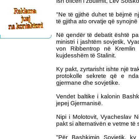
Ish oficeri i zbulimit, Lev Sotsk
"Ne të gjithë duhet të bëjmë n
të gjitha ato orvatje që synojnë 
Në qendër të debatit është pa
ministri i jashtëm sovjetik, V
von Ribbentrop në Kremlin
kujdesshëm të Stalinit.
Ky pakt, zyrtarisht ishte një t
protokolle sekrete që e nda
gjermane dhe sovjetike.
Vendet baltike i kalonin Bashk
jepej Gjermanisë.
Nipi i Molotovit, Vyacheslav Ni
pakt si alternativën e vetme të 
"Për Bashkimin Sovjetik, ky