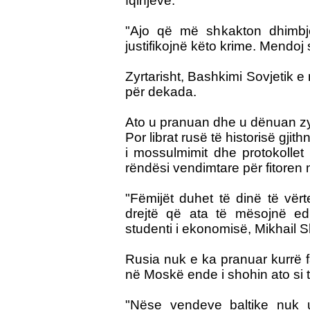
fqinjëve.
"Ajo që më shkakton dhimbje
justifikojnë këto krime. Mendoj 
Zyrtarisht, Bashkimi Sovjetik 
për dekada.
Ato u pranuan dhe u dënuan zyr
Por librat rusë të historisë gji
i mossulmimit dhe protokollet 
rëndësi vendimtare për fitoren
"Fëmijët duhet të dinë të vër
drejtë që ata të mësojnë ed
studenti i ekonomisë, Mikhail S
Rusia nuk e ka pranuar kurrë f
në Moskë ende i shohin ato si te
"Nëse vendeve baltike nuk u