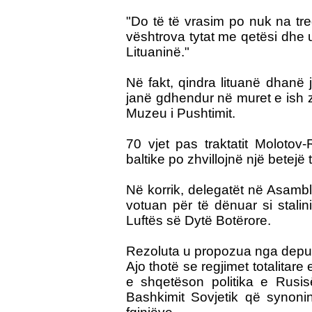
"Do të të vrasim po nuk na tr
vështrova tytat me qetësi dhe 
Lituaninë."
Në fakt, qindra lituanë dhanë 
janë gdhendur në muret e ish z
Muzeu i Pushtimit.
70 vjet pas traktatit Molotov
baltike po zhvillojnë një betejë
Në korrik, delegatët në Asamb
votuan për të dënuar si stalin
Luftës së Dytë Botërore.
Rezoluta u propozua nga depute
Ajo thotë se regjimet totalitar
e shqetëson politika e Rusi
Bashkimit Sovjetik që synonin 