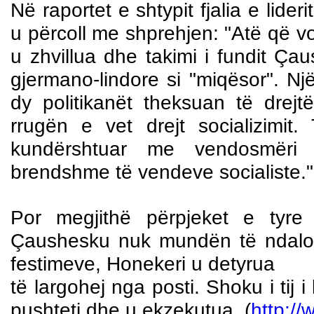
Në raportet e shtypit fjalia e lide
u përcoll me shprehjen: "Atë që v
u zhvillua dhe takimi i fundit Ça
gjermano-lindore si "miqësor". Nj
dy politikanët theksuan të drejt
rrugën e vet drejt socializimi
kundërshtuar me vendosmëri 
brendshme të vendeve socialiste."
Por megjithë përpjeket e tyr
Çaushesku nuk mundën të ndaloni
festimeve, Honekeri u detyrua
të largohej nga posti. Shoku i tij 
pushteti dhe u ekzekutua. (
http:/