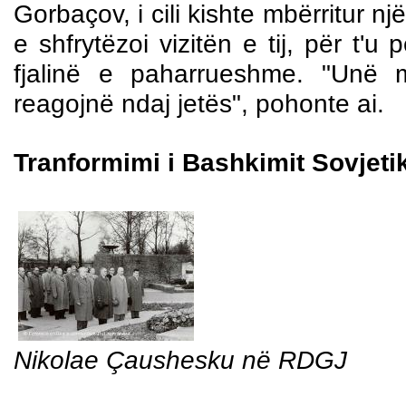
Gorbaçov, i cili kishte mbërritur nj
e shfrytëzoi vizitën e tij, për t'u
fjalinë e paharrueshme. "Unë 
reagojnë ndaj jetës", pohonte ai.
Tranformimi i Bashkimit Sovjeti
Nikolae Çaushesku në RDGJ