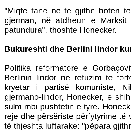
"Miqtë tanë në të gjithë botën të 
gjerman, në atdheun e Marksit 
patundura", thoshte Honecker.
Bukureshti dhe Berlini lindor k
Politika reformatore e Gorbaço
Berlinin lindor në refuzim të fort
kryetar i partisë komuniste, 
gjermano-lindor, Honecker, e shih
sulm mbi pushtetin e tyre. Honecke
reje dhe përsëriste përfytyrime të v
të thjeshta luftarake: "pëpara gjit