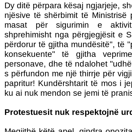
Dy ditë përpara kësaj ngjarjeje, she
njësive të shërbimit të Ministris
masat për sigurimin e aktivi
shprehimisht nga përgjegjësit e S
përdorur të gjitha mundësitë", të
konsekuente" të gjitha veprime
personave, dhe të ndalohet "udhëtim
s përfundon me një thirrje për vig
papritur! Kundërshtarit të mos i 
ku ai nuk mendon se jemi të pran
Protestuesit nuk respektojnë ur
Megjithë këtë apel, qindra opozita