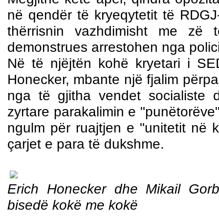
në qendër të kryeqytetit të RDGJ
thërrisnin vazhdimisht me zë t
demonstrues arrestohen nga polici
Në të njëjtën kohë kryetari i SED-
Honecker, mbante një fjalim përpara 
nga të gjitha vendet socialiste 
zyrtare parakalimin e "punëtorëve".
ngulm për ruajtjen e "unitetit në k
çarjet e para të dukshme.
Erich Honecker dhe Mikail Gor
bisedë kokë me kokë