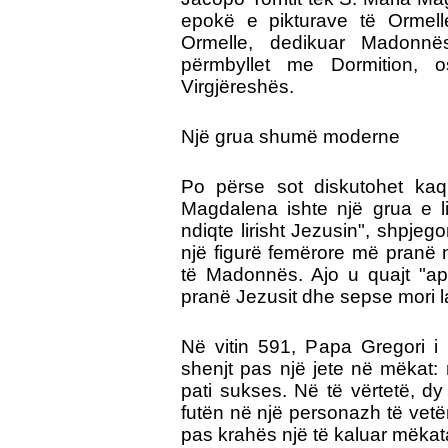
epokë e pikturave të Ormelle
Ormelle, dedikuar Madonnës
përmbyllet me Dormition, o
Virgjëreshës.
Një grua shumë moderne
Po përse sot diskutohet k
Magdalena ishte një grua e li
ndiqte lirisht Jezusin", shpje
një figurë femërore më pranë
të Madonnës. Ajo u quajt "apo
pranë Jezusit dhe sepse mori laj
Në vitin 591, Papa Gregori 
shenjt pas një jete në mëkat: 
pati sukses. Në të vërtetë, d
futën në një personazh të vet
pas krahës një të kaluar mëkat