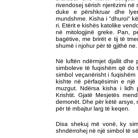
rivendosej sërish njerëzimi në
duke e përshkruar dhe lyer
mundshme. Kisha i "dhuroi" kësht
ri. Etërit e kishës katolike ven
në mitologjinë greke. Pan, p
bagëtive, me brirët e tij të tm
shumë i njohur për të gjithë ne.
Në luftën ndërmjet djallit dhe p
simboleve të fuqishëm që do t
simbol veçanërisht i fuqishëm 
kishte në përfaqësimin e një y
muzgut. Ndërsa kisha i lidh 
Krishtit. Gjatë Mesjetës men
demonët. Dhe për këtë arsye, n
për të mbajtur larg të keqen.
Disa shekuj më vonë, ky sim
shndërrohej në një simbol të s