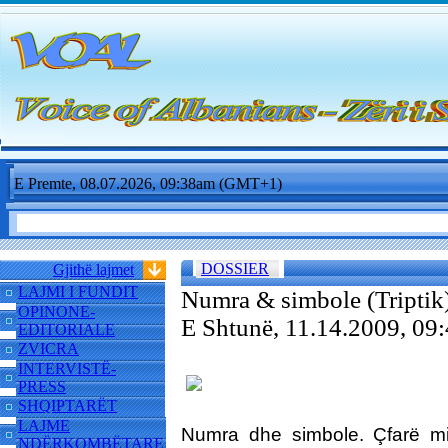
E Premte, 08.07.2026, 09:38am (GMT+1)
DOSSIER
Gjithë lajmet
LAJMI I FUNDIT
Numra & simbole (Triptik
OPINONE-
E Shtunë, 11.14.2009, 0
EDITORIALE
ZVICRA
INTERVISTË-
PRESS
SHQIPTARËT
LAJME
Numra dhe simbole. Çfarë mi
NDËRKOMBËTARE