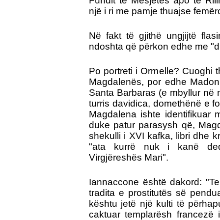
Fundit të Mesjetës apo të Rili
një i ri me pamje thuajse femër
Në fakt të gjithë ungjijtë fla
ndoshta që përkon edhe me "di
Po portreti i Ormelle? Cuoghi t
Magdalenës, por edhe Madonnë
Santa Barbaras (e mbyllur në n
turris davidica, domethënë e fort
Magdalena ishte identifikuar 
duke patur parasysh që, Magd
shekulli i XVI kafka, libri dhe
"ata kurrë nuk i kanë de
Virgjëreshës Mari".
Iannaccone është dakord: "Te
tradita e prostitutës së pendu
kështu jetë një kulti të përhap
caktuar templarësh francezë 