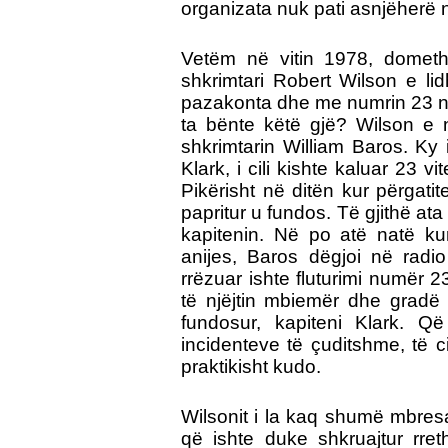
organizata nuk pati asnjëherë n
Vetëm në vitin 1978, dome
shkrimtari Robert Wilson e lid
pazakonta dhe me numrin 23 në l
ta bënte këtë gjë? Wilson e 
shkrimtarin William Baros.
Ky 
Klark, i cili kishte kaluar 23 
Pikërisht në ditën kur përgatitej
papritur u fundos. Të gjithë ata
kapitenin. Në po atë natë kur
anijes, Baros dëgjoi në radio
rrëzuar ishte fluturimi numër 23
të njëjtin mbiemër dhe gradë m
fundosur, kapiteni Klark. 
incidenteve të çuditshme, të ci
praktikisht kudo.
Wilsonit i la kaq shumë mbresa
që ishte duke shkruajtur rret