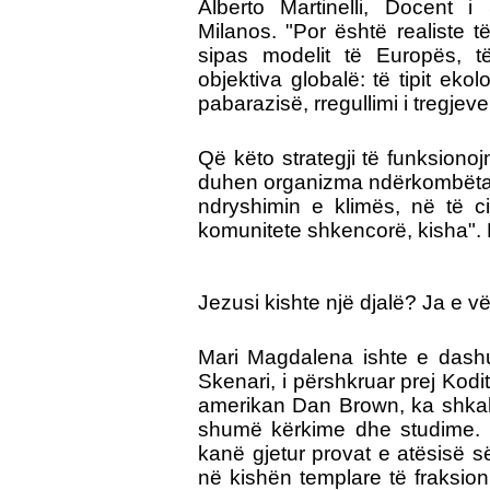
Alberto Martinelli, Docent i
Milanos. "Por është realiste 
sipas modelit të Europës, t
objektiva globalë: të tipit eko
pabarazisë, rregullimi i tregje
Që këto strategji të funksiono
duhen organizma ndërkombëtarë,
ndryshimin e klimës, në të ci
komunitete shkencorë, kisha".
Jezusi kishte një djalë?
Ja e vë
Mari Magdalena ishte e dashur
Skenari, i përshkruar prej Kodit 
amerikan Dan Brown, ka shkak
shumë kërkime dhe studime. 
kanë gjetur provat e atësisë së 
në kishën templare të fraksion