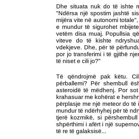
Dhe situata nuk do të ishte
"Ndërsa një spostim jashtë sis
mijëra vite në autonomi totale
e mundur të sigurohet mbijet
vetëm disa muaj. Popullsia që
viteve do të kishte ndryshu
vdekjeve. Dhe, për të përfundu
por jo transferimi i të gjithë n
të niset e cili jo?"
Të qëndrojmë pak këtu. Cila
përballemi? Për shembull ës
asteroidë të mëdhenj. Por sot
krahasuar me kohërat e hershme 
përplasje me një meteor do të 
mundur të ndërhyhej për të ndry
tjerë kozmikë, si përshembull
shpërthimi i afërt i një superno
të re të galaksisë...