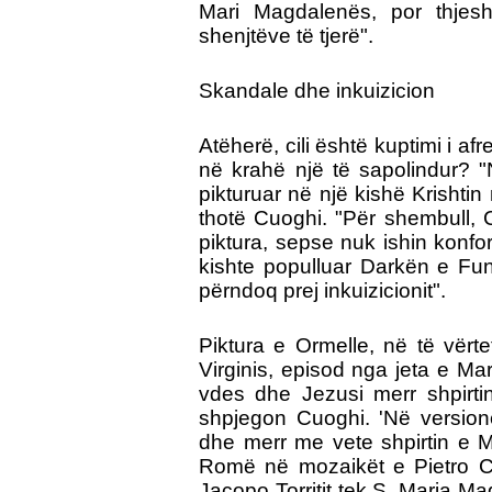
Mari Magdalenës, por thjes
shenjtëve të tjerë".
Skandale dhe inkuizicion
Atëherë, cili është kuptimi i 
në krahë një të sapolindur? "
pikturuar në një kishë Krishti
thotë Cuoghi. "Për shembull, 
piktura, sepse nuk ishin kon
kishte populluar Darkën e Fu
përndoq prej inkuizicionit".
Piktura e Ormelle, në të vërte
Virginis, episod nga jeta e Mar
vdes dhe Jezusi merr shpirtin
shpjegon Cuoghi. 'Në versione
dhe merr me vete shpirtin e 
Romë në mozaikët e Pietro Ca
Jacopo Torritit tek S. Maria Magg