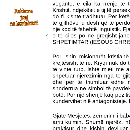
veçantë, e cila ka rrënjë të 
Krishtit, ndjekësit e tij të pers
do t'i kishte tradhtuar. Për kët
të gjithëve iu desh që të përd
një kod të fshehtë linguistik. 
e të cilës po në greqisht jan
SHPETIMTAR (IESOUS CHRI
Por ishin misionarët kristian
krejtësisht të re. Kryqi nuk do 
të vinte turp. Ishte mjeti me a
shpëtuar njerëzimin nga të gjit
dhe për të triumfuar edhe 
shndërrua në simbol të pavdek
botë. Por një shenjë kaq pozitiv
kundërvihet një antagonisteje. 
Gjatë Mesjetës, zemërimi i bab
arriti kulmin. Shumë njerëz, 
braktisur dhe kishin devijua