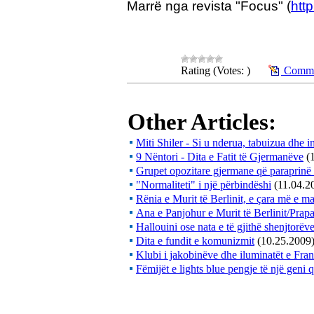
Marrë nga revista "Focus" (
htt
Rating (Votes: )
Commen
Other Articles:
Miti Shiler - Si u nderua, tabuizua dhe 
9 Nëntori - Dita e Fatit të Gjermanëve
(
Grupet opozitare gjermane që paraprinë r
"Normaliteti" i një përbindëshi
(11.04.2
Rënia e Murit të Berlinit, e çara më e m
Ana e Panjohur e Murit të Berlinit/Prap
Hallouini ose nata e të gjithë shenjtorëv
Dita e fundit e komunizmit
(10.25.2009
Klubi i jakobinëve dhe iluminatët e Fra
Fëmijët e lights blue pengje të një geni q