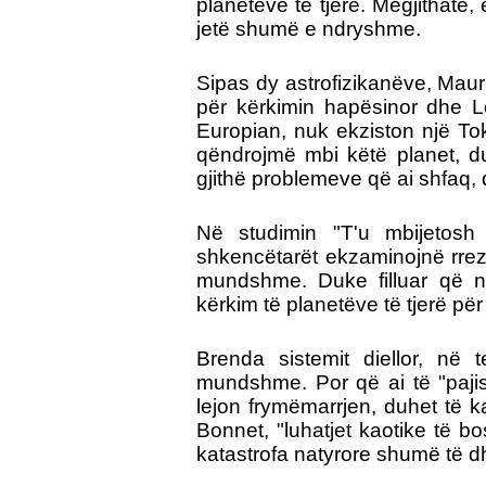
planeteve të tjerë. Megjithatë
jetë shumë e ndryshme.
Sipas dy astrofizikanëve, Maur
për kërkimin hapësinor dhe Lod
Europian, nuk ekziston një To
qëndrojmë mbi këtë planet, d
gjithë problemeve që ai shfaq,
Në studimin "T'u mbijetosh
shkencëtarët ekzaminojnë rrezi
mundshme. Duke filluar që ng
kërkim të planetëve të tjerë për
Brenda sistemit diellor, në
mundshme. Por që ai të "paji
lejon frymëmarrjen, duhet të k
Bonnet, "luhatjet kaotike të bo
katastrofa natyrore shumë të 