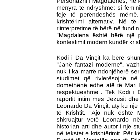
Personazhi i Magdalenës, në k
mënyra të ndryshme: si feminis
feje të perëndeshës mëmë, 
krishtërimi alternativ. Në 
riinterpretime të bërë në fundi
"Magdalena është bërë një pr
kontestimit modern kundër krisht
Kodi i Da Vinçit ka bërë shum
"Janë fantazi moderne", vazh
nuk i ka marrë ndonjëherë seri
studimet që rivlerësojnë në 
domethënë edhe atë të Mari M
respektueshme". Tek Kodi i D
raportit intim mes Jezusit dh
Leonardo Da Vinçit, aty ku një 
të Krishtit. "Ajo nuk është
shkruajtur vetë Leonardo në
historian arti dhe autor i një s
në tekstet e krishtërimit. Për 