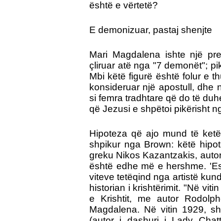
është e vërtetë?
E demonizuar, pastaj shenjte
Mari Magdalena ishte një prej
çliruar atë nga "7 demonët"; pik
Mbi këtë figurë është folur e t
konsideruar një apostull, dhe n
si femra tradhtare që do të duh
që Jezusi e shpëtoi pikërisht n
Hipoteza që ajo mund të ketë
shpikur nga Brown: këtë hipo
greku Nikos Kazantzakis, autor i 
është edhe më e hershme. 'Esht
viteve tetëqind nga artistë kun
historian i krishtërimit. "Në vi
e Krishtit, me autor Rodolph
Magdalena. Në vitin 1929, sh
(autor i dashuri i Lady Chatte