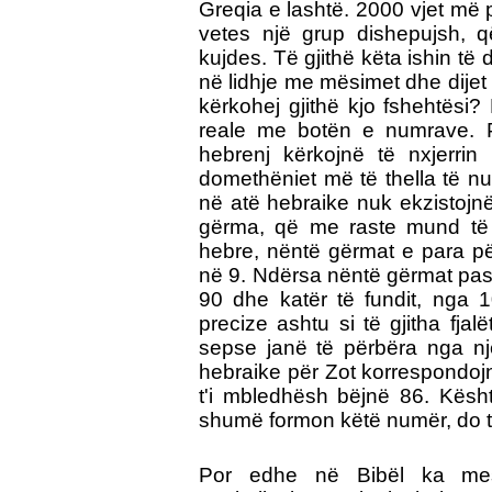
Greqia e lashtë.
2000 vjet më 
vetes një grup dishepujsh, 
kujdes. Të gjithë këta ishin të 
në lidhje me mësimet dhe dijet 
kërkohej gjithë kjo fshehtësi? 
reale me botën e numrave. Pr
hebrenj kërkojnë të nxjerrin 
domethëniet më të thella të n
në atë hebraike nuk ekzistojn
gërma, që me raste mund të 
hebre, nëntë gërmat e para p
në 9. Ndërsa nëntë gërmat pa
90 dhe katër të fundit, nga 
precize ashtu si të gjitha fja
sepse janë të përbëra nga nj
hebraike për Zot korrespondoj
t'i mbledhësh bëjnë 86. Kështu
shumë formon këtë numër, do të
Por edhe në Bibël ka mesa