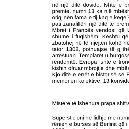
në një ditë dosido. Ishte e p
premte, numri 13 ka një mbësh
origjinën fama e tij kaq e keqe? 
pati zanafillën një ditë të premt
Mbret i Francës vendosi që U
shumë i fuqishëm. Kështu që fi
zbatohej në të njëjtën kohë në
tetor 1308, pothuajse të gjit
arrestuan. Templarët u burgosën
rëndomtë. Evropa ishte e trondi
kishin ofruar mbrojtje dhe mbë
Kjo ditë e errët e historisë s
memorien kolektive. 13 konsid
Mistere të fshehura prapa shif
Supersticioni në lidhje me num
rënien e bursës së Berlinit që i