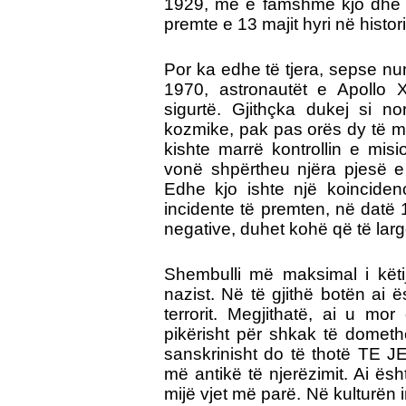
1929, më e famshme kjo dhe që
premte e 13 majit hyri në histor
Por ka edhe të tjera, sepse num
1970, astronautët e Apollo X
sigurtë. Gjithçka dukej si 
kozmike, pak pas orës dy të me
kishte marrë kontrollin e misi
vonë shpërtheu njëra pjesë e m
Edhe kjo ishte një koincidenc
incidente të premten, në datë 
negative, duhet kohë që të larg
Shembulli më maksimal i këtij
nazist. Në të gjithë botën ai 
terrorit. Megjithatë, ai u mo
pikërisht për shkak të domethë
sanskrinisht do të thotë TE 
më antikë të njerëzimit. Ai ës
mijë vjet më parë. Në kulturën i