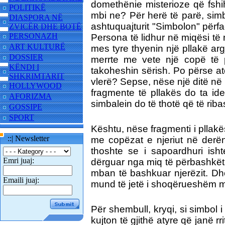
domethënie misterioze që fshih
POLITIKË
mbi ne? Për herë të parë, sim
DIASPORA NË
ashtuquajturit "Simbolon" përfa
ZVICËR DHE BOTË
PERSONAZH
Persona të lidhur në miqësi të
ART KULTURË
mes tyre thyenin një pllakë arg
DOSSIER
merrte me vete një copë të p
KËNDI I
takoheshin sërish. Po përse at
SHKRIMTARIT
vlerë? Sepse, nëse një ditë në p
HOLLYWOOD
fragmente të pllakës do ta ide
AFORIZMA
simbalein do të thotë që të rib
GOSSIPE
SPORT
Kështu, nëse fragmenti i pllakës 
::| Newsletter
me copëzat e njeriut në derën e
thoshte se i sapoardhuri ish
Emri juaj:
dërguar nga miq të përbashkët.
mban të bashkuar njerëzit. Dh
Emaili juaj:
mund të jetë i shoqërueshëm me 
Për shembull, kryqi, si simbol i 
kujton të gjithë atyre që janë rr