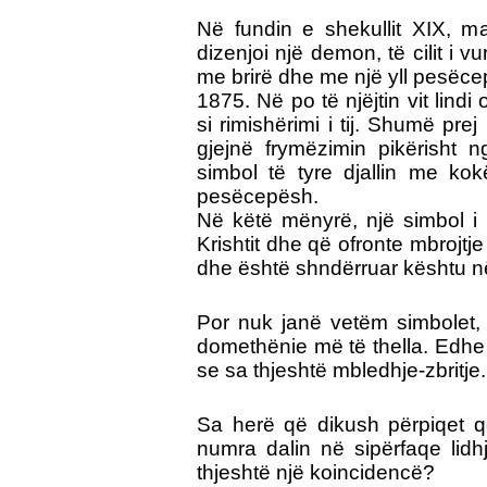
Në fundin e shekullit XIX, ma
dizenjoi një demon, të cilit i 
me brirë dhe me një yll pesëce
1875.
Në po të njëjtin vit lindi 
si rimishërimi i tij. Shumë pre
gjejnë frymëzimin pikërisht 
simbol të tyre djallin me kok
pesëcepësh.
Në këtë mënyrë, një simbol i 
Krishtit dhe që ofronte mbrojtj
dhe është shndërruar kështu në
Por nuk janë vetëm simbolet,
domethënie më të thella. Edh
se sa thjeshtë mbledhje-zbritje
Sa herë që dikush përpiqet q
numra dalin në sipërfaqe lidh
thjeshtë një koincidencë?