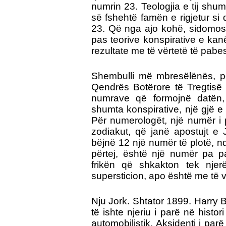
numrin 23. Teologjia e tij shum
së fshehtë famën e rigjetur si 
23. Që nga ajo kohë, sidomos 
pas teorive konspirative e kan
rezultate me të vërtetë të pab
Shembulli më mbresëlënës, p
Qendrës Botërore të Tregtisë
numrave që formojnë datën, 
shumta konspirative, një gjë e 
Për numerologët, një numër i 
zodiakut, që janë apostujt e
bëjnë 12 një numër të plotë, 
përtej, është një numër pa 
frikën që shkakton tek njer
supersticion, apo është me të v
Nju Jork. Shtator 1899. Harry B
të ishte njeriu i parë në histo
automobilistik. Aksidenti i par