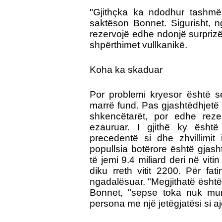
"Gjithçka ka ndodhur tashmë
saktëson Bonnet. Sigurisht, 
rezervojë edhe ndonjë surprizë
shpërthimet vullkanikë.
Koha ka skaduar
Por problemi kryesor është s
marrë fund. Pas gjashtëdhjetë 
shkencëtarët, por edhe reze
ezauruar. I gjithë ky është 
precedentë si dhe zhvillimit
popullsia botërore është gjash
të jemi 9.4 miliard deri në viti
diku rreth vitit 2200. Për fat
ngadalësuar. "Megjithatë është
Bonnet, "sepse toka nuk mu
persona me një jetëgjatësi si a