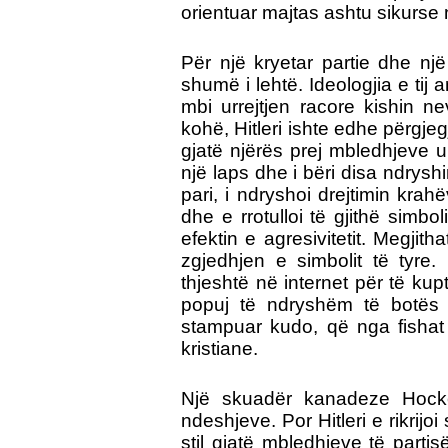
orientuar majtas ashtu sikurse 
Për një kryetar partie dhe një a
shumë i lehtë. Ideologjia e tij a
mbi urrejtjen racore kishin n
kohë, Hitleri ishte edhe përgjeg
gjatë njërës prej mbledhjeve 
një laps dhe i bëri disa ndrys
pari, i ndryshoi drejtimin krahë
dhe e rrotulloi të gjithë simbo
efektin e agresivitetit. Megjith
zgjedhjen e simbolit të tyre.
thjeshtë në internet për të ku
popuj të ndryshëm të botës si
stampuar kudo, që nga fishat e
kristiane.
Një skuadër kanadeze Hock
ndeshjeve. Por Hitleri e rikrij
stil gjatë mbledhjeve të parti