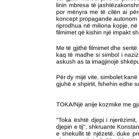
linin mbresa të jashtëzakonshm
por mënyra me të cilën ai përd
koncept propagande autonom dh
riprodhua në miliona kopje, në 
filmimet që kishin një impakt 
Me të gjithë filmimet dhe seritë
kaq të madhe si simbol i naziz
askush as ta imagjinojë shkëput
Për dy mijë vite, simbolet kanë
gjuhë e shpirtit, fshehin edhe s
TOKA/Një anije kozmike me gja
"Toka është djepi i njerëzimit
djepin e tij", shkruante Konstan
e shekullit të njëzetë, duke pr