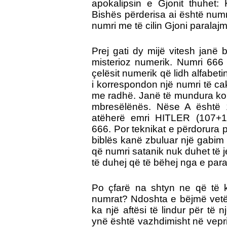
apokalipsin e Gjonit thuhet
Bishës përderisa ai është numr
numri me të cilin Gjoni paralajm
Prej gati dy mijë vitesh janë 
misterioz numerik. Numri 66
çelësit numerik që lidh alfabetin
i korrespondon një numri të ca
me radhë. Janë të mundura kom
mbresëlënës. Nëse A është 
atëherë emri HITLER (107+1
666. Por teknikat e përdorura 
biblës kanë zbuluar një gabim n
që numri satanik nuk duhet të j
të duhej që të bëhej nga e para
Po çfarë na shtyn ne që të 
numrat? Ndoshta e bëjmë vetë
ka një aftësi të lindur për të 
ynë është vazhdimisht në vepri