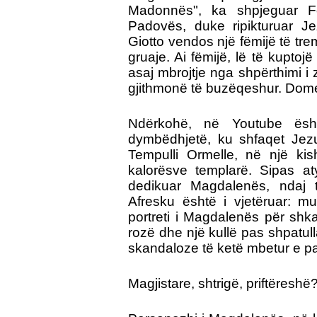
Madonnës", ka shpjeguar F
Padovës, duke ripikturuar Je
Giotto vendos një fëmijë të tre
gruaje. Ai fëmijë, lë të kuptoj
asaj mbrojtje nga shpërthimi i z
gjithmonë të buzëqeshur. Dometh
Ndërkohë, në Youtube ësht
dymbëdhjetë, ku shfaqet Jezu
Tempulli Ormelle, në një kis
kalorësve templarë. Sipas at
dedikuar Magdalenës, ndaj t
Afresku është i vjetëruar: m
portreti i Magdalenës për shk
rozë dhe një kullë pas shpatul
skandaloze të ketë mbetur e pa
Magjistare, shtrigë, priftëreshë