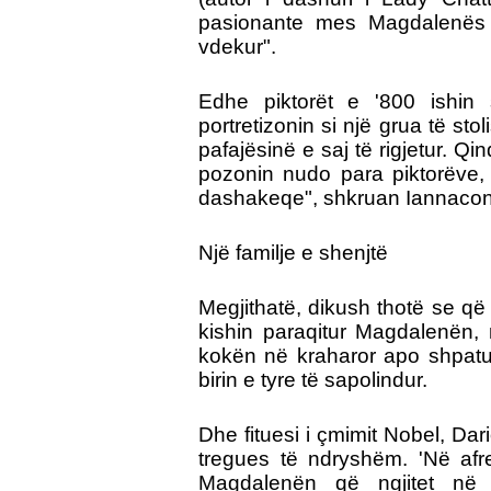
pasionante mes Magdalenës d
vdekur".
Edhe piktorët e '800 ishin
portretizonin si një grua të st
pafajësinë e saj të rigjetur. Qi
pozonin nudo para piktorëve, 
dashakeqe", shkruan Iannaco
Një familje e shenjtë
Megjithatë, dikush thotë se që 
kishin paraqitur Magdalenën, 
kokën në kraharor apo shpatu
birin e tyre të sapolindur.
Dhe fituesi i çmimit Nobel, Dario
tregues të ndryshëm. 'Në afre
Magdalenën që ngjitet në 