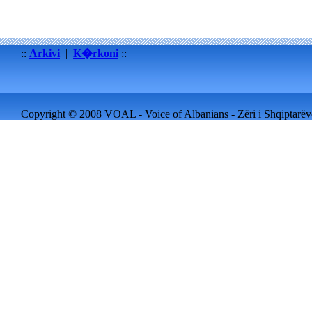
::
Arkivi
|
K�rkoni
::
Copyright © 2008 VOAL - Voice of Albanians - Zëri i Shqiptarëve 