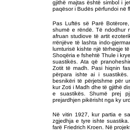
gjithë majtas është simbol i je
paqësor i Budës përfundoi në f
Pas Luftës së Parë Botërore, 
shumë e rëndë. Të ndodhur n
afruan studiove të artit ezoter
rrënjëve të lashta indo-gjerma
lumturisë kishte një tërheqje të
Shoqëria e fshehtë Thule i kryen
suastikës. Ata që pranoheshin
Zotit të madh. Pasi hiqnin fas
përpara ishte ai i suastikës
besnikëri të përjetshme për u
kur Zoti i Madh dhe të gjithë di
e suastikës. Shumë prej pje
prejardhjen pikërisht nga ky ur
Në vitin 1927, kur partia e sa
zgjedhja e tyre ishte suastika
farë Friedrich Kroen. Në projekti