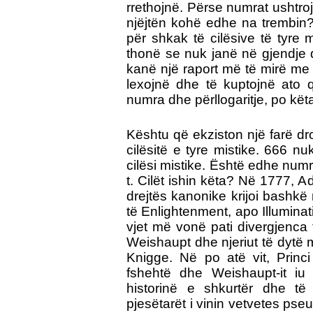
rrethojnë. Përse numrat ushtro
njëjtën kohë edhe na trembi
për shkak të cilësive të tyre 
thonë se nuk janë në gjendje q
kanë një raport më të mirë me f
lexojnë dhe të kuptojnë ato q
numra dhe përllogaritje, po kë
Kështu që ekziston një farë dr
cilësitë e tyre mistike.
666 nuk 
cilësi mistike. Është edhe numri
t. Cilët ishin këta? Në 1777, 
drejtës kanonike krijoi bashkë 
të Enlightenment, apo Illuminati
vjet më vonë pati divergjenc
Weishaupt dhe njeriut të dytë 
Knigge. Në po atë vit, Prin
fshehtë dhe Weishaupt-it iu
historinë e shkurtër dhe të
pjesëtarët i vinin vetvetes pse