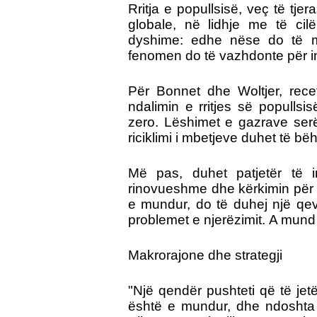
Rritja e popullsisë, veç të tj
globale, në lidhje me të ci
dyshime: edhe nëse do të m
fenomen do të vazhdonte për i
Për Bonnet dhe Woltjer, recet
ndalimin e rritjes së popullsi
zero. Lëshimet e gazrave ser
riciklimi i mbetjeve duhet të bë
Më pas, duhet patjetër të i
rinovueshme dhe kërkimin për e
e mundur, do të duhej një qeve
problemet e njerëzimit.
A mund 
Makrorajone dhe strategji
"Një qendër pushteti që të jet
është e mundur, dhe ndoshta 