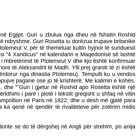
 në Egjipt. Guri u zbulua nga dheu në fshatin Roshid
ë të ndryshme. Guri Rosetta iu dorëzua trupave britanike
olemeut V, për të themeluar kultin hyjnor të sunduesit
ë si "4 Xandicus" në kalendarin e Maqedonisë së lashtë
ë i mbretërimit të Ptolemeut V dhe kjo është konfirmuar
jnore të Aleksandrit të Madh. Ylli prej graniti të zi është
përdorur nga dinastia Ptolemeu). Tempulli ku u vendos
empujve pagane ose jo të krishterë. Me kalimin e kohës,
, dhe "˜Guri i gjetur në Roshid apo Rosetta është një
thimi i parë i plotë i tekstit greqisht u shfaq në vitin
Champollion në Paris në 1822; dhe u desh më gjatë para
a ka qenë në qendër të rivaliteteve për zotërim midis
onte se do të dërgohej në Angli për strehim, po anija