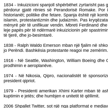
1834 - Inkuizicioni spanjoll shpërbëhet zyrtarisht pas ga
përdorur gjatë rënies së Perandorisë Romake. Por ink
historianët; politike dhe fetare. Spanja është një kom
islamin, protestantizmin dhe judaizmin. Pas kryqëzata
mënyrë për të unifikuar vendin. Mbreti Ferdinand dhe 
leje papës për të ndërmarë inkuizicionin për spastrimin
të tjerë, dhe jo-besimtarë.
1838 - Ralph Waldo Emerson mban një fjalim në shkollë
jo Perëndi. Bashkësia protestante reagoi me zemërim.
1916 - Në Seattle, Washington, William Boeing dhe G
prodhimin e aeroplanëve.
1974 - Në Nikosia, Qipro, nacionalistët të sponsoriz
president qipriot.
1979 - Presidenti amerikan Xhimi Karter mban të ashtu
kuptimin e jetës; dhe humbjen e unitetit të qëllimit.
2006 Shpallet Twitter, sot një nga platformat e mediav