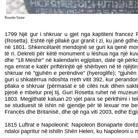
Rosetta Stone
1799 Një gur i shkruar u gjet nga kaptiteni francez
(Rosetta). Eshtë një pllakë gur granit i zi, ku janë gd
në 1801. Shkencëtarët mendojnë se guri ka qenë monume
të ri. Dekreti për këtë monument u lëshua nga një kuv
dhe "18 Meshir" në kalendarin egjiptian, date që përko
nga emrat e katër priftërinjtë që shërbyen në të njëjtin v
shkruar në "gjuhën e perëndive" (hyeroglife); "gjuhë
guri u shkatërrua ndoshta rreth vitit 392, kur perando
pllaka e shkruar (përmasat e së cilës nuk dihen sakt
pjesë e mbetur prej tij. Guri Rosetta ruhet në muzeun b
1803. Megjithatë kaluan 20 vjet para se përkthimi i t
se studiuesit të ishin në gjendje për të lexuar me b
Francës dhe Britanisë, dhe që nga viti 2003, edhe Egjip
1815 Luftrat e Napoleonit: Napoleon Bonaparte dorëzo
ndaloi papritur në ishilln Shën Helen, ku Napoleoni u 