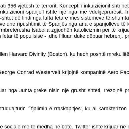
ti 356 vjetësh të terrorit. Koncepti i inkuizicionit shtrihet
uizicioni spanjoll ishte një nga më vdekjeprurësit. In
b-shtet që lindi nga lufta fetare mes sistemeve të shum
ve dhe ripushtimit të Spanjës nga ana e spanjollëve të
mbretëresha Isabella zgjodhën katolicizmin për të krijua
 fetar të popullsisë - dhe filluan duke dëbuar hebrenj, 
n Harvard Divinity (Boston), ku hedh poshtë mrekullitë b
eorge Conrad Westervelt krijojnë kompaninë Aero Pacif
uar nga Junta-greke nisin një grusht shteti, rrëzojnë 
quajturin "˜fjalimin e rraskapitjes', ku ai karakterizon
e sociale më të mëdha në botë. Twitter ishte krijuar në