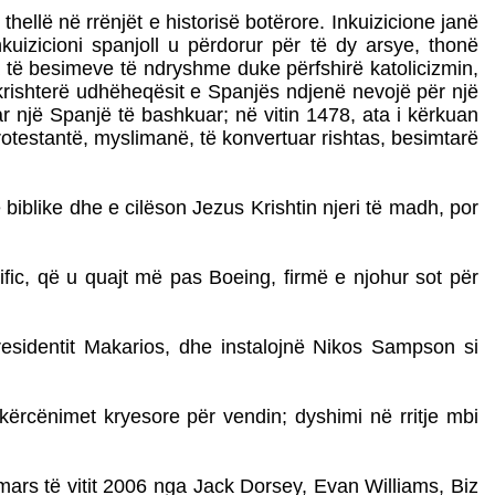
 thellë në rrënjët e historisë botërore. Inkuizicione janë
kuizicioni spanjoll u përdorur për të dy arsye, thonë
ta të besimeve të ndryshme duke përfshirë katolicizmin,
 krishterë udhëheqësit e Spanjës ndjenë nevojë për një
r një Spanjë të bashkuar; në vitin 1478, ata i kërkuan
protestantë, myslimanë, të konvertuar rishtas, besimtarë
iblike dhe e cilëson Jezus Krishtin njeri të madh, por
ic, që u quajt më pas Boeing, firmë e njohur sot për
presidentit Makarios, dhe instalojnë Nikos Sampson si
 kërcënimet kryesore për vendin; dyshimi në rritje mbi
 mars të vitit 2006 nga Jack Dorsey, Evan Williams, Biz