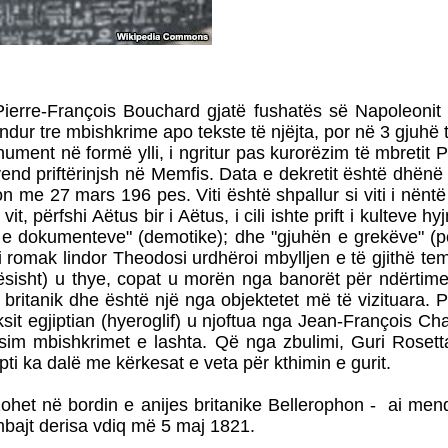
 Pierre-François Bouchard gjatë fushatës së Napoleonit
hendur tre mbishkrime apo tekste të njëjta, por në 3 gjuh
nt në formë ylli, i ngritur pas kurorëzim të mbretit Pt
end priftërinjsh në Memfis. Data e dekretit është dhën
n me 27 mars 196 pes. Viti është shpallur si viti i nënt
it, përfshi Aëtus bir i Aëtus, i cili ishte prift i kulteve hy
n e dokumenteve" (demotike); dhe "gjuhën e grekëve" (
ri romak lindor Theodosi urdhëroi mbylljen e të gjithë t
ësisht) u thye, copat u morën nga banorët për ndërtime
ritanik dhe është një nga objektetet më të vizituara. Përk
eksit egjiptian (hyeroglif) u njoftua nga Jean-François 
esim mbishkrimet e lashta. Që nga zbulimi, Guri Rosett
ti ka dalë me kërkesat e veta për kthimin e gurit.
het në bordin e anijes britanike Bellerophon - ai mend
mbajt derisa vdiq më 5 maj 1821.