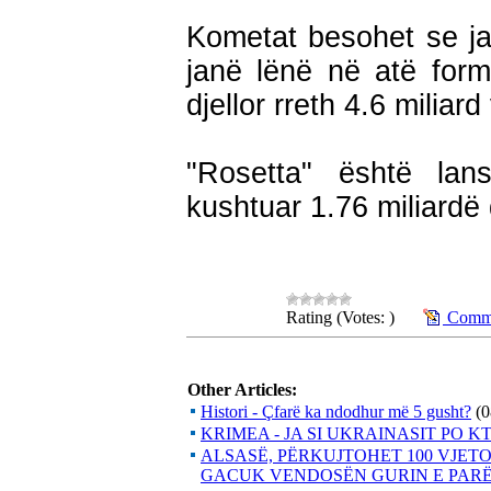
Kometat besohet se ja
janë lënë në atë formë
djellor rreth 4.6 miliar
"Rosetta" është la
kushtuar 1.76 miliardë 
Rating (Votes: )
Comme
Other Articles:
Histori - Çfarë ka ndodhur më 5 gusht?
(0
KRIMEA - JA SI UKRAINASIT PO 
ALSASË, PËRKUJTOHET 100 VJETO
GACUK VENDOSËN GURIN E PARË