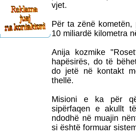
vjet.
Për ta zënë kometën, p
10 miliardë kilometra n
Anija kozmike "Roset
hapësirës, do të bëhe
do jetë në kontakt m
thellë.
Misioni e ka për q
sipërfaqen e akullt t
ndodhë në muajin nënt
si është formuar sistem