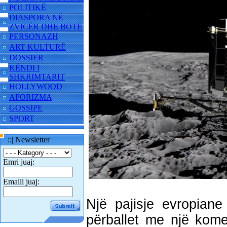
POLITIKË
DIASPORA NË
ZVICËR DHE BOTË
PERSONAZH
ART KULTURË
DOSSIER
KËNDI I
SHKRIMTARIT
HOLLYWOOD
AFORIZMA
GOSSIPE
SPORT
::| Newsletter
Emri juaj:
Emaili juaj:
Një pajisje evropiane
përballet me një kome