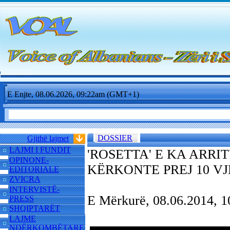
E Enjte, 08.06.2026, 09:22am (GMT+1)
DOSSIER
Gjithë lajmet
LAJMI I FUNDIT
'ROSETTA' E KA ARRI
OPINONE-
KËRKONTE PREJ 10 V
EDITORIALE
ZVICRA
INTERVISTË-
E Mërkurë, 08.06.2014,
PRESS
SHQIPTARËT
LAJME
NDËRKOMBËTARE