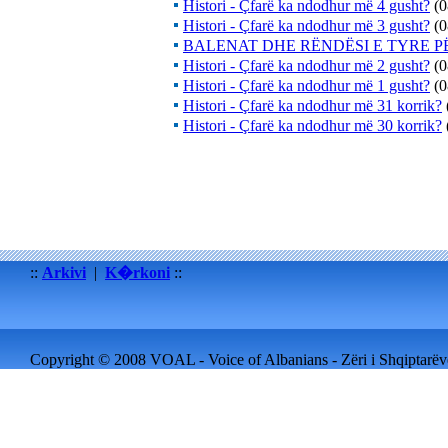
Histori - Çfarë ka ndodhur më 4 gusht?
(0
Histori - Çfarë ka ndodhur më 3 gusht?
(0
BALENAT DHE RËNDËSI E TYRE 
Histori - Çfarë ka ndodhur më 2 gusht?
(0
Histori - Çfarë ka ndodhur më 1 gusht?
(0
Histori - Çfarë ka ndodhur më 31 korrik?
Histori - Çfarë ka ndodhur më 30 korrik?
::
Arkivi
|
K�rkoni
::
Copyright © 2008 VOAL - Voice of Albanians - Zëri i Shqiptarëve 