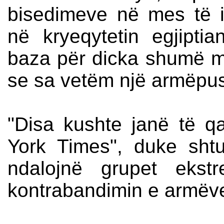
bisedimeve në mes të i
në kryeqytetin egjipti
baza për dicka shumë m
se sa vetëm një armëpu
"Disa kushte janë të q
York Times", duke shtu
ndalojnë grupet ekst
kontrabandimin e armëve