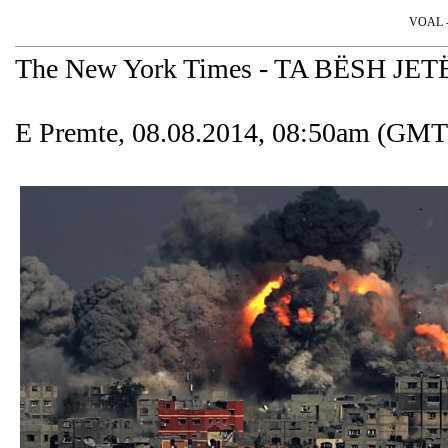
VOAL - 
The New York Times - TA BËSH 
E Premte, 08.08.2014, 08:50am (GMT