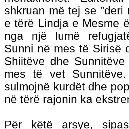
shkruan më tej se "deri
e tërë Lindja e Mesme ë
nga një lumë refugjat
Sunni në mes të Sirisë dh
Shiitëve dhe Sunnitëve
mes të vet Sunnitëve.
sulmojnë kurdët dhe popu
në tërë rajonin ka ekstre
Për këtë arsye, sipa