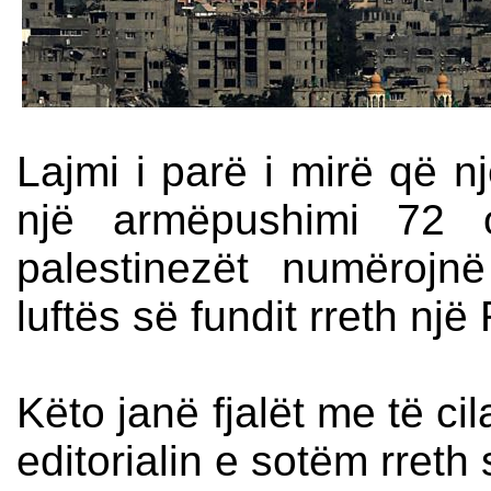
Lajmi i parë i mirë që nj
një armëpushimi 72 o
palestinezët numërojnë
luftës së fundit rreth nj
Këto janë fjalët me të ci
editorialin e sotëm rreth