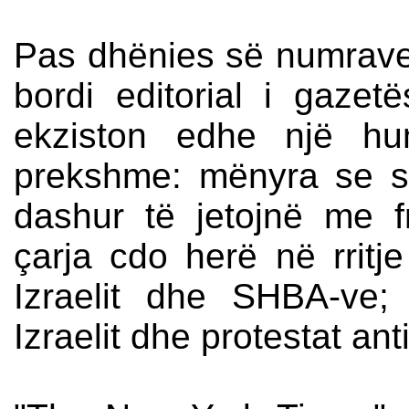
Pas dhënies së numrave t
bordi editorial i gazet
ekziston edhe një h
prekshme: mënyra se si
dashur të jetojnë me 
çarja cdo herë në rrit
Izraelit dhe SHBA-ve; 
Izraelit dhe protestat a