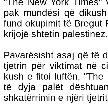
"The New York Times" v
pak mundësi që dikush në
fund okupimit të Bregut
krijojë shtetin palestinez.
Pavarësisht asaj që të d
tjetrin për viktimat në 
kush e fitoi luftën, "Th
të dyja palët dështuan
shkatërrimin e njëri tjetrit