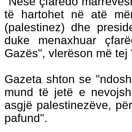
"Nëse çfarëdo marrëveshj
të hartohet në atë mën
(palestinez) dhe presi
duke menaxhuar çfarë
Gazës", vlerëson më tej
Gazeta shton se "ndosh
mund të jetë e nevojsh
asgjë palestinezëve, për
pafund".