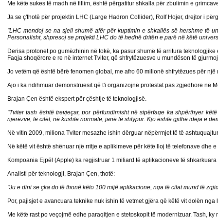
Me këtë sukes të madh në fillim, është përgatitur shkalla për zbulimin e grimca
Ja se ç'thotë për projektin LHC (Large Hadron Collider), Rolf Hojer, drejtor i p
"LHC mendoj se na sjell shumë afër për kuptimin e shkallës së hershme të univ
Personalisht, shpresoj se projekti LHC do të hedhë dritën e parë në këtë univers 
Derisa protonet po gumëzhinin në tokë, ka pasur shumë të arritura teknologjike
Faqja shoqërore e re në internet Tviter, që shfrytëzuesve u mundëson të gjurmojn
Jo vetëm që është bërë fenomen global, me afro 60 milionë shfrytëzues për një muaj
Ajo i ka ndihmuar demonstruesit që t'i organizojnë protestat pas zgjedhore në Mo
Brajan Çen është ekspert për çështje të teknologjisë.
"Tviter tash është trevjeçar, por përfundimisht në sipërfaqe ka shpërthyer këtë
njerëzve, të cilët, në kushte normale, janë të shtypur. Kjo është gjithë ideja e d
Në vitin 2009, miliona Tviter mesazhe ishin dërguar nëpërmjet të të ashtuquajtu
Në këtë vit është shënuar një rritje e aplikimeve për këtë lloj të telefonave dh
Kompoania Ejpël (Apple) ka regjistruar 1 miliard të aplikacioneve të shkarkuara 
Analisti për teknologji, Brajan Çen, thotë:
"Ju e dini se çka do të thonë këto 100 mijë aplikacione, nga të cilat mund të zgjid
Por, pajisjet e avancuara teknike nuk ishin të vetmet gjëra që këtë vit dolën nga 
Me këtë rast po veçojmë edhe paraqitjen e stetoskopit të modernizuar. Tash, k