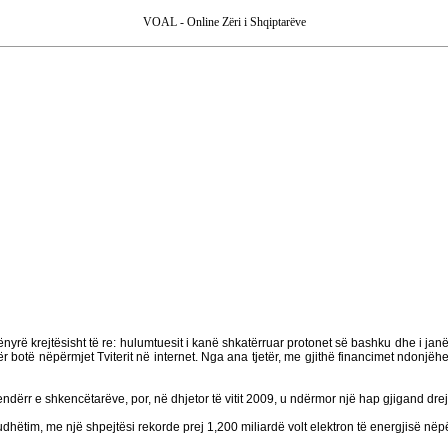
VOAL - Online Zëri i Shqiptarëve
ë krejtësisht të re: hulumtuesit i kanë shkatërruar protonet së bashku dhe i janë af
r botë nëpërmjet Tviterit në internet. Nga ana tjetër, me gjithë financimet ndonjë
ndërr e shkencëtarëve, por, në dhjetor të vitit 2009, u ndërmor një hap gjigand drejt 
dhëtim, me një shpejtësi rekorde prej 1,200 miliardë volt elektron të energjisë nëpë