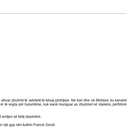
ruar zbulimit të sekrtetit të kësaj çështjeje. Në Iran dhe në Moldavi, ku kanalet
herë të vogla për hulumtime, nuk kanë munguar as zbulimet në mjekësi, përfshirë
arritjes së këtij depërtimi.
r një gyp nën kufirin Francë Zvicër.