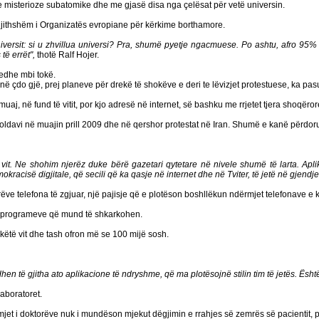
ve misterioze subatomike dhe me gjasë disa nga çelësat për vetë universin.
ërgjithshëm i Organizatës evropiane për kërkime borthamore.
ersit: si u zhvillua universi? Pra, shumë pyetje ngacmuese. Po ashtu, afro 95% të
të errët",
thotë Ralf Hojer.
 edhe mbi tokë.
ë çdo gjë, prej planeve për drekë të shokëve e deri te lëvizjet protestuese, ka pasu
, në fund të vitit, por kjo adresë në internet, së bashku me rrjetet tjera shoqërore,
ldavi në muajin prill 2009 dhe në qershor protestat në Iran. Shumë e kanë përdorur 
 vit. Ne shohim njerëz duke bërë gazetari qytetare në nivele shumë të larta. Apli
emokracisë digjitale, që secili që ka qasje në internet dhe në Tviter, të jetë në gje
rëve telefona të zgjuar, një pajisje që e plotëson boshllëkun ndërmjet telefonave e
e e programeve që mund të shkarkohen.
këtë vit dhe tash ofron më se 100 mijë sosh.
hen të gjitha ato aplikacione të ndryshme, që ma plotësojnë stilin tim të jetës. Është 
laboratoret.
y mjet i doktorëve nuk i mundëson mjekut dëgjimin e rrahjes së zemrës së pacienti