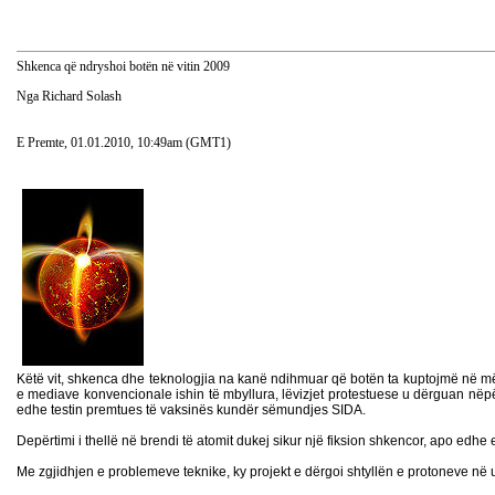
Shkenca që ndryshoi botën në vitin 2009
Nga Richard Solash
E Premte, 01.01.2010, 10:49am (GMT1)
Këtë vit, shkenca dhe teknologjia na kanë ndihmuar që botën ta kuptojmë në mënyr
e mediave konvencionale ishin të mbyllura, lëvizjet protestuese u dërguan nëpë
edhe testin premtues të vaksinës kundër sëmundjes SIDA.
Depërtimi i thellë në brendi të atomit dukej sikur një fiksion shkencor, apo edhe e
Me zgjidhjen e problemeve teknike, ky projekt e dërgoi shtyllën e protoneve në u