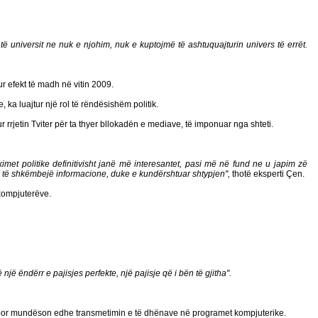
 universit ne nuk e njohim, nuk e kuptojmë të ashtuquajturin univers të errët.
r efekt të madh në vitin 2009.
 ka luajtur një rol të rëndësishëm politik.
rrjetin Tviter për ta thyer bllokadën e mediave, të imponuar nga shteti.
kimet politike definitivisht janë më interesantet, pasi më në fund ne u japim zë
ndje të shkëmbejë informacione, duke e kundërshtuar shtypjen",
thotë eksperti Çen.
 kompjuterëve.
një ëndërr e pajisjes perfekte, një pajisje që i bën të gjitha".
t, por mundëson edhe transmetimin e të dhënave në programet kompjuterike.