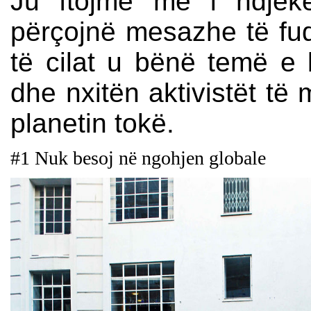
Ju ftojmë me i ndjekë
përçojnë mesazhe të fuq
të cilat u bënë temë e 
dhe nxitën aktivistët të 
planetin tokë.
#1 Nuk besoj në ngohjen globale