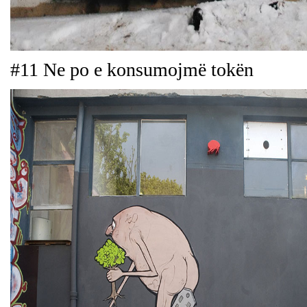
#11 Ne po e konsumojmë tokën