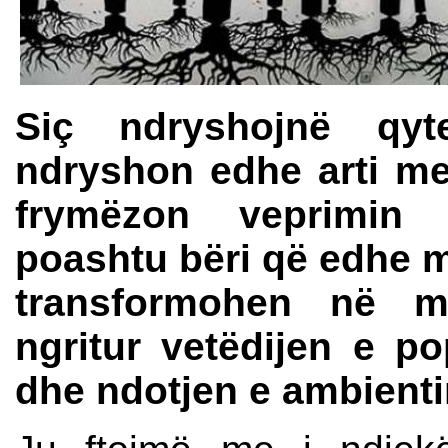
Siç ndryshojnë qyt
ndryshon edhe arti me
frymëzon veprimin p
poashtu bëri që edhe m
transformohen në m
ngritur vetëdijen e po
dhe ndotjen e ambientin