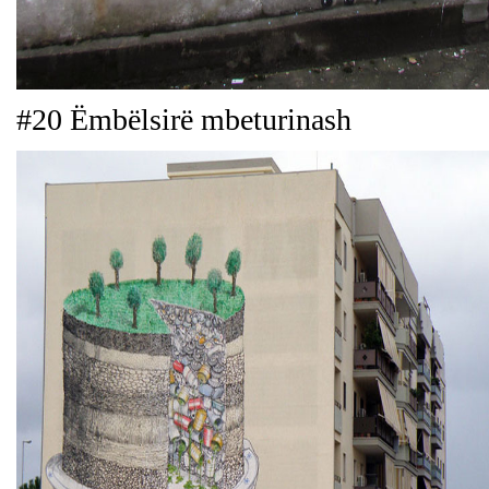
#20 Ëmbëlsirë mbeturinash