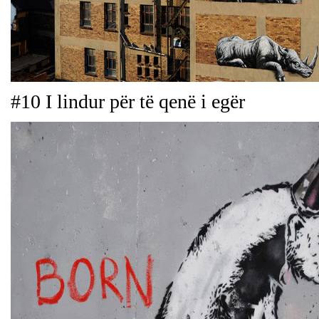
#10 I lindur për të qenë i egër