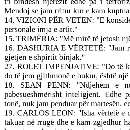
t'i bindësh njerëzit edhe pa i terror
Mendoj se jam rritur kur e kam kuptuar
14. VIZIONI PËR VETEN: "E konsidero
personale imja e artit."
15. TRIMËRIA: "Më mirë të jetosh një vi
16. DASHURIA E VËRTETË: "Jam roman
gjetjen e shpirtit binjak."
27. ROLET IMPENJATIVE: "Do të kërko
do të jem gjithmonë e bukur, është një r
18. SEAN PENN: "Ndjehem e nder
pabesueshmërisht inteligjent. Edhe 
tonë, nuk jam penduar për martesën, ed
19. CARLOS LEON: "Isha vërtetë e das
takuar në rrugë dhe e kam zgjedhur h