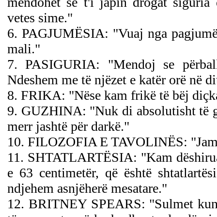
mendohet se t'i japin drogat siguria
vetes sime."
6. PAGJUMËSIA: "Vuaj nga pagjumësia
mali."
7. PASIGURIA: "Mendoj se përbal
Ndeshem me të njëzet e katër orë në dit
8. FRIKA: "Nëse kam frikë të bëj diçka 
9. GUZHINA: "Nuk di absolutisht të ga
merr jashtë për darkë."
10. FILOZOFIA E TAVOLINËS: "Jam ve
11. SHTATLARTËSIA: "Kam dëshiruar 
e 63 centimetër, që është shtatlartë
ndjehem asnjëherë mesatare."
12. BRITNEY SPEARS: "Sulmet kundër s