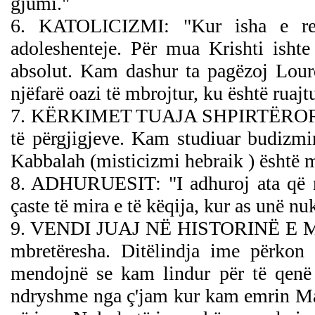
gjumi."
6. KATOLICIZMI: "Kur isha e re, 
adoleshenteje. Për mua Krishti ishte
absolut.
Kam dashur ta pagëzoj Lourd
njëfarë oazi të mbrojtur, ku është ruajt
7. KËRKIMET TUAJA SHPIRTËRORE: "
të përgjigjeve. Kam studiuar budizmi
Kabbalah (misticizmi hebraik ) është ma
8. ADHURUESIT: "I adhuroj ata që m
çaste të mira e të këqija, kur as unë nu
9. VENDI JUAJ NË HISTORINË E MUZ
mbretëresha. Ditëlindja ime përkon 
mendojnë se kam lindur për të qenë 
ndryshme nga ç'jam kur kam emrin Ma