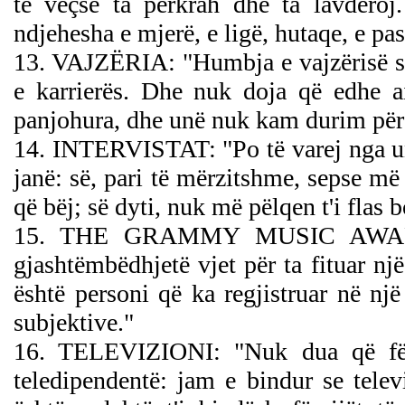
të veçse ta përkrah dhe ta lavdëro
ndjehesha e mjerë, e ligë, hutaqe, e pas
13. VAJZËRIA: "Humbja e vajzërisë si
e karrierës. Dhe nuk doja që edhe ai
panjohura, dhe unë nuk kam durim për g
14. INTERVISTAT: "Po të varej nga unë
janë: së, pari të mërzitshme, sepse më
që bëj; së dyti, nuk më pëlqen t'i flas b
15. THE GRAMMY MUSIC AWA
gjashtëmbëdhjetë vjet për ta fituar nj
është personi që ka regjistruar në nj
subjektive."
16. TELEVIZIONI: "Nuk dua që fëm
teledipendentë: jam e bindur se telev