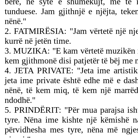
bërë, në sytë e shumëkujt, më të r
tunduese. Jam gjithnjë e njëjta, te
nënë."
2. FATMIRËSIA: "Jam vërtetë një njer
kurrë në jetën time.
3. MUZIKA: "E kam vërtetë muzikën në 
kem gjithmonë disi patjetër të bëj me
4. JETA PRIVATE: "Jeta ime artistik
jeta ime private është edhe më e das
nënë, të kem miq, të kem një marrëdh
ndodhë."
5. PRINDËRIT: "Për mua parajsa ishte
tyre. Nëna ime kishte një këmishë na
përvidhesha mes tyre, nëna më ngje