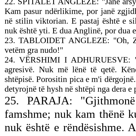
22. SPITALET ANGLEZE: "Janë arsyej
Kam pasur ndërlikime, por janë zgjidh
në stilin viktorian. E pastaj është e
nuk është yti.
E dua Anglinë, por dua e
23. TABLOIDET ANGLEZE: "Oh, Zot 
vetëm gra nudo!"
24. VËRSHIMI I ADHURUESVE: "Ad
agresivë. Nuk më lënë të qetë. Kën
shtëpisë. Porositin pica e m'i dërgojnë
detyrojnë të hysh në shtëpi nga dera e
25. PARAJA: "Gjithmon
famshme; nuk kam thënë kur
nuk është e rëndësishme. 