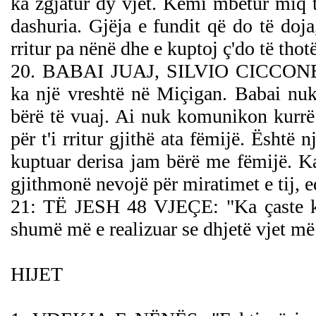
ka zgjatur dy vjet. Kemi mbetur miq t
dashuria. Gjëja e fundit që do të doja
rritur pa nënë dhe e kuptoj ç'do të thotë
20. BABAI JUAJ, SILVIO CICCONE: 
ka një vreshtë në Miçigan. Babai nuk 
bërë të vuaj. Ai nuk komunikon kurrë p
për t'i rritur gjithë ata fëmijë. Është 
kuptuar derisa jam bërë me fëmijë. 
gjithmonë nevojë për miratimet e tij, e
21: TË JESH 48 VJEÇE: "Ka çaste ku
shumë më e realizuar se dhjetë vjet më
HIJET