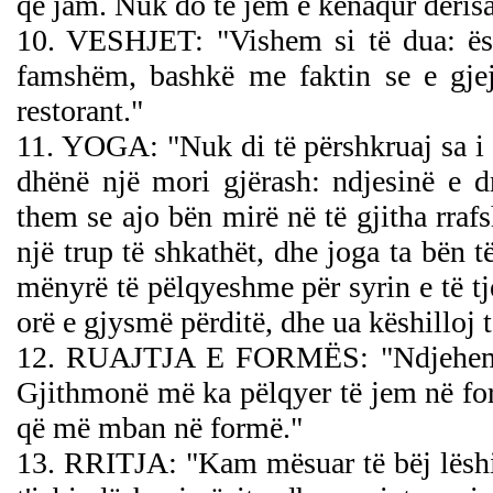
që jam. Nuk do të jem e kënaqur derisa
10. VESHJET: "Vishem si të dua: ësh
famshëm, bashkë me faktin se e gjej
restorant."
11. YOGA: "Nuk di të përshkruaj sa i 
dhënë një mori gjërash: ndjesinë e d
them se ajo bën mirë në të gjitha rra
një trup të shkathët, dhe joga ta bën 
mënyrë të pëlqyeshme për syrin e të tje
orë e gjysmë përditë, dhe ua këshilloj t
12. RUAJTJA E FORMËS: "Ndjehem më
Gjithmonë më ka pëlqyer të jem në for
që më mban në formë."
13. RRITJA: "Kam mësuar të bëj lëshi