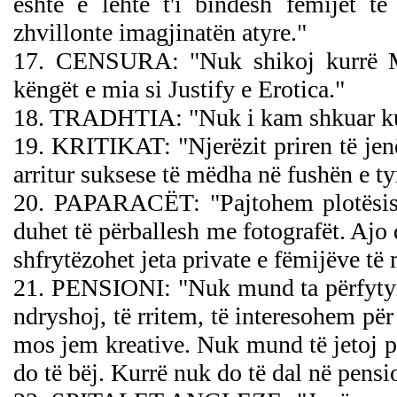
është e lehtë t'i bindësh fëmijët të
zhvillonte imagjinatën atyre."
17. CENSURA: "Nuk shikoj kurrë M
këngët e mia si Justify e Erotica."
18. TRADHTIA: "Nuk i kam shkuar kurr
19. KRITIKAT: "Njerëzit priren të jen
arritur suksese të mëdha në fushën e ty
20. PAPARACËT: "Pajtohem plotësisht
duhet të përballesh me fotografët. Ajo
shfrytëzohet jeta private e fëmijëve të 
21. PENSIONI: "Nuk mund ta përfytyro
ndryshoj, të rritem, të interesohem p
mos jem kreative. Nuk mund të jetoj pa 
do të bëj. Kurrë nuk do të dal në pensi