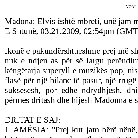
VOAL - 
Madona: Elvis është mbreti, unë jam 
E Shtunë, 03.21.2009, 02:54pm (GMT
Ikonë e pakundërshtueshme prej më shum
nuk e ndjen as për së largu perëndim
këngëtarja superyll e muzikës pop, ni
flasë për një bilanc të pasur, një rrug
suksesesh, por edhe ndrydhjesh, dhi
përmes dritash dhe hijesh Madonna e 
DRITAT E SAJ:
1. AMËSIA: "Prej kur jam bërë nënë, 