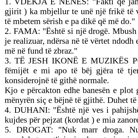
1. VDEKJA E NËNËS: "Fakti që jam 
gjirit ) ka mbjellur te unë një frikë t
të mbetem sërish e pa dikë që më do."
2. FAMA: "Është si një drogë. Mbush n
je realizuar, ndërsa në të vërtet ndod
më në fund të zbraz."
3. TË JESH IKONË E MUZIKËS POP:
fëmijët e mi apo të bëj gjëra të tje
konsiderojnë të githë normale.
Kjo e përcakton edhe banesën e plot 
mënyrën siç e bëjnë të gjithë. Duhet t
4. DUHANI: "Është një ves i pahijsh
kujdes për pejzat (kordat ) e mia zanor
5. DROGAT: "Nuk marr droga.
Nu