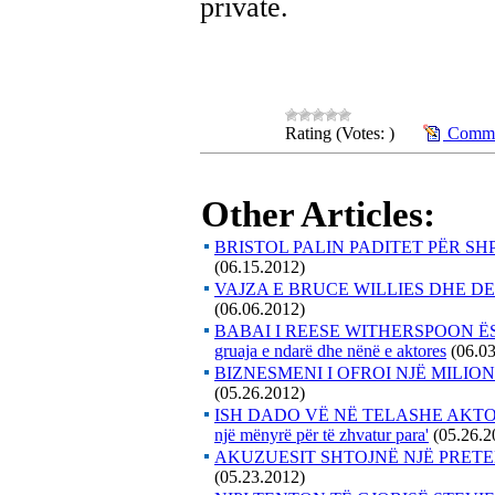
private.
Rating (Votes: )
Commen
Other Articles:
BRISTOL PALIN PADITET PËR SHP
(06.15.2012)
VAJZA E BRUCE WILLIES DHE 
(06.06.2012)
BABAI I REESE WITHERSPOON ËS
gruaja e ndarë dhe nënë e aktores
(06.0
BIZNESMENI I OFROI NJË MILIO
(05.26.2012)
ISH DADO VË NË TELASHE AKTORE
një mënyrë për të zhvatur para'
(05.26.2
AKUZUESIT SHTOJNË NJË PRE
(05.23.2012)