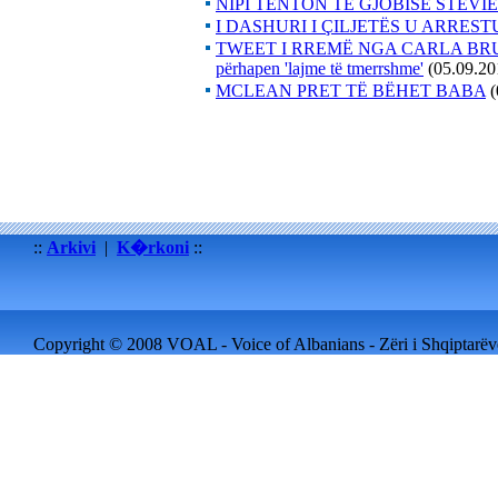
NIPI TENTON TË GJOBISË STEV
I DASHURI I ÇILJETËS U ARRES
TWEET I RREMË NGA CARLA BRUNI
përhapen 'lajme të tmerrshme'
(05.09.20
MCLEAN PRET TË BËHET BABA
(
::
Arkivi
|
K�rkoni
::
Copyright © 2008 VOAL - Voice of Albanians - Zëri i Shqiptarëve 