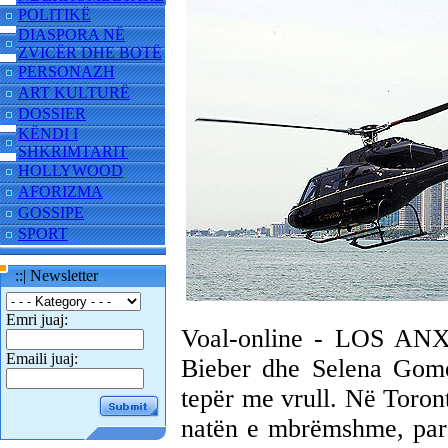
POLITIKË
DIASPORA NË
ZVICËR DHE BOTË
PERSONAZH
ART KULTURË
DOSSIER
KËNDI I
SHKRIMTARIT
HOLLYWOOD
AFORIZMA
GOSSIPE
SPORT
::| Newsletter
Emri juaj:
Voal-online - LOS AN
Emaili juaj:
Bieber dhe Selena Gom
tepër me vrull. Në Toro
natën e mbrëmshme, para 