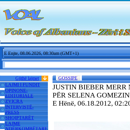
E Enjte, 08.06.2026, 08:30am (GMT+1)
GOSSIPE
Gjithë lajmet
LAJMI I FUNDIT
JUSTIN BIEBER MERR 
OPINONE-
PËR SELENA GOMEZIN
EDITORIALE
ZVICRA
E Hënë, 06.18.2012, 02
INTERVISTË-
PRESS
SHQIPTARËT
LAJME
NDËRKOMBËTARE