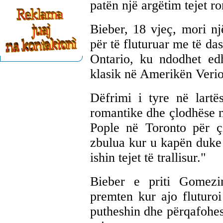
patën një argëtim tejet r
Bieber, 18 vjeç, mori n
për të fluturuar me të da
Ontario, ku ndodhet edh
klasik në Amerikën Verio
Dëfrimi i tyre në lartës
romantike dhe çlodhëse n
Pople në Toronto për çi
zbulua kur u kapën duke 
ishin tejet të trallisur."
Bieber e priti Gomezi
premten kur ajo fluturo
putheshin dhe përqafohes