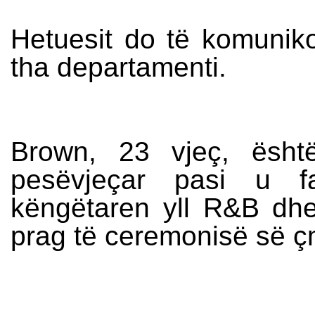
Hetuesit do të komunik
tha departamenti.
Brown, 23 vjeç, ësh
pesëvjeçar pasi u fa
këngëtaren yll R&B dhe
prag të ceremonisë së