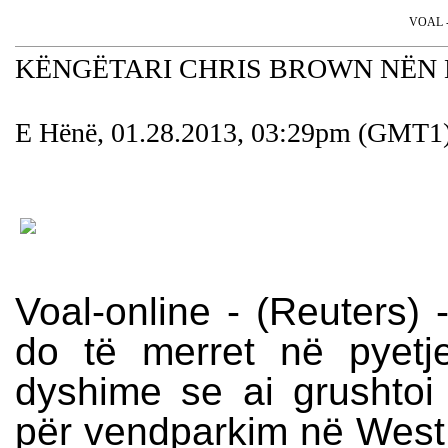
VOAL - 
KËNGËTARI CHRIS BROWN NËN 
E Hënë, 01.28.2013, 03:29pm (GMT1
Voal-online - (Reuters)
do të merret në pyetj
dyshime se ai grushtoi 
për vendparkim në West