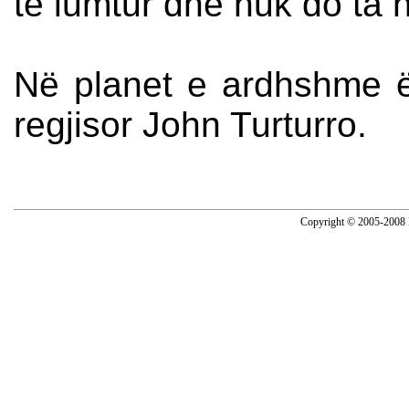
të lumtur dhe nuk do ta ha
Në planet e ardhshme ë
regjisor John Turturro.
Copyright © 2005-2008 N