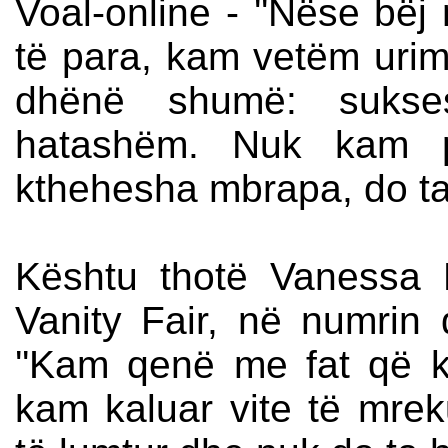
Voal-online - ''Nëse bëj 
të para, kam vetëm urim
dhënë shumë: sukses
hatashëm. Nuk kam 
kthehesha mbrapa, do ta r
Kështu thotë Vanessa P
Vanity Fair, në numrin 
''Kam qenë me fat që 
kam kaluar vite të mre