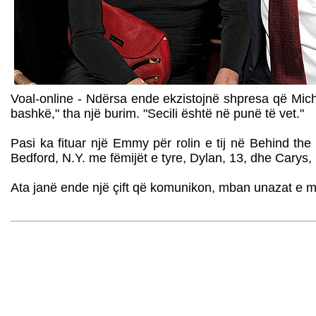
Voal-online - Ndërsa ende ekzistojnë shpresa që Mich
bashkë," tha një burim. "Secili është në punë të vet."
Pasi ka fituar një Emmy për rolin e tij në Behind t
Bedford, N.Y. me fëmijët e tyre, Dylan, 13, dhe Carys,
Ata janë ende një çift që komunikon, mban unazat e m