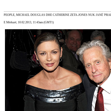
PEOPLE, MICHAEL DOUGLAS DHE CATHERINE ZETA-JONES NUK JANË 'PRA
E Mërkurë, 10.02.2013, 11:43am (GMT1)