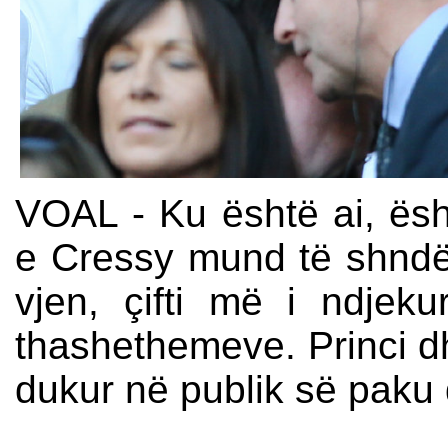
VOAL - Ku është ai, ës
e Cressy mund të shndë
vjen, çifti më i ndjek
thashethemeve. Princi dh
dukur në publik së paku d