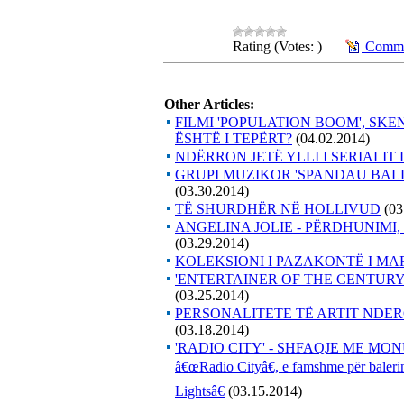
Rating (Votes: )
Commen
Other Articles:
FILMI 'POPULATION BOOM', SKEN
ËSHTË I TEPËRT?
(04.02.2014)
NDËRRON JETË YLLI I SERIALIT
GRUPI MUZIKOR 'SPANDAU BAL
(03.30.2014)
TË SHURDHËR NË HOLLIVUD
(03
ANGELINA JOLIE - PËRDHUNIMI,
(03.29.2014)
KOLEKSIONI I PAZAKONTË I M
'ENTERTAINER OF THE CENTURY'
(03.25.2014)
PERSONALITETE TË ARTIT NDER
(03.18.2014)
'RADIO CITY' - SHFAQJE ME MONU
â€œRadio Cityâ€, e famshme për balerin
Lightsâ€
(03.15.2014)