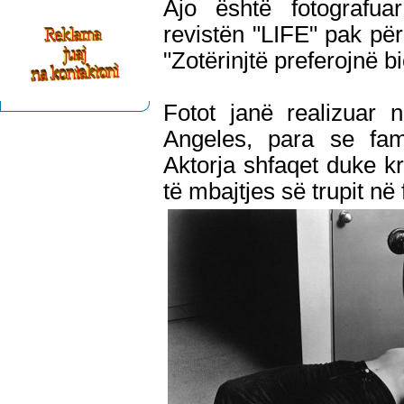
Ajo është fotografu
revistën "LIFE" pak përp
"Zotërinjtë preferojnë b
Fotot janë realizuar 
Angeles, para se fam
Aktorja shfaqet duke kr
të mbajtjes së trupit në