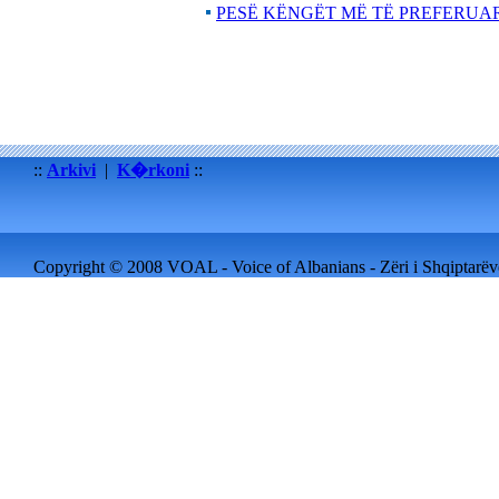
PESË KËNGËT MË TË PREFERUA
::
Arkivi
|
K�rkoni
::
Copyright © 2008 VOAL - Voice of Albanians - Zëri i Shqiptarëve 