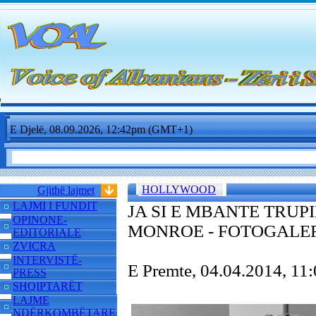
E Djelë, 08.09.2026, 12:42pm (GMT+1)
HOLLYWOOD
Gjithë lajmet
LAJMI I FUNDIT
JA SI E MBANTE TRUP
OPINONE-
MONROE - FOTOGALE
EDITORIALE
ZVICRA
INTERVISTË-
E Premte, 04.04.2014, 1
PRESS
SHQIPTARËT
LAJME
NDËRKOMBËTARE