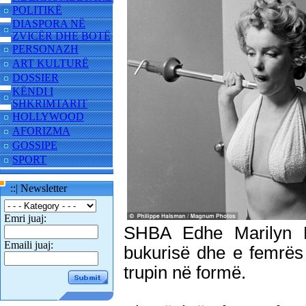
POLITIKË
DIASPORA NË
ZVICËR DHE BOTË
PERSONAZH
ART KULTURË
DOSSIER
KËNDI I
SHKRIMTARIT
HOLLYWOOD
AFORIZMA
GOSSIPE
SPORT
::| Newsletter
Emri juaj:
SHBA Edhe Marilyn M
Emaili juaj:
bukurisë dhe e femrës 
trupin në formë.