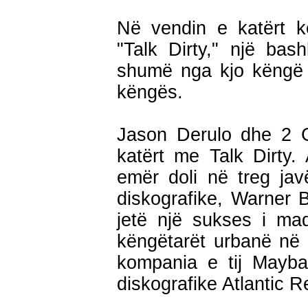
Në vendin e katërt k
"Talk Dirty," një ba
shumë nga kjo këngë d
këngës.
Jason Derulo dhe 2 C
katërt me Talk Dirty. 
emër doli në treg jav
diskografike, Warner 
jetë një sukses i m
këngëtarët urbanë në 
kompania e tij Mayba
diskografike Atlantic R