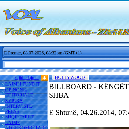
E Premte, 08.07.2026, 08:32pm (GMT+1)
HOLLYWOOD
Gjithë lajmet
LAJMI I FUNDIT
BILLBOARD - KËNGËT
OPINONE-
SHBA
EDITORIALE
ZVICRA
INTERVISTË-
E Shtunë, 04.26.2014, 0
PRESS
SHQIPTARËT
LAJME
NDËRKOMBËTARE