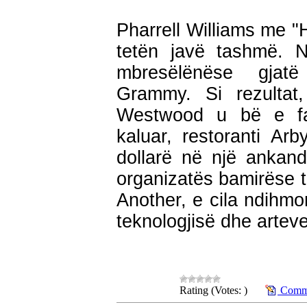
Pharrell Williams me "
tetën javë tashmë. N
mbresëlënëse gjat
Grammy. Si rezultat,
Westwood u bë e fa
kaluar, restoranti Ar
dollarë në një ankand
organizatës bamirëse t
Another, e cila ndihmo
teknologjisë dhe artev
Rating (Votes: )
Comme