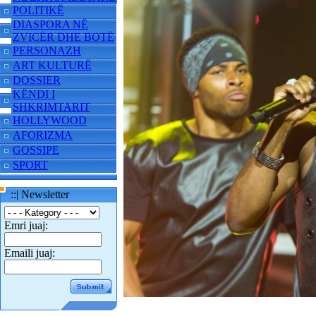
POLITIKË
DIASPORA NË
ZVICËR DHE BOTË
PERSONAZH
ART KULTURË
DOSSIER
KËNDI I
SHKRIMTARIT
HOLLYWOOD
AFORIZMA
GOSSIPE
SPORT
::| Newsletter
Emri juaj:
Emaili juaj: