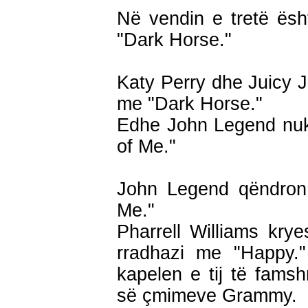
Në vendin e tretë ës
"Dark Horse."
Katy Perry dhe Juicy J
me "Dark Horse."
Edhe John Legend nuk 
of Me."
John Legend qëndron 
Me."
Pharrell Williams krye
rradhazi me "Happy." 
kapelen e tij të fams
së çmimeve Grammy.