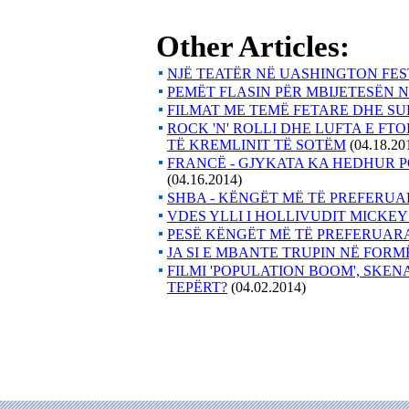
Other Articles:
NJË TEATËR NË UASHINGTON FES
PEMËT FLASIN PËR MBIJETESËN 
FILMAT ME TEMË FETARE DHE SUK
ROCK 'N' ROLLI DHE LUFTA E FT
TË KREMLINIT TË SOTËM
(04.18.20
FRANCË - GJYKATA KA HEDHUR 
(04.16.2014)
SHBA - KËNGËT MË TË PREFERUA
VDES YLLI I HOLLIVUDIT MICKE
PESË KËNGËT MË TË PREFERUARA
JA SI E MBANTE TRUPIN NË FOR
FILMI 'POPULATION BOOM', SKENAR
TEPËRT?
(04.02.2014)