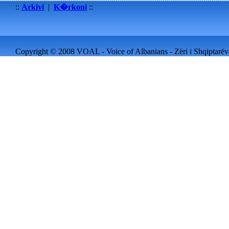
::
Arkivi
|
K�rkoni
::
Copyright © 2008 VOAL - Voice of Albanians - Zëri i Shqiptarëve 