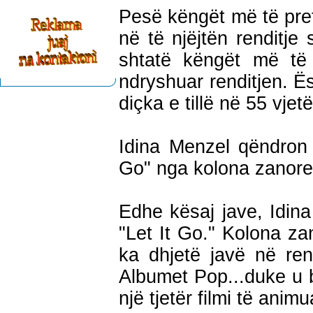
Pesë këngët më të pref
në të njëjtën renditje
shtatë këngët më të 
ndryshuar renditjen. Ë
diçka e tillë në 55 vjet
Idina Menzel qëndron
Go" nga kolona zanore 
Edhe kësaj jave, Idin
"Let It Go." Kolona za
ka dhjetë javë në rend
Albumet Pop...duke u 
një tjetër filmi të anim