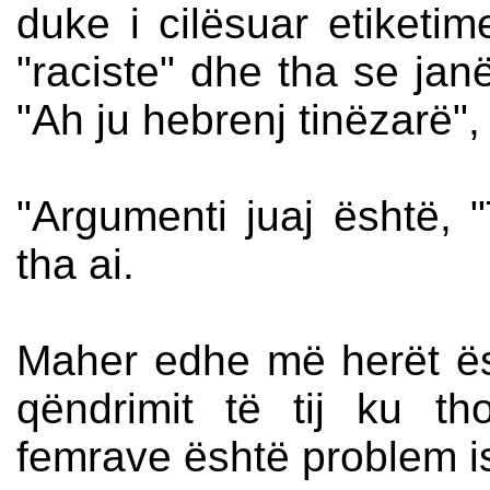
duke i cilësuar etiketime
"raciste" dhe tha se jan
"Ah ju hebrenj tinëzarë"
"Argumenti juaj është, "T
tha ai.
Maher edhe më herët ësh
qëndrimit të tij ku th
femrave është problem i