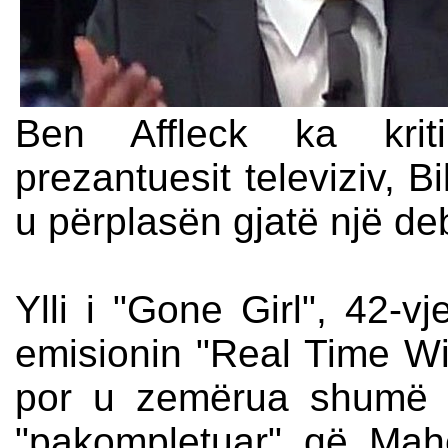
Ben Affleck ka krit
prezantuesit televiziv, B
u përplasën gjatë një de
Ylli i "Gone Girl", 42-vj
emisionin "Real Time Wit
por u zemërua shumë r
"pakompletuar" që Maher