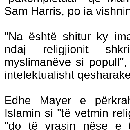
Sam Harris, po ia vishn
"Na është shitur ky ima
ndaj religjionit sh
myslimanëve si popull",
intelektualisht qesharak
Edhe Mayer e përkrah
Islamin si "të vetmin rel
"do të vrasin nëse e 