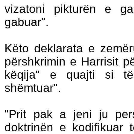
vizatoni pikturën e g
gabuar".
Këto deklarata e zemëru
përshkrimin e Harrisit p
këqija" e quajti si t
shëmtuar".
"Prit pak a jeni ju per
doktrinën e kodifikuar të