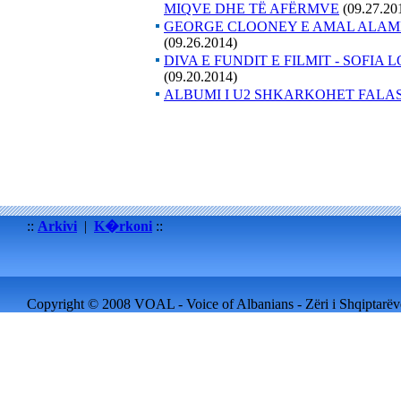
MIQVE DHE TË AFËRMVE
(09.27.20
GEORGE CLOONEY E AMAL ALAMM
(09.26.2014)
DIVA E FUNDIT E FILMIT - SOFIA LOR
(09.20.2014)
ALBUMI I U2 SHKARKOHET FALAS
::
Arkivi
|
K�rkoni
::
Copyright © 2008 VOAL - Voice of Albanians - Zëri i Shqiptarëve 