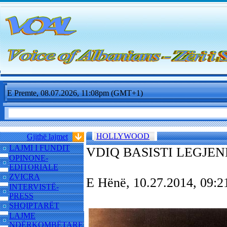
E Premte, 08.07.2026, 11:08pm (GMT+1)
HOLLYWOOD
Gjithë lajmet
LAJMI I FUNDIT
VDIQ BASISTI LEGJE
OPINONE-
EDITORIALE
ZVICRA
E Hënë, 10.27.2014, 09
INTERVISTË-
PRESS
SHQIPTARËT
LAJME
NDËRKOMBËTARE