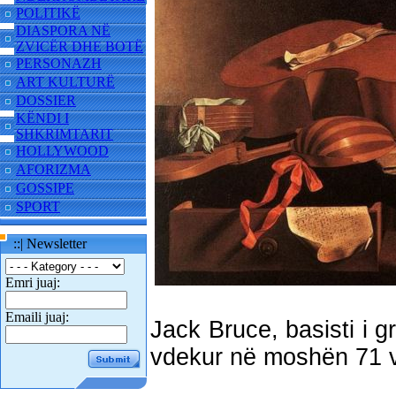
POLITIKË
DIASPORA NË
ZVICËR DHE BOTË
PERSONAZH
ART KULTURË
DOSSIER
KËNDI I
SHKRIMTARIT
HOLLYWOOD
AFORIZMA
GOSSIPE
SPORT
::| Newsletter
Emri juaj:
Emaili juaj:
Jack Bruce, basisti i g
vdekur në moshën 71 v