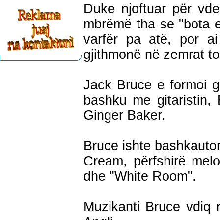
Duke njoftuar për vdek
mbrëmë tha se "bota e
varfër pa atë, por a
gjithmonë në zemrat to
Jack Bruce e formoi g
bashku me gitaristin, 
Ginger Baker.
Bruce ishte bashkautor
Cream, përfshirë mel
dhe "White Room".
Muzikanti Bruce vdiq n