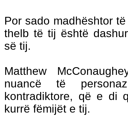
Por sado madhështor të j
thelb të tij është dash
së tij.
Matthew McConaughey 
nuancë të personaz
kontradiktore, që e di
kurrë fëmijët e tij.