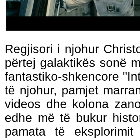
Regjisori i njohur Chri
përtej galaktikës sonë me
fantastiko-shkencore "Inte
të njohur, pamjet marra
videos dhe kolona zan
edhe më të bukur histo
pamata të eksplorimi