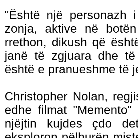
"Është një personazh i
zonja, aktive në bot
rrethon, dikush që ësh
janë të zgjuara dhe të
është e pranueshme të j
Christopher Nolan, regji
edhe filmat "Memento" 
njëjtin kujdes çdo det
eksploron pëlhurën miste