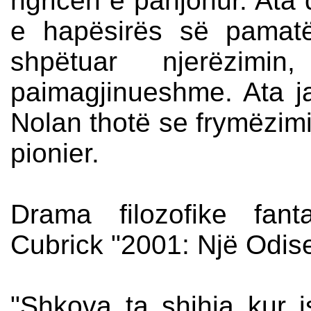
ngricën e panjohur. Ata 
e hapësirës së pamatë
shpëtuar njerëzimi
paimagjinueshme. Ata ja
Nolan thotë se frymëzimi 
pionier.
Drama filozofike fant
Cubrick "2001: Një Odis
"Shkova ta shihja kur 