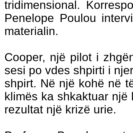
tridimensional. Korresp
Penelope Poulou intervis
materialin.
Cooper, një pilot i zhgë
sesi po vdes shpirti i nj
shpirt. Në një kohë në t
klimës ka shkaktuar një k
rezultat një krizë urie.