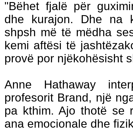
"Bëhet fjalë për guximi
dhe kurajon. Dhe na k
shpsh më të mëdha ses
kemi aftësi të jashtëza
provë por njëkohësisht s
Anne Hathaway inter
profesorit Brand, një ng
pa kthim. Ajo thotë se ro
ana emocionale dhe fizik