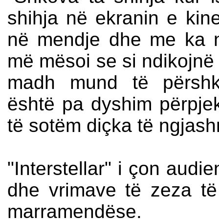
shihja në ekranin e kin
në mendje dhe me ka ndj
më mësoi se si ndikojnë f
madh mund të përshkosh
është pa dyshim përpjek
të sotëm diçka të ngjas
"Interstellar" i çon aud
dhe vrimave të zeza të
marramendëse.