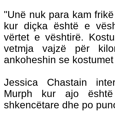
"Unë nuk para kam frikë
kur diçka është e vësh
vërtet e vështirë. Kost
vetmja vajzë për kil
ankoheshin se kostumet i
Jessica Chastain inte
Murph kur ajo është 
shkencëtare dhe po puno