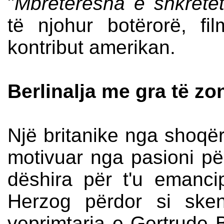
"
Mbretëresha e shkretët
të njohur botërorë, fil
kontribut amerikan.
Berlinalja me gra të zo
Një britanike nga shoqëri
motivuar nga pasioni për
dëshira për t'u emancip
Herzog përdor si ske
veprimtaria e Gertrude B