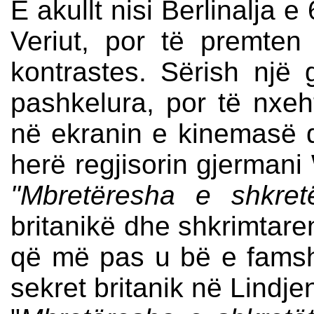
E akullt nisi Berlinalja 
Veriut, por të premten
kontrastes. Sërish një
pashkelura, por të nxeht
në ekranin e kinemasë që
herë regjisorin gjermani 
"Mbretëresha e shkret
britanikë dhe shkrimtare
që më pas u bë e famsh
sekret britanik në Lindje