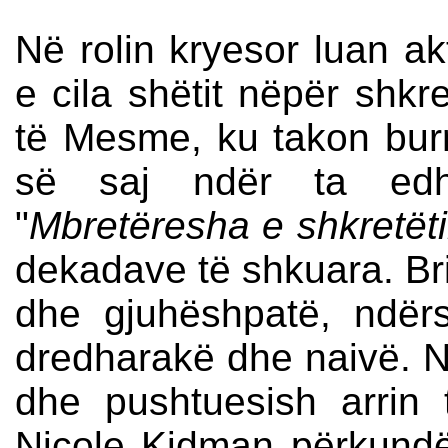
Në rolin kryesor luan ak
e cila shëtit nëpër shkre
të Mesme, ku takon burr
së saj ndër ta ed
"
Mbretëresha e shkretët
dekadave të shkuara. Brit
dhe gjuhëshpatë, ndërs
dredharakë dhe naivë. N
dhe pushtuesish arrin 
Nicole Kidman përkundë