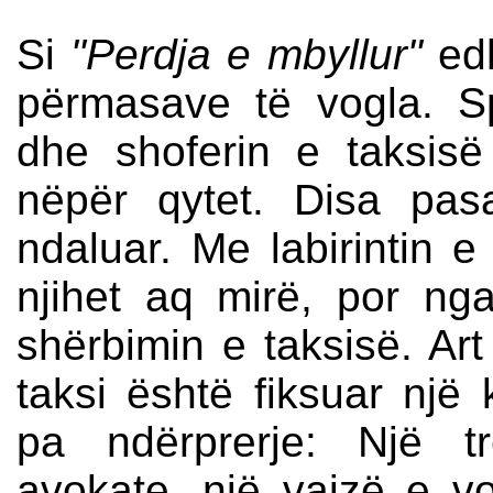
Si
"Perdja e mbyllur"
ed
përmasave të vogla. Sp
dhe shoferin e taksis
nëpër qytet. Disa pasa
ndaluar. Me labirintin e
njihet aq mirë, por ng
shërbimin e taksisë. Art
taksi është fiksuar një
pa ndërprerje: Një tr
avokate, një vajzë e v