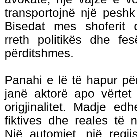
transportojnë një peshk
Bisedat mes shoferit 
rreth politikës dhe f
përditshmes.
Panahi e lë të hapur pë
janë aktorë apo vërtet
origjinalitet. Madje ed
fiktives dhe reales të n
Një automjet, një regji