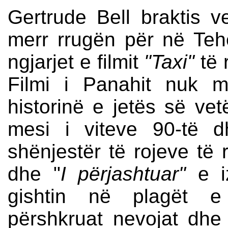
Gertrude Bell braktis v
merr rrugën për në Teh
ngjarjet e filmit
"Taxi"
të 
Filmi i Panahit nuk 
historinë e jetës së vet
mesi i viteve 90-të 
shënjestër të rojeve të r
dhe "
I përjashtuar"
e iz
gishtin në plagët e
përshkruat nevojat dh