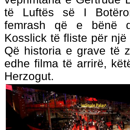
të Luftës së I Botër
femrash që e bënë dre
Kosslick të fliste për një
Që historia e grave të z
edhe filma të arrirë, kët
Herzogut.