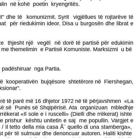
dalin në kohë poetin kryengritës.
dhe të komunizmit. Syrit vigjëllues të rojtarëve të
at për riedukimin ideor. Disa u burgosën dhe librat e
hte thjesht një vegël në dorë të partisë për edukimin
1941 me themelimin e Partisë Komuniste. Marksizmi u bë
 i padëshiruar nga Partia.
të në kooperativën bujqësore shtetërore në Fiershegan,
ksionar".
 herë të parë më 16 dhjetor 1972 në të përjavshmen «La
artisë së Punës së Shqipërisë. Ata organizuan mbledhje
erat «Il sole e i ruscelli» (Dielli dhe rrëkerat) ishte
uke prishur kështu unitetin e saj me popullin. Vargjet e
a. / Il tetto della mia casa Ã¨ quello di una stamberga»,
kst për të sulmuar dhe denoncuar autoren. Haliti kishte