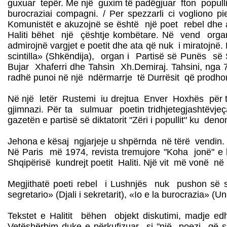
guxuar tepër. Me një guxim të padëgjuar fton popullin 
burocraziai compagni. / Per spezzarli ci vogliono p
Komunistët e akuzojnë se është një poet rebel dhe ana
Haliti bëhet një çështje kombëtare. Në vend orga
admirojnë vargjet e poetit dhe ata që nuk i miratojnë. 
scintilla» (Shkëndija), organ i Partisë së Punës 
Bujar Xhaferri dhe Tahsin Xh.Demiraj. Tahsini, nga 7
radhë punoi në një ndërmarrje të Durrësit që prodhon
Në një letër Rustemi iu drejtua Enver Hoxhës për të p
gjimnazi. Për ta sulmuar poetin tridhjetegjashtëvjeç
gazetën e partisë së diktatorit "Zëri i popullit" ku de
Jehona e kësaj ngjarjeje u shpërnda në tërë vendin. 
Në Paris më 1974, revista tremujore "Koha jonë" e b
Shqipërisë kundrejt poetit Haliti. Një vit më vonë në 
Megjithatë poeti rebel i Lushnjës nuk pushon së sh
segretario» (Djali i sekretarit), «Io e la burocrazia» (
Tekstet e Halitit bëhen objekt diskutimi, madje e
Vetëshërbim duke e përkufizuar si "një poezi që s'