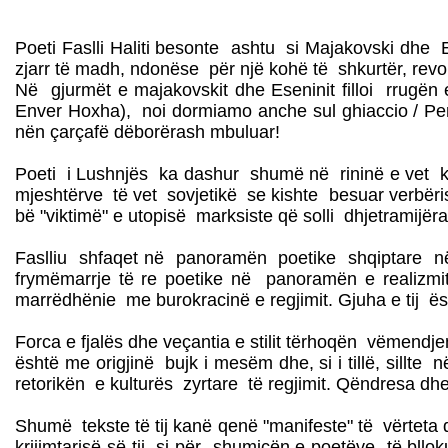
Poeti Faslli Haliti besonte ashtu si Majakovski dh
zjarr të madh, ndonëse për një kohë të shkurtër, rev
Në gjurmët e majakovskit dhe Eseninit filloi rrugën e 
Enver Hoxha), noi dormiamo anche sul ghiaccio / Per 
nën çarçafë dëborërash mbuluar!
Poeti i Lushnjës ka dashur shumë në rininë e vet këng
mjeshtërve të vet sovjetikë se kishte besuar verbëri
bë "viktimë" e utopisë marksiste që solli dhjetramijë
Faslliu shfaqet në panoramën poetike shqiptare në fu
frymëmarrje të re poetike në panoramën e realizmit s
marrëdhënie me burokracinë e regjimit. Gjuha e tij ë
Forca e fjalës dhe veçantia e stilit tërhoqën vëmendj
është me origjinë bujk i mesëm dhe, si i tillë, sillte n
retorikën e kulturës zyrtare të regjimit. Qëndresa dhe
Shumë tekste të tij kanë qenë "manifeste" të vërteta
krijimtarisë së tij si për shumicën e poetëve të bllo