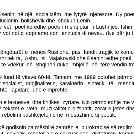
e Esenini në një socializëm me fytyrë njerëzore. Dy
olucionin bollshevik dhe shokun Lenin.
vet poetike edhe poeti i ri shqiptar i Lushnjes. Ishin 
voi noi ci copriamo con lenzuola di neve». (Ne për ju
ëtarët e nënës Rusi dhe, pas fundit tragjik të komunizmi
sht tek ta,. Ashtu si Majakovski dhe Esenini edhe poe
ra të vdekur në Shqipëri duke mbjellë në tërë vendin tm
nd të viteve 60-të. Tamam më 1969 botohet përmbledhja
ocialist, origjinalitetin, karakterin sintetik të mendi
shtë lapidare dhe e mprehtë.
en e lexuesve dhe kritikës zyrtare. Kjo përmbledhje me v
ë tekstet e veta muzikalitetin e fshatit, zërat e jetës dhe
 rebelimi bashkëjetojnë në mesazhin e tij poetik.
 që godisnin pa mëshirë zemrën e burokracisë së regjim
kut sovjetik, mbetet ajo e shkruar nën diktaturën komun