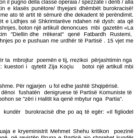
il pugno della classe operaia / spezzate i denti / alla
tin e klasës punëtore/ thyejani dhëmbët burokracisë!
 me ato të artit të sëmurë dhe dekadent të perëndimit.
 e Lidhjes së Shkrimtarëve ndahen në dysh: ata që
, Lushnjes, boton një artikull denoncues mbi gazetën «La
uxim "Diellin dhe rrëkerat" qenë Fatbardh Rustemi,
shnjes po e pushuan me urdhër të Partisë . 15 vjet me
ër ta mbrojtur poemën e tij, rrezikoi përjashtimin nga
 kuestori i qytetit Zija Koçiu botoi një artikull mbi
hme. Për ngjarjen u fol edhe jashtë Shqipërisë.
 e dënoi fushatën denigruese të Partisë Komuniste të
ohon se "zëri i Halitit ka qenë mbytur nga Partia".
kundër burokracisë dhe po aq të egër: «Il figliodel
uaja e kryeministrit Mehmet Shehu kritikon poezinë
në, në revistën Rruga e Partisë ajo shprehet kundër