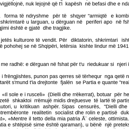
 vigjëllojnë, nuk lejojnë që t'i kapësh në befasi dhe e n
forma të ndryshme për të shqyer "armiqtë e kombit" 
shkrimtarë u larguan, u dërguan në periferi apo në fsh
jimi është e gjatë dhe tragjike.
tës kulturore të vendit. Për diktatorin, shkrimtari is
 këtë pohohej se në Shqipëri, letërsia kishte lindur më 
t me radhë: e dërguan në fshat për t'u riedukuar si njeri
he i frëngjishtes, punon pas qerres së tërhequr nga qe
ët s'mund t'ia drejtonte fjalën se Partia e quante "rea
Il sole e i rusceli» (Dielli dhe rrëkerrat), botuar për
 gazetë shkaktoi rrëmujë midis drejtuesve të lartë të p
ori, u kritikuan ashpër. Sipas censurës, "Dielli dhe rrëk
ë shtrembëronte realitetin socialist dhe rolin e partisë d
t», «Mentre il tetto della mia patria Ã¨ celeste, ottimist
 / Çatia e shtëpisë sime është qaraman), u bënë një prete