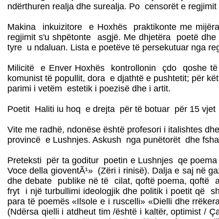
ndërthuren realja dhe surealja. Po censorët e regjimit
Makina inkuizitore e Hoxhës praktikonte me mijëra 
regjimit s'u shpëtonte asgjë. Me dhjetëra poetë dhe 
tyre u ndaluan. Lista e poetëve të persekutuar nga reg
Milicitë e Enver Hoxhës kontrollonin çdo qoshe të je
komunist të popullit, dora e djathtë e pushtetit; për
parimi i vetëm estetik i poezisë dhe i artit.
Poetit Haliti iu hoq e drejta për të botuar për 15 vje
Vite me radhë, ndonëse është profesori i italishtes d
provincë e Lushnjes. Askush nga punëtorët dhe fshatar
Preteksti për ta goditur poetin e Lushnjes qe poema «
Voce della gioventÃ¹» (Zëri i rinisë). Dalja e saj në
dhe debate publike në të cilat, qoftë poema, qoftë aut
fryt i një turbullimi ideologjik dhe politik i poetit q
para të poemës «Ilsole e i ruscelli» «Dielli dhe rrëkera
(Ndërsa qielli i atdheut tim /është i kaltër, optimist