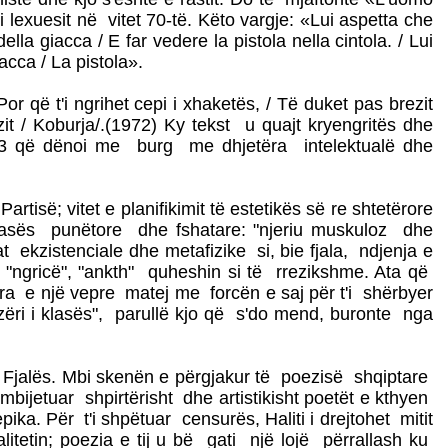
 lexuesit në vitet 70-të. Këto vargje: «Lui aspetta che
ella giacca / E far vedere la pistola nella cintola. / Lui
iacca / La pistola».
 që t'i ngrihet cepi i xhaketës, / Të duket pas brezit
zit / Koburja/.(1972) Ky tekst u quajt kryengritës dhe
973 që dënoi me burg me dhjetëra intelektualë dhe
isë; vitet e planifikimit të estetikës së re shtetërore
 klasës punëtore dhe fshatare: "njeriu muskuloz dhe
t ekzistenciale dhe metafizike si, bie fjala, ndjenja e
", "ngricë", "ankth" quheshin si të rrezikshme. Ata që
ra e një vepre matej me forcën e saj për t'i shërbyer
e zëri i klasës", parullë kjo që s'do mend, buronte nga
 e Fjalës. Mbi skenën e përgjakur të poezisë shqiptare
bijetuar shpirtërisht dhe artistikisht poetët e kthyen
ka. Për t'i shpëtuar censurës, Haliti i drejtohet mitit
litetin; poezia e tij u bë gati një lojë përrallash ku