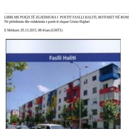
LIBRI ME POEZI TË ZGJEDHURA I POETIT FASLLI HALITI, BOTOHET NË ROM
Në përkthimin dhe redaktimin e poetit të shquar Gëzim Hajdari
E Mërkurë, 05.13.2015, 08:41am (GMT1)