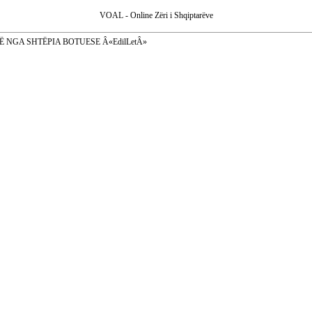
VOAL - Online Zëri i Shqiptarëve
Ë NGA SHTËPIA BOTUESE Â«EdilLetÂ»