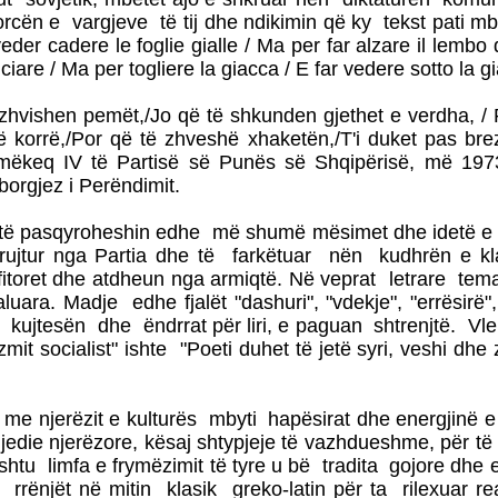
rcën e vargjeve të tij dhe ndikimin që ky tekst pati mbi
eder cadere le foglie gialle / Ma per far alzare il lembo d
iare / Ma per togliere la giacca / E far vedere sotto la g
vishen pemët,/Jo që të shkunden gjethet e verdha, / Por
 të korrë,/Por që të zhveshë xhaketën,/T'i duket pas bre
 famëkeq IV të Partisë së Punës së Shqipërisë, më 1
orgjez i Perëndimit.
të pasqyroheshin edhe më shumë mësimet dhe idetë e Part
të mbrujtur nga Partia dhe të farkëtuar nën kudhrën e
fitoret dhe atdheun nga armiqtë. Në veprat letrare tema
uara. Madje edhe fjalët "dashuri", "vdekje", "errësirë
 kujtesën dhe ëndrrat për liri, e paguan shtrenjtë. Vle
zmit socialist" ishte "Poeti duhet të jetë syri, veshi dh
r me njerëzit e kulturës mbyti hapësirat dhe energjinë
die njerëzore, kësaj shtypjeje të vazhdueshme, për të m
tu limfa e frymëzimit të tyre u bë tradita gojore dhe epi
rrënjët në mitin klasik greko-latin për ta rilexuar rea