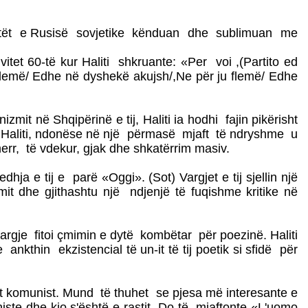
 poetët e Rusisë sovjetike kënduan dhe sublimuan me
vitet 60-të kur Haliti shkruante: «Per voi ,(Partito ed
 flemë/ Edhe në dyshekë akujsh/,Ne për ju flemë/ Edhe
t në Shqipërinë e tij, Haliti ia hodhi fajin pikërisht
ti Haliti, ndonëse në një përmasë mjaft të ndryshme u
err, të vdekur, gjak dhe shkatërrim masiv.
 e tij e parë «Oggi». (Sot) Vargjet e tij sjellin një
mit dhe gjithashtu një ndjenjë të fuqishme kritike në
argje fitoi çmimin e dytë kombëtar për poezinë. Haliti
 ankthin ekzistencial të un-it të tij poetik si sfidë për
it komunist. Mund të thuhet se pjesa më interesante e
iste dhe kjo s'është e rastit. Do të mjaftonte «L'uomo