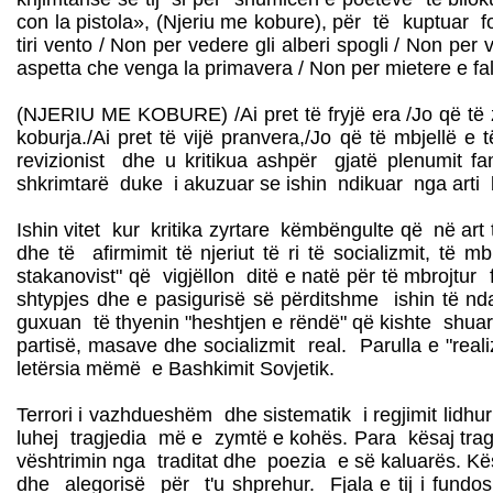
con la pistola», (Njeriu me kobure), për të kuptuar fo
tiri vento / Non per vedere gli alberi spogli / Non per v
aspetta che venga la primavera / Non per mietere e falc
(NJERIU ME KOBURE) /Ai pret të fryjë era /Jo që të zh
koburja./Ai pret të vijë pranvera,/Jo që të mbjellë e
revizionist dhe u kritikua ashpër gjatë plenumit
shkrimtarë duke i akuzuar se ishin ndikuar nga arti b
Ishin vitet kur kritika zyrtare këmbëngulte që në art 
dhe të afirmimit të njeriut të ri të socializmit, 
stakanovist" që vigjëllon ditë e natë për të mbrojtur 
shtypjes dhe e pasigurisë së përditshme ishin të ndal
guxuan të thyenin "heshtjen e rëndë" që kishte shuar
partisë, masave dhe socializmit real. Parulla e "reali
letërsia mëmë e Bashkimit Sovjetik.
Terrori i vazhdueshëm dhe sistematik i regjimit lidhu
luhej tragjedia më e zymtë e kohës. Para kësaj tragje
vështrimin nga traditat dhe poezia e së kaluarës. Kësh
dhe alegorisë për t'u shprehur. Fjala e tij i fundos 