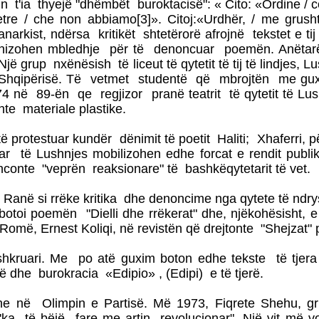
t'ia thyejë "dhëmbët buroktacisë": « Cito: «Ordine / con 
ietre / che non abbiamo[3]». Citoj:«Urdhër, / me grush
rkist, ndërsa kritikët shtetërorë afrojnë tekstet e tij
nizohen mbledhje për të denoncuar poemën. Anëtarët
Një grup nxënësish të liceut të qytetit të tij të lindjes
së Shqipërisë. Të vetmet studentë që mbrojtën me g
4 në 89-ën qe regjizor pranë teatrit të qytetit të Lu
te materiale plastike.
rotestuar kundër dënimit të poetit Haliti; Xhaferri, p
ar të Lushnjes mobilizohen edhe forcat e rendit publik:
nonconte "veprën reaksionare" të bashkëqytetarit të vet.
Ranë si rrëke kritika dhe denoncime nga qytete të ndrys
otoi poemën "Dielli dhe rrëkerat" dhe, njëkohësisht,
Romë, Ernest Koliqi, në revistën që drejtonte "Shejzat" p
kruari. Me po atë guxim boton edhe tekste të tjera 
Unë dhe burokracia «Edipio» , (Edipi) e të tjerë.
dhe në Olimpin e Partisë. Më 1973, Fiqrete Shehu, gr
ka të bëjë fare me artin revolucionar". Një vit më vo