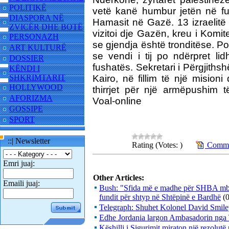
POLITIKË
vetë kanë humbur jetën në fus
DIASPORA NË
Hamasit në Gazë. 13 izraelitë
ZVICËR DHE BOTË
vizitoi dje Gazën, kreu i Komit
PERSONAZH
se gjendja është tronditëse. Po
ART KULTURË
se vendi i tij po ndërpret lid
DOSSIER
fushatës. Sekretari i Përgjit
KËNDI I
SHKRIMTARIT
Kairo, në fillim të një mision
HOLLYWOOD
thirrjet për një armëpushim
AFORIZMA
Voal-online
GOSSIPE
SPORT
::| Newsletter
Rating (Votes: )
Commen
Emri juaj:
Other Articles:
Emaili juaj:
Bush: "Sfida më e madhe për SHBA mbete
fundit për shtyp në Shtëpinë e Bardhë
(
Telegraph: Shuhet Kolonel David Smil
Edhe Jordania largon Ambasadorin nga 
Këshilli i Sigurimit miraton një rezolutë