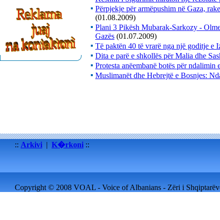
Përpjekje për armëpushim në Gaza, raketa
(01.08.2009)
Plani 3 Pikësh Mubarak-Sarkozy - Olmer
Gazës
(01.07.2009)
Të paktën 40 të vrarë nga një goditje e 
Dita e parë e shkollës për Malia dhe S
Protesta anëembanë botës për ndalimin e
Muslimanët dhe Hebrejtë e Bosnjes: Nd
::
Arkivi
|
K�rkoni
::
Copyright © 2008 VOAL - Voice of Albanians - Zëri i Shqiptarëve 