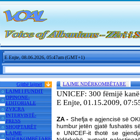
E Enjte, 08.06.2026, 05:47am (GMT+1)
LAJME NDËRKOMBËTARE
Gjithë lajmet
LAJMI I FUNDIT
UNICEF: 300 fëmijë kanë 
OPINONE-
E Enjte, 01.15.2009, 07
EDITORIALE
ZVICRA
INTERVISTË-
ZA -
Shefja e agjencisë së OKB
PRESS
humbur jetën gjatë fushatës s
SHQIPTARËT
e UNICEF-it thotë se gjendj
LAJME
NDËRKOMBËTARE
Ndërkohë, zyrtarët palestinez