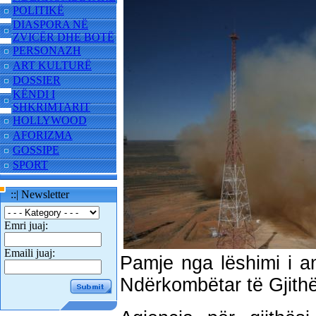
POLITIKË
DIASPORA NË
ZVICËR DHE BOTË
PERSONAZH
ART KULTURË
DOSSIER
KËNDI I
SHKRIMTARIT
HOLLYWOOD
AFORIZMA
GOSSIPE
SPORT
::| Newsletter
Emri juaj:
Emaili juaj:
Pamje nga lëshimi i a
Ndërkombëtar të Gjith