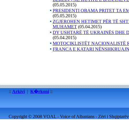
(05.05.2015)
PRESIDENTI OBAMA PRITET TA EM
(05.05.2015)
ZGJEROHEN HETIMET PËR TË SHT
MUHAMET
(05.04.2015)
DY USHTARË TË UKRAINËS DHE 
(05.04.2015)
MOTOÇIKLISTËT NACIONALISTË 
FRANCA E KATARI NËNSHKRUAJ
::
Arkivi
|
K�rkoni
::
Copyright © 2008 VOAL - Voice of Albanians - Zëri i Shqiptarëve 