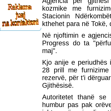
A
gjencia për gjithë
kozmike me furnizim
Stacionin Ndërkombë
kthehet para në Tokë, 
Në njoftimin e agjenc
Progress do ta "përf
maj".
Kjo anije e periudhës 
28 prill me furnizim
rezervë, për t'i dërgu
Gjithësisë.
Autoritetet thanë se
humbur pas pak orëve