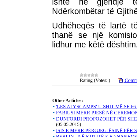
ishte në gjendje 
Ndërkombëtar të Gjithë
Udhëheqës të lartë t
thanë se një komisio
lidhur me këtë dështim.
Rating (Votes: )
Comme
Other Articles:
'LES ALYSCAMPS' U SHIT MË SE 6
FABIUSI MERR PJESË NË CEREMON
DUNFORDI PROPOZOHET PËR SHEF
(05.05.2015)
ISIS E MERR PËRGJEGJËSINË PËR
BERLIN - NË KUTITË E BANANEV