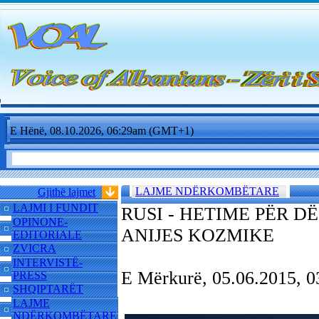
E Hënë, 08.10.2026, 06:29am (GMT+1)
LAJME NDËRKOMBËTARE
Gjithë lajmet
LAJMI I FUNDIT
RUSI - HETIME PËR D
OPINONE-
ANIJES KOZMIKE
EDITORIALE
ZVICRA
INTERVISTË-
E Mërkurë, 05.06.2015,
PRESS
SHQIPTARËT
LAJME
NDËRKOMBËTARE