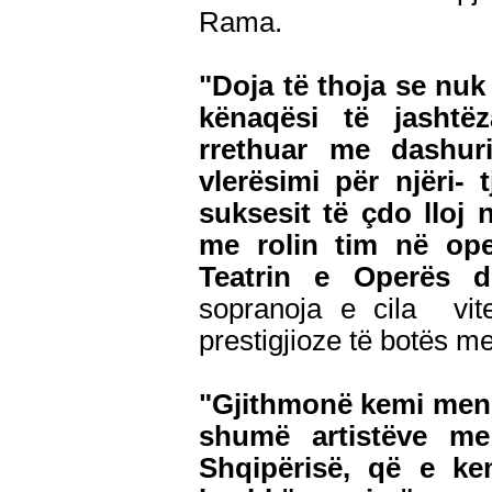
Rama.
"Doja të thoja se nu
kënaqësi të jashtë
rrethuar me dashur
vlerësimi për njëri- 
suksesit të çdo lloj 
me rolin tim në op
Teatrin e Operës d
sopranoja e cila v
prestigjioze të botës 
"Gjithmonë kemi mend
shumë artistëve me
Shqipërisë, që e ke