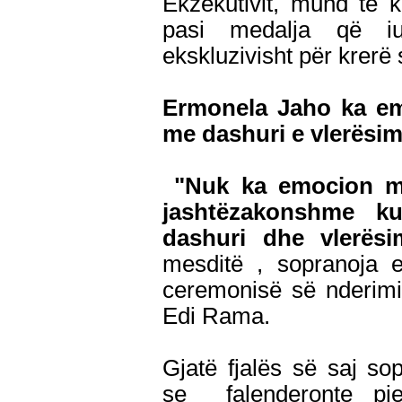
Ekzekutivit, mund të k
pasi medalja që iu
ekskluzivisht për krerë 
Ermonela Jaho ka em
me dashuri e vlerësi
"Nuk ka emocion më
jashtëzakonshme k
dashuri dhe vlerësi
mesditë , sopranoja 
ceremonisë së nderimi
Edi Rama.
Gjatë fjalës së saj s
se falenderonte pjes