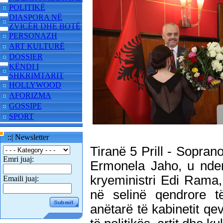
POLITIKË
DIASPORA NË
ZVICËR DHE BOTË
PERSONAZH
ART KULTURË
DOSSIER
KËNDI I
SHKRIMTARIT
HOLLYWOOD
AFORIZMA
GOSSIPE
SPORT
::| Newsletter
Tiranë 5 Prill - Sopran
Emri juaj:
Ermonela Jaho, u nde
kryeministri Edi Rama,
Emaili juaj:
në selinë qendrore t
anëtarë të kabinetit qev