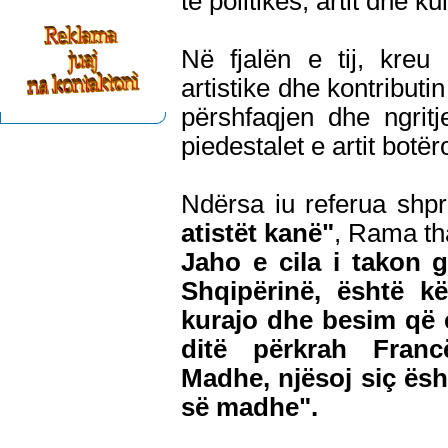
të politikës, artit dhe k
Në fjalën e tij, kreu 
artistike dhe kontribut
përshfaqjen dhe ngrit
piedestalet e artit botër
Ndërsa iu referua shp
atistët kanë"
, Rama t
Jaho e cila i takon 
Shqipërinë, është 
kurajo dhe besim që e
ditë përkrah Franc
Madhe, njësoj siç ës
së madhe".