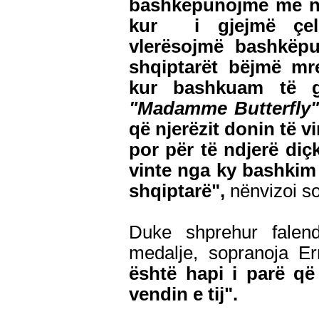
bashkëpunojmë me një
kur i gjejmë çelë
vlerësojmë bashkëpu
shqiptarët bëjmë mre
kur bashkuam të g
"Madamme Butterfly
që njerëzit donin të v
por për të ndjerë diçk
vinte nga ky bashkim
shqiptarë",
nënvizoi s
Duke shprehur falen
medalje, sopranoja E
është hapi i parë që 
vendin e tij".