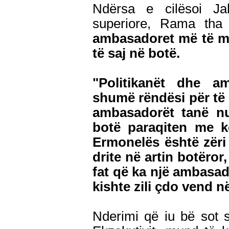
Ndërsa e cilësoi Jah
superiore, Rama th
ambasadoret më të mi
të saj në botë.
"Politikanët dhe 
shumë rëndësi për të 
ambasadorët tanë n
botë paraqiten me ko
Ermonelës është zëri 
drite në artin botëro
fat që ka një ambasador
kishte zili çdo vend n
Nderimi që iu bë sot 