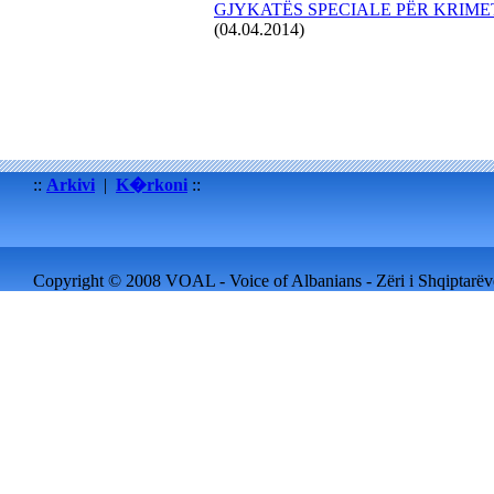
GJYKATËS SPECIALE PËR KRIME
(04.04.2014)
::
Arkivi
|
K�rkoni
::
Copyright © 2008 VOAL - Voice of Albanians - Zëri i Shqiptarëve 