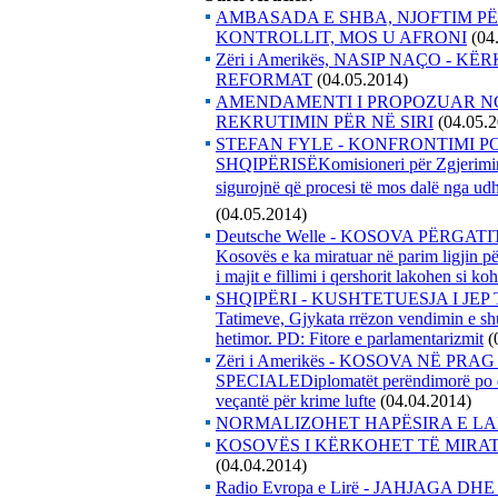
AMBASADA E SHBA, NJOFTIM PË
KONTROLLIT, MOS U AFRONI
(04
Zëri i Amerikës, NASIP NAÇO - 
REFORMAT
(04.05.2014)
AMENDAMENTI I PROPOZUAR NGA
REKRUTIMIN PËR NË SIRI
(04.05.
STEFAN FYLE - KONFRONTIMI PO
SHQIPËRISËKomisioneri për Zgjerimin s
sigurojnë që procesi të mos dalë nga udh
(04.05.2014)
Deutsche Welle - KOSOVA PËRGAT
Kosovës e ka miratuar në parim ligjin pë
i majit e fillimi i qershorit lakohen si 
SHQIPËRI - KUSHTETUESJA I JEP TË
Tatimeve, Gjykata rrëzon vendimin e shu
hetimor. PD: Fitore e parlamentarizmit
(
Zëri i Amerikës - KOSOVA NË PR
SPECIALEDiplomatët perëndimorë po deba
veçantë për krime lufte
(04.04.2014)
NORMALIZOHET HAPËSIRA E LA
KOSOVËS I KËRKOHET TË MIRAT
(04.04.2014)
Radio Evropa e Lirë - JAHJAGA