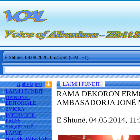
E Shtunë, 08.08.2026, 05:45pm (GMT+1)
LAJMI I FUNDIT
Gjithë lajmet
LAJMI I FUNDIT
RAMA DEKORON ERMO
OPINONE-
AMBASADORJA JONË M
EDITORIALE
ZVICRA
INTERVISTË-
E Shtunë, 04.05.2014, 1
PRESS
SHQIPTARËT
LAJME
NDËRKOMBËTARE