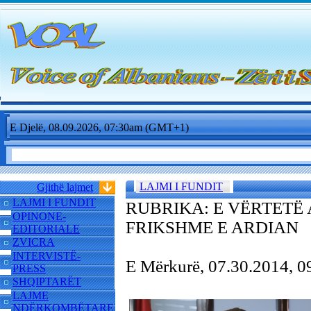
E Djelë, 08.09.2026, 07:30am (GMT+1)
LAJMI I FUNDIT
Gjithë lajmet
LAJMI I FUNDIT
RUBRIKA: E VËRTETË 
OPINONE-
FRIKSHME E ARDIAN
EDITORIALE
ZVICRA
INTERVISTË-
E Mërkurë, 07.30.2014, 
PRESS
SHQIPTARËT
LAJME
NDËRKOMBËTARE