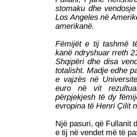
stomaku dhe vendosje 
Los Angeles në Amerikë
amerikanë.
Fëmijët e tij tashmë të
kanë ndryshuar rreth 21
Shqipëri dhe disa ven
totalisht. Madje edhe p
e vajzës në Universite
euro në vit rezultu
përpjekjesh të dy fëmij
evropina të Henri Çilit 
Një pasuri, që Fullanit 
e tij në vendet më të pa