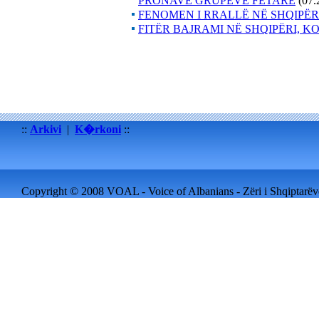
PRONAVE GRUPEVE FETARE
(07.
FENOMEN I RRALLË NË SHQIPËR
FITËR BAJRAMI NË SHQIPËRI, 
::
Arkivi
|
K�rkoni
::
Copyright © 2008 VOAL - Voice of Albanians - Zëri i Shqiptarëve 