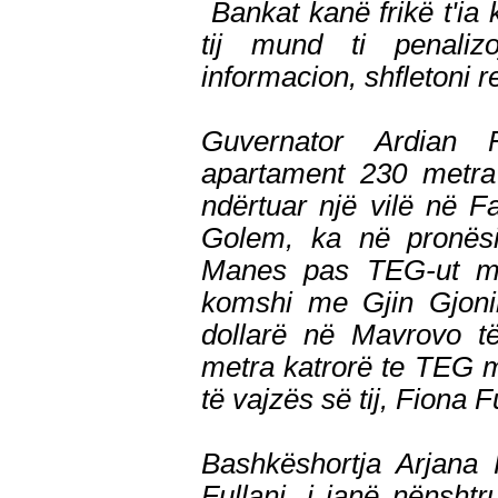
Bankat kanë frikë t'ia 
tij mund ti penali
informacion, shfletoni re
Guvernator Ardian 
apartament 230 metra 
ndërtuar një vilë në F
Golem, ka në pronësi
Manes pas TEG-ut me 
komshi me Gjin Gjonin
dollarë në Mavrovo t
metra katrorë te TEG 
të vajzës së tij, Fiona F
Bashkëshortja Arjana F
Fullani, i janë nënsht