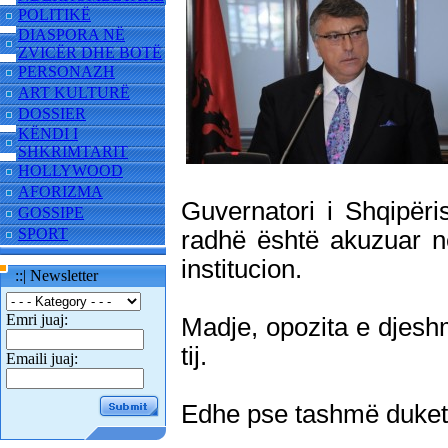
POLITIKË
DIASPORA NË
ZVICËR DHE BOTË
PERSONAZH
ART KULTURË
DOSSIER
KËNDI I
SHKRIMTARIT
HOLLYWOOD
AFORIZMA
Guvernatori i Shqipëri
GOSSIPE
SPORT
radhë është akuzuar n
institucion.
::| Newsletter
Emri juaj:
Madje, opozita e djeshm
tij.
Emaili juaj:
Edhe pse tashmë duket