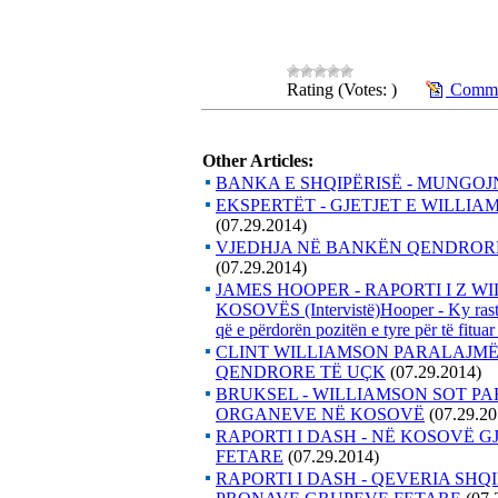
Rating (Votes: )
Commen
Other Articles:
BANKA E SHQIPËRISË - MUNGOJ
EKSPERTËT - GJETJET E WILLI
(07.29.2014)
VJEDHJA NË BANKËN QENDRORE
(07.29.2014)
JAMES HOOPER - RAPORTI I Z W
KOSOVËS (Intervistë)Hooper - Ky rast 
që e përdorën pozitën e tyre për të fituar
CLINT WILLIAMSON PARALAJM
QENDRORE TË UÇK
(07.29.2014)
BRUKSEL - WILLIAMSON SOT PA
ORGANEVE NË KOSOVË
(07.29.20
RAPORTI I DASH - NË KOSOVË G
FETARE
(07.29.2014)
RAPORTI I DASH - QEVERIA SHQ