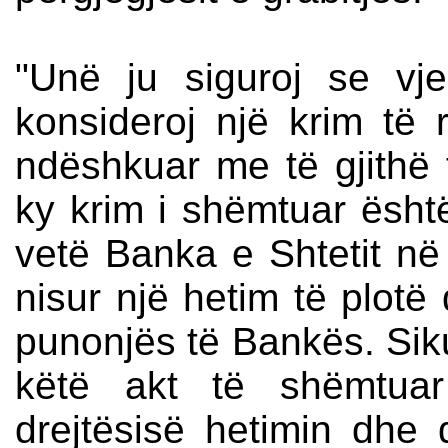
"Unë ju siguroj se v
konsideroj një krim të
ndëshkuar me të gjithë f
ky krim i shëmtuar ësh
vetë Banka e Shtetit në 
nisur një hetim të plotë 
punonjës të Bankës. Sik
këtë akt të shëmtua
drejtësisë hetimin dhe 