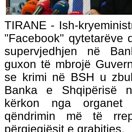
TIRANE - Ish-kryeministr
"Facebook" qytetarëve q
supervjedhjen në Ban
guxon të mbrojë Guverna
se krimi në BSH u zbu
Banka e Shqipërisë në 
kërkon nga organet 
qëndrimin më të rrep
përgjegjësit e grabitjes.