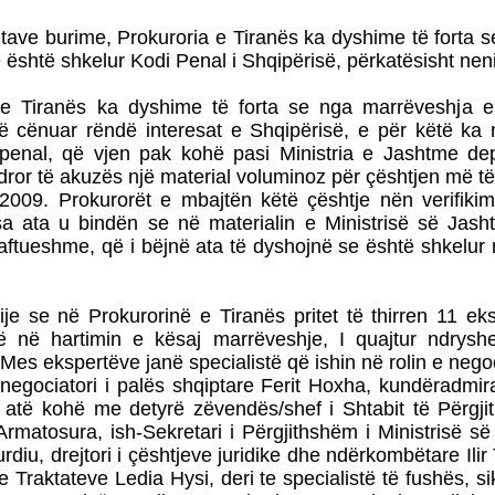
jtave burime, Prokuroria e Tiranës ka dyshime të forta 
është shkelur Kodi Penal i Shqipërisë, përkatësisht neni 2
 e Tiranës ka dyshime të forta se nga marrëveshja e
ë cënuar rëndë interesat e Shqipërisë, e për këtë ka r
penal, që vjen pak kohë pasi Ministria e Jashtme dep
dror të akuzës një material voluminoz për çështjen më t
 2009. Prokurorët e mbajtën këtë çështje nën verifiki
sa ata u bindën se në materialin e Ministrisë së Jash
aftueshme, që i bëjnë ata të dyshojnë se është shkelur 
je se në Prokurorinë e Tiranës pritet të thirren 11 ek
 në hartimin e kësaj marrëveshje, I quajtur ndryshe
Mes ekspertëve janë specialistë që ishin në rolin e nego
negociatori i palës shqiptare Ferit Hoxha, kundëradmira
 atë kohë me detyrë zëvendës/shef i Shtabit të Përgji
Armatosura, ish-Sekretari i Përgjithshëm i Ministrisë s
iu, drejtori i çështjeve juridike dhe ndërkombëtare Ilir
e Traktateve Ledia Hysi, deri te specialistë të fushës, s