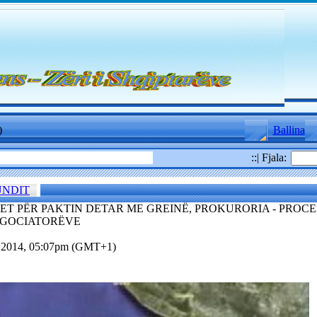
)
Ballina
::| Fjala:
UNDIT
MET PËR PAKTIN DETAR ME GREINË, PROKURORIA - PROC
EGOCIATORËVE
5.2014, 05:07pm (GMT+1)