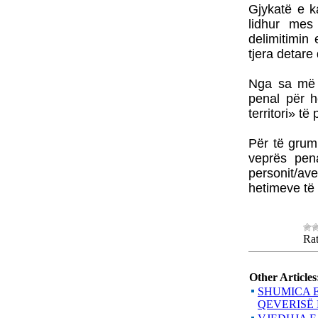
Gjykatë e k
lidhur mes
delimitimin
tjera detare
Nga sa më l
penal për h
territori» t
Për të grum
veprës pena
personit/av
hetimeve të 
Rat
Other Articles
SHUMICA E
QEVERISË