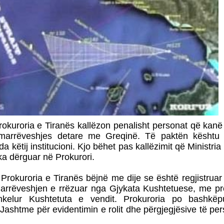
okuroria e Tiranës kallëzon penalisht personat që kanë
 marrëveshjes detare me Greqinë. Të paktën kështu
a këtij institucioni. Kjo bëhet pas kallëzimit që Ministri
ka dërguar në Prokurori.
Prokuroria e Tiranës bëjnë me dije se është regjistrua
arrëveshjen e rrëzuar nga Gjykata Kushtetuese, me pr
hkelur Kushtetuta e vendit. Prokuroria po bashk
 Jashtme për evidentimin e rolit dhe përgjegjësive të pe