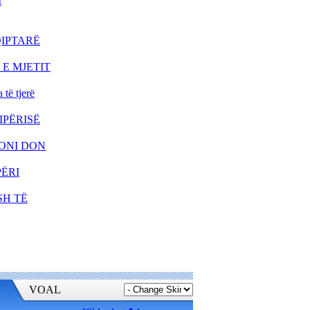
I
KOSOVË MUND TË
PËRSËRITET RASTI I
KUMANOVËS!
QIPTARË
VUÇIÇ MË 27 MAJ IA
KTHEN VIZITËN RAMËS
 E MJETIT
PRISHTINA DHE SHKUPI
ë tjerë
BËJNË IDENTIFIKIMIN E
TË VRARËVE
IPËRISË
ZONI DON
NËNKRYETARI I
PËRI
PARLAMENTIT
EVROPIAN KËRKON
DORËHEQJEN E
SH TË
GRUEVSKIT
PRESIDENTI ERDOGAN
SOT VIZITON TIRANËN
TRI DORËHEQJE NË
QEVERINË E
MAQEDONISË
VOAL
ALBUMI I PIKTORIT - 3