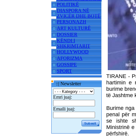
POLITIKË
DIASPORA NË
ZVICËR DHE BOTË
PERSONAZH
ART KULTURË
DOSSIER
KËNDI I
SHKRIMTARIT
HOLLYWOOD
AFORIZMA
GOSSIPE
SPORT
TIRANE - Pr
hartimin e
::| Newsletter
burime brend
të Jashtme 
Emri juaj:
Burime nga 
Emaili juaj:
penal për m
se ishte s
Ministrinë e
përfshirë.