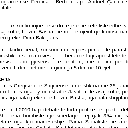
ogrametrisë Ferdinant Berberi, apo Anduel Çauli i se
itale.
ët nuk konfirmojnë nëse do të jetë në këtë listë edhe ish-
saj kohe, Lulzim Basha, në rolin e njeiut që firmosi ma
n greke, Dora Bakojanis.
 në kodin penal, konsumimi i veprës penale të parash
arashikon se marrëveshjet e bëra me fuqi apo shtete të
rësisht apo pjesërisht të territorit, me qëllim për 
 e vendit, dënohet me burgim nga 5 deri në 10 vjet.
SHJA
 mes Greqisë dhe Shqipërisë u nënshkrua me 26 jana
ti u firmos nga dy ministrat e Jashtëm të asaj kohe, pë
nis nga pala greke dhe Lulzim Basha, nga pala shqiptar
e prillit 2010 hapi debate të forta politike për paktin det
hqipëria humbiste një sipërfaqe prej gati 354 miljes
etare nga kjo marrëveshje. Partia Socialiste në at
çoi çështjen në Gjykatë Kushtetuese, atje ku edhe u 