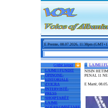
E Premte, 08.07.2026, 11:38pm (GMT+1
LAJMI I F
Gjithë lajmet
LAJMI I FUNDIT
NISIN HETI
OPINONE-
PENAL 11 N
EDITORIALE
ZVICRA
E Martë, 08.0
INTERVISTË-
PRESS
SHQIPTARËT
LAJME
NDËRKOMBËTARE