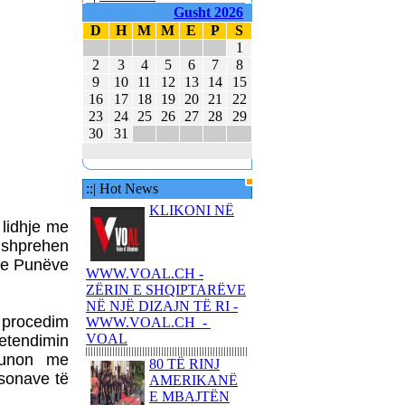
E MBAJTËN PARA
Gusht 2026
KUVENDIT KONCERTIN
D
H
M
M
E
P
S
ME KËNGË PATRIOTIKE
1
SHQIPTARE
2
3
4
5
6
7
8
9
10
11
12
13
14
15
KËNGËTARJA
16
17
18
19
20
21
22
BRITANIKE E SHTYN
23
24
25
26
27
28
29
UDHËTIMIN NË
30
31
HAPËSIRË
JUVENTUS DHE
BARCELONA NË
::| Hot News
FINALEN EVROPIANE
KLIKONI NË
POLAKËT PO
 lidhje me
PËRGATITEN PËR LUFTË
 shprehen
REPUBLIKA E KOSOVËS
a e Punëve
WWW.VOAL.CH -
DHE REPUBLIKA E
ZËRIN E SHQIPTARËVE
SHQIPËRISË - BASHKË
NË NJË DIZAJN TË RI -
NË KANË
r procedim
WWW.VOAL.CH -
VOAL
etendimin
ëpunon me
80 TË RINJ
rsonave të
AMERIKANË
E MBAJTËN