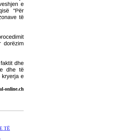
FASLLI HALITI,
veshjen e
BOTOHET NË ROMË
qisë "Për
NGA SHTËPIA BOTUESE
 zonave të
Â«EdilLetÂ»Në përkthimin
dhe redaktimin e poetit të
shquar Gëzim Hajdari
rocedimit
r dorëzim
faktit dhe
le dhe të
Barometri
kryerja e
diplomatikTRADHTARËVE
NUK IU DORËZOHEN
l-online.ch
LETRA PËRSHPIRTËSE,
AS
PARALAJMËRUESE!Nga
Prof. Dr. MEHDI HYSENI
BDI DEL SOT NGA
QEVERIA - FUNDI I
QEVERISË GRUEVSKI
E TË
ZËRI - EDHE NË