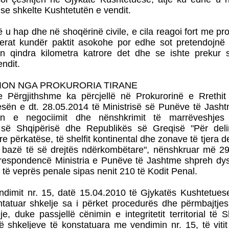
se shkelte Kushtetutën e vendit.
të u hap dhe në shoqërinë civile, e cila reagoi fort me pr
Zerat kundër paktit asokohe por edhe sot pretendojnë 
ën qindra kilometra katrore det dhe se ishte prekur s
endit.
ION NGA PROKURORIA TIRANE
e Përgjithshme ka përcjellë në Prokurorinë e Rrethit
esën e dt. 28.05.2014 të Ministrisë së Punëve të Jasht
n e negociimit dhe nënshkrimit të marrëveshjes 
 së Shqipërisë dhe Republikës së Greqisë "Për deli
re përkatëse, të shelfit kontinental dhe zonave të tjera d
 bazë të së drejtës ndërkombëtare", nënshkruar më 29
respondencë Ministria e Punëve të Jashtme shpreh dys
të veprës penale sipas nenit 210 të Kodit Penal.
ndimit nr. 15, datë 15.04.2010 të Gjykatës Kushtetues
ntatuar shkelje sa i përket procedurës dhe përmbajtje
e, duke passjellë cënimin e integritetit territorial të S
ë shkeljeve të konstatuara me vendimin nr. 15, të viti