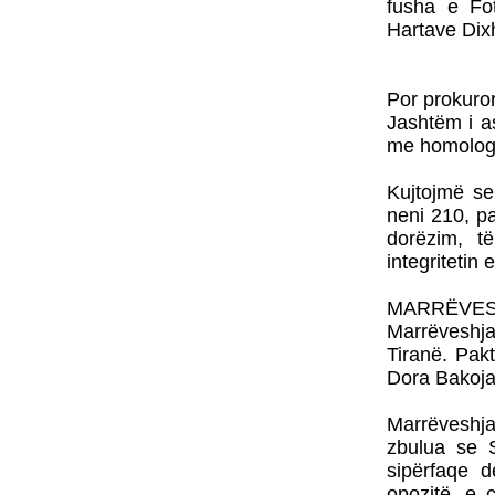
fusha e Fot
Hartave Dixh
Por prokuror
Jashtëm i a
me homologe
Kujtojmë se
neni 210, p
dorëzim, të
integritetin
MARRËVE
Marrëveshja
Tiranë. Pak
Dora Bakoja
Marrëveshja 
zbulua se S
sipërfaqe d
opozitë, e 