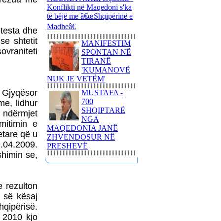
POLITIKANËVE
Konflikti në Maqedoni s'ka
MAQEDONAS
të bëjë me â€œShqipërinë e
Madheâ€
NATO-ja DHE BE-ja JANË
otesta dhe
BASHKËFAJTORE PËR
se shtetit
MANIFESTIM
SITUATËN NË
ovraniteti
SPONTAN NË
MAQEDONINga
TIRANË
AUGUSTIN PALOKAJ
'KUMANOVË
ERDOGAN NË TIRANË -
NUK JE VETËM'
TAKOHET ME NISHANIN
 Gjyqësor
MUSTAFA -
700
me, lidhur
SHQIPTARË
ndërmjet
NGA
mitimin e
MAQEDONIA JANË
PROTESTA SOT NË
etare që u
ZHVENDOSUR NË
SHKUP - TË DORËHIQET
.04.2009.
PRESHEVË
QEVERIA NË TËRËSI
himin se,
PYETJA E VOGËLUSHES
ZAMIRA JASHARI NGA
KUMANOVA - NËNË, A
e rezulton
VRASIN FËMIJË?
s së kësaj
LIBRI ME POEZI TË
hqipërisë.
ZGJEDHURA I POETIT
t 2010 kjo