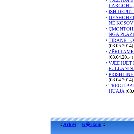
VJEDHJA E
LARGOHU,
ISH DEPUT
DYSHOHET 
NË KOSOV
ÇMONTOHET
NGA PLAZ
TIRANË - Q
(08.05.2014)
ZËRI I AM
(08.04.2014)
VJEDHJET 
FULLANIN
PRISHTINË
(08.04.2014)
TREGU BA
HUAJA
(08.
::
Arkivi
|
K�rkoni
::