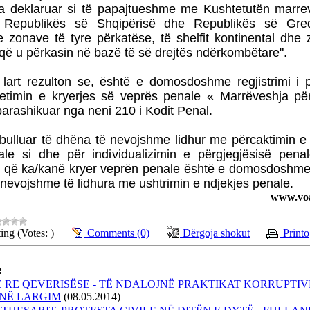
a deklaruar si të papajtueshme me Kushtetutën marre
 Republikës së Shqipërisë dhe Republikës së Gre
 e zonave të tyre përkatëse, të shelfit kontinental dhe
 që u përkasin në bazë të së drejtës ndërkombëtare".
art rezulton se, është e domosdoshme regjistrimi i p
etimin e kryerjes së veprës penale « Marrëveshja pë
ë parashikuar nga neni 210 i Kodit Penal.
bulluar të dhëna të nevojshme lidhur me përcaktimin e 
le si dhe për individualizimin e përgjegjësisë pena
e që ka/kanë kryer veprën penale është e domosdoshme 
nevojshme të lidhura me ushtrimin e ndjekjes penale.
www.voa
ing (Votes: )
Comments (0)
Dërgoja shokut
Printo
:
 RE QEVERISËSE - TË NDALOJNË PRAKTIKAT KORRUPTIV
 NË LARGIM
(08.05.2014)