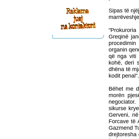
Sipas të një
marrëveshje 
"Prokuroria
Greqinë jan
procedimin 
organin qen
që nga viti
kohë, deri 
dhëna të mj
kodit penal".
Bëhet me di
morën pjesë
negociator. 
sikurse krye
Gerveni, në
Forcave të 
Gazmend Turd
drejtoresha 