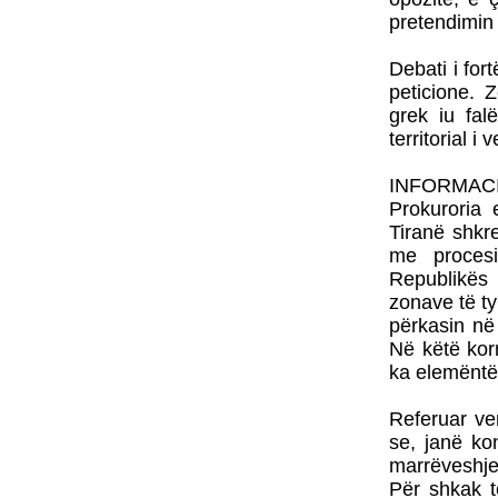
pretendimin 
Debati i for
peticione. 
grek iu fal
territorial i v
INFORMAC
Prokuroria 
Tiranë shkr
me procesi
Republikës
zonave të ty
përkasin në
Në këtë kor
ka elemëntë 
Referuar ve
se, janë ko
marrëveshjej
Për shkak t