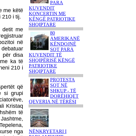
80 AMERIKANË
PARA
KËNDOJNË SOT PARA
KUVENDIT
se me këtë
KUVENDIT TË
KONCERTIN ME
10 i tij.
SHQIPËRISË KËNGË
KËNGË PATRIOTIKE
PATRIOTIKE SHQIPTARE
SHQIPTARE
 detit me
PARULLA DASHURIE
80
egjistruar
PËR KOSOVËN DHE
AMERIKANË
ozitoi në
SHKRIMTARI
KËNDOJNË
ë debatuar
ZEJNULLAH
SOT PARA
RRAHMANINga REXHEP
m për disa
KUVENDIT TË
SHAHU
SHQIPËRISË KËNGË
tme ka të
PATRIOTIKE
neni 210 i
SHQIPTARËT E
SHQIPTARE
BASHKUAR NGRITËN
FLAMURIN KOMBËTAR
PROTESTA
NË 'KËMBANËN E
SOT NË
spertët që
PAQES' NË
SHKUP - TË
 si grupi
ROVERETOFotoreportazh
DORËHIQET
ciatorëve,
nga FLORIM ZEQA
QEVERIA NË TËRËSI
li Kristaq
VRASJA E POPULLIT
thshëm të
DHE SHTETIT NË EMËR
ë Jashtme,
TË PUSHTETIT!-Apo çfarë
 Tepelena,
(çka) ndodhi në
ikurse nga
Kumanovë...?!Nga AGRON
NËNKRYETARI I