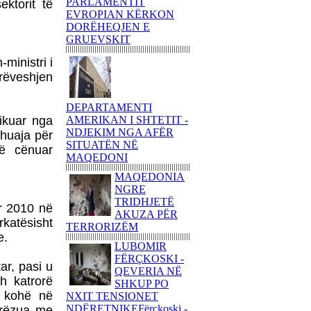
SHABANI
PARLAMENTIT
ktorit të
EVROPIAN KËRKON
NJË ITINERAR
DORËHEQJEN E
TRONDITËS
GRUEVSKIT
POETIKShaip Beqiri: Hidra
e mllefit / Hydra des Zorns,
ministri i
Limmat Verlag, 2014,
rrëveshjen
ZÃ¼richNga ADEM
GASHI
DEPARTAMENTI
PAUL GAUGUIN - NJË
ikuar nga
AMERIKAN I SHTETIT -
UDHËTIM DREJT
NDJEKIM NGA AFËR
 huaja për
VENDEVE
SITUATËN NË
të cënuar
IDILIKEEkspozita e
MAQEDONI
Fondation Beyeler propozon
MAQEDONIA
një nga ngjarjet kulturore
NGRE
pikante të vitit 2015
TRIDHJETË
r 2010 në
PërkujtimMARIAN TUNAJ
AKUZA PËR
rkatësisht
- VEPRIMTAR I SHQUAR
TERRORIZËM
PËR LIRINË DHE
e.
LUBOMIR
PAVARËSINË E
FËRÇKOSKI -
KOSOVËS
ar, pasi u
QEVERIA NË
Ohridsky - UASHINGTONI
h katrorë
SHKUP PO
BLLOKON LLOGARITË
ë kohë në
NXIT TENSIONET
DHE PRONAT E
NDËRETNIKEFërçkoski -
rrëzua me