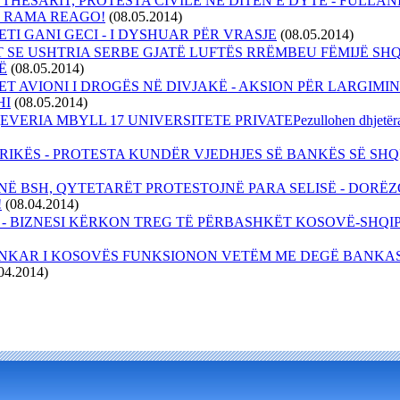
 THESARIT, PROTESTA CIVILE NË DITËN E DYTË - FULLAN
 RAMA REAGO!
(08.05.2014)
ETI GANI GECI - I DYSHUAR PËR VRASJE
(08.05.2014)
SE USHTRIA SERBE GJATË LUFTËS RRËMBEU FËMIJË SH
Ë
(08.05.2014)
 AVIONI I DROGËS NË DIVJAKË - AKSION PËR LARGIMIN
HI
(08.05.2014)
EVERIA MBYLL 17 UNIVERSITETE PRIVATEPezullohen dhjetëra t
ERIKËS - PROTESTA KUNDËR VJEDHJES SË BANKËS SË SHQ
NË BSH, QYTETARËT PROTESTOJNË PARA SELISË - DORË
!
(08.04.2014)
 - BIZNESI KËRKON TREG TË PËRBASHKËT KOSOVË-SHQI
NKAR I KOSOVËS FUNKSIONON VETËM ME DEGË BANKA
04.2014)