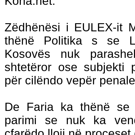
Koha.net.
Zëdhënësi i EULEX-it M
thënë Politika s se L
Kosovës nuk parasheh
shtetëror ose subjekti 
për cilëndo vepër penale
De Faria ka thënë se
parimi se nuk ka vend
çfarëdo lloji në proceset