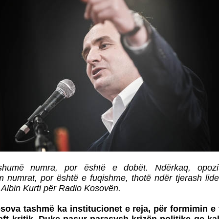
shumë numra, por është e dobët. Ndërkaq, opozi
numrat, por është e fuqishme, thotë ndër tjerash lider
 Albin Kurti për Radio Kosovën.
osova tashmë ka institucionet e reja, për formimin e 