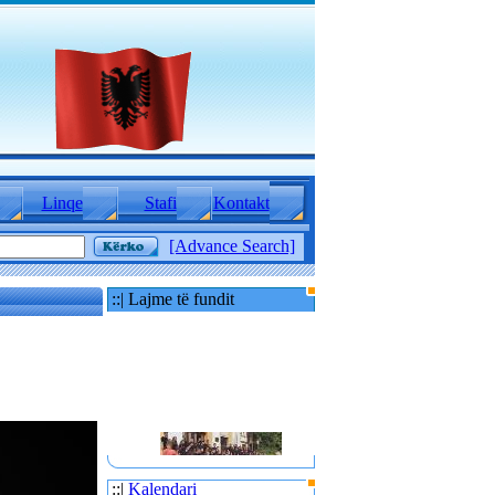
Linqe
Stafi
Kontakt
[Advance Search]
::| Lajme të fundit
80 TË RINJ AMERIKANË
::|
Kalendari