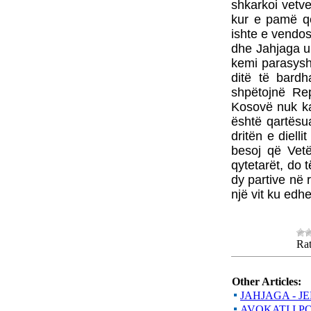
shkarkoi vetve
kur e pamë q
ishte e vendosu
dhe Jahjaga u
kemi parasysh 
ditë të bardh
shpëtojnë Re
Kosovë nuk ka 
është qartësu
dritën e diel
besoj që Vet
qytetarët, do 
dy partive në 
një vit ku ed
Rat
Other Articles:
JAHJAGA - J
AVOKATI I P