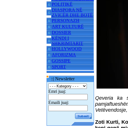
POLITIKË
DIASPORA NË
ZVICËR DHE BOTË
PERSONAZH
ART KULTURË
DOSSIER
KËNDI I
SHKRIMTARIT
HOLLYWOOD
AFORIZMA
GOSSIPE
SPORT
::| Newsletter
Emri juaj:
Qeveria ka 
Emaili juaj:
pamjaftueshëm 
Vetëvendosje,
Zoti Kurti, K