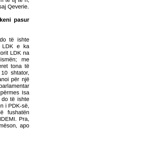
të tij të ri,
BOTOHET NË ROMË
saj Qeverie.
NGA SHTËPIA BOTUESE
Â«EdilLetÂ»Në përkthimin
 keni pasur
dhe redaktimin e poetit të
shquar Gëzim Hajdari
do të ishte
it LDK e ka
orit LDK na
Nismën; me
ret tona të
 10 shtator,
Barometri
diplomatikTRADHTARËVE
noi për një
NUK IU DORËZOHEN
eparlamentar
LETRA PËRSHPIRTËSE,
 përmes Isa
AS
 do të ishte
PARALAJMËRUESE!Nga
gon i PDK-së,
Prof. Dr. MEHDI HYSENI
ë fushatën
BDI DEL SOT NGA
NDEMI. Pra,
QEVERIA - FUNDI I
imëson, apo
QEVERISË GRUEVSKI
ZËRI - EDHE NË
KOSOVË MUND TË