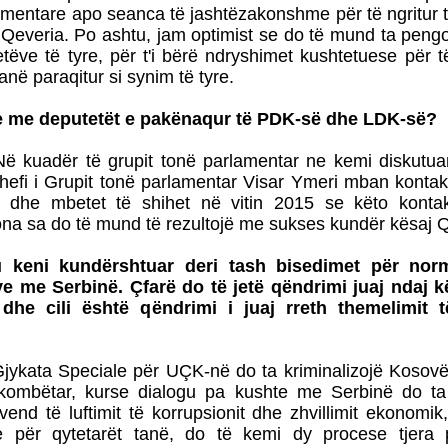
mentare apo seanca të jashtëzakonshme për të ngritur t
t Qeveria. Po ashtu, jam optimist se do të mund ta pen
tëve të tyre, për t'i bërë ndryshimet kushtetuese për t
anë paraqitur si synim të tyre.
e me deputetët e pakënaqur të PDK-së dhe LDK-së?
ë kuadër të grupit tonë parlamentar ne kemi diskutua
shefi i Grupit tonë parlamentar Visar Ymeri mban kont
ë dhe mbetet të shihet në vitin 2015 se këto konta
ona sa do të mund të rezultojë me sukses kundër kësaj Q
ju keni kundërshtuar deri tash bisedimet për nor
 me Serbinë. Çfarë do të jetë qëndrimi juaj ndaj kë
 dhe cili është qëndrimi i juaj rreth themelimit 
jykata Speciale për UÇK-në do ta kriminalizojë Kosovë
rkombëtar, kurse dialogu pa kushte me Serbinë do ta
nd të luftimit të korrupsionit dhe zhvillimit ekonomik
për qytetarët tanë, do të kemi dy procese tjera p