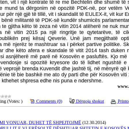
ten, vit i një kontrate të re me Bechtelin dhe shumë të sh
e mund ta dërgonim në opozitë PDK-në, por vetëm V
r për një gjë të tillë, vit i skandalit të EULEX-it, vit kur
 bënë militantë të PDK-së kundër shumicës parlamentar
te gjitha këto të zeza në vitin 2014 atëherë ne nuk mu
a në vitin 2015 pa një ringritje te qytetarëve, të ci
publikën prej kësaj Qeverie. Unë jam megjithatë opt
më njerëz te mashtruar sa i përket partive politike. Sk
ar dhe këto afera e skandale të vitit 2014 tash duken
lit si asnjëherë më parë në Kosovën e pasluftës. Kjo m
ëvendosje si opozitë kryesore do të lidhet ngushtë 
të veprojë brenda Kuvendit dhe jashtë tij, në mënyrë që 
rënie të bie bashkë me ato dy parti dhe për Kosovën viti 
he kthehet shpresa edhe nis puna e ndershme.
www.v
ing (Votes: )
Comments (0)
Dërgoja shokut
Printo
EMI VONUAR, DUHET TË SHPEJTOJMË
(12.30.2014)
OPULLIT E VLERËSOI TË DËSHTUAR SHTETIN E KOSOVËS 