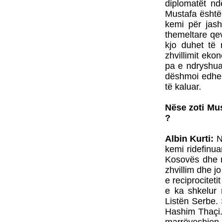
diplomatët n
Mustafa është 
kemi për jash
themeltare qev
kjo duhet të n
zhvillimit ek
pa e ndryshua
dëshmoi edhe pr
të kaluar.
Nëse zoti Mus
?
Albin Kurti:
N
kemi ridefinua
Kosovës dhe m
zhvillim dhe jo
e reciprocitet
e ka shkelur 
Listën Serbe. 
Hashim Thaçi.