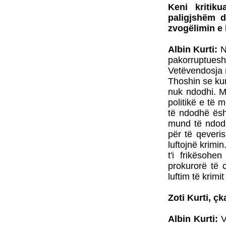
Keni kritiku
paligjshëm d
zvogëlimin e
Albin Kurti:
N
pakorruptueshë
Vetëvendosja në
Thoshin se kur
nuk ndodhi. M
politikë e të 
të ndodhë ësht
mund të ndodhë
për të qeveris
luftojnë krimi
t'i frikësoh
prokurorë të 
luftim të krimi
Zoti Kurti, çk
Albin Kurti:
V