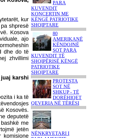
loi Kosova,
PARA
KËNDOJNË SOT PARA
KUVENDIT
KUVENDIT TË
KONCERTIN ME
SHQIPËRISË KËNGË
tetarët, kur
KËNGË PATRIOTIKE
PATRIOTIKE SHQIPTARE
SHQIPTARE
n pa shpresë
PARULLA DASHURIE
ovë. Kosova
80
PËR KOSOVËN DHE
iduale, ajo
AMERIKANË
SHKRIMTARI
KËNDOJNË
formoheshin
ZEJNULLAH
SOT PARA
d dhe do të
RRAHMANINga REXHEP
KUVENDIT TË
ej zhvillimi
SHAHU
SHQIPËRISË KËNGË
SHQIPTARËT E
PATRIOTIKE
BASHKUAR NGRITËN
SHQIPTARE
 juaj karshi
FLAMURIN KOMBËTAR
PROTESTA
NË 'KËMBANËN E
SOT NË
PAQES' NË
SHKUP - TË
ROVERETOFotoreportazh
zita i ka të
DORËHIQET
nga FLORIM ZEQA
tëvendosjes
QEVERIA NË TËRËSI
VRASJA E POPULLIT
 së Kosovës.
DHE SHTETIT NË EMËR
dhe deputetë
TË PUSHTETIT!-Apo çfarë
n bashkë me
(çka) ndodhi në
tojmë jetën
Kumanovë...?!Nga AGRON
NËNKRYETARI I
r komisione
SHABANI