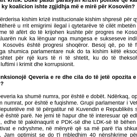
ft kritik. Duke pasur parasysh krizën politike qe ka
ky koalicion ishte zgjidhja më e mirë për Kosovën?
rderisa kishim krizë institucionale kishim shpresë për qy
atëherë u rrit emigrimi ilegal i qytetarëve të cilët mbetë
me të afërt do të krijohen kushte për progres ne Kos
luarën nuk ka lënguar nga mungesa e sukseseve indiv
 Kosovës është progresi shoqëror. Besoj që, po të 
 nga shumica parlamentare nuk do ta kishim këtë ekso
ushtet për një kurs të ri të shtetit, ku do të theksoh
ftimi i krimit dhe korrupsionit.
funksionojë Qeveria e re dhe cila do të jetë opozita e
e?
veria ka shumë numra, por është e dobët. Ndërkaq, opo
 numrat, por është e fuqishme. Grupi parlamentar i Ve
 deputetëve më të përgatitur në Kuvendin e Republikës
ë është parë. Ne jemi të hapur dhe të interesuar që e
rë, edhe të pakënaqurit e PDK-së dhe LDK-së të bëhe
ativat e ndryshme, në mënyrë që sa më parë t'ia shkur
e. Jam optimist se do t'i mbledhim 40 nënshkrime pë