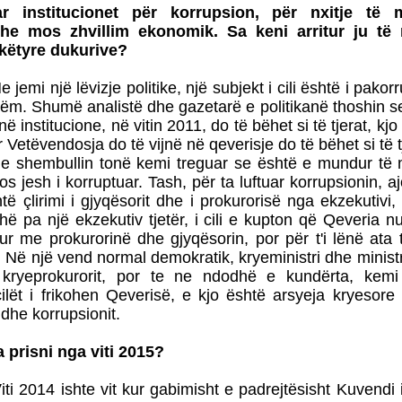
ar institucionet për korrupsion, për nxitje të m
he mos zhvillim ekonomik. Sa keni arritur ju të 
 këtyre dukurive?
e jemi një lëvizje politike, një subjekt i cili është i pakor
m. Shumë analistë dhe gazetarë e politikanë thoshin se
 institucione, në vitin 2011, do të bëhet si të tjerat, kj
 Vetëvendosja do të vijnë në qeverisje do të bëhet si të t
e shembullin tonë kemi treguar se është e mundur të
mos jesh i korruptuar. Tash, për ta luftuar korrupsionin, 
ë çlirimi i gjyqësorit dhe i prokurorisë nga ekzekutivi,
 pa një ekzekutiv tjetër, i cili e kupton që Qeveria n
ur me prokurorinë dhe gjyqësorin, por për t'i lënë ata t
n. Në një vend normal demokratik, kryeministri dhe minist
en kryeprokurorit, por te ne ndodhë e kundërta, ke
cilët i frikohen Qeverisë, e kjo është arsyeja kryesor
t dhe korrupsionit.
a prisni nga viti 2015?
iti 2014 ishte vit kur gabimisht e padrejtësisht Kuvendi