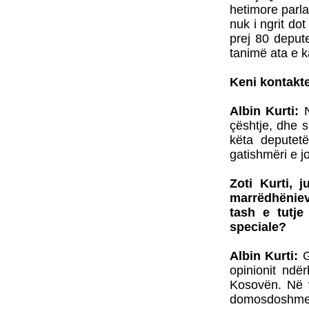
hetimore parla
nuk i ngrit do
prej 80 depute
tanimë ata e k
Keni kontakt
Albin Kurti:
N
çështje, dhe 
këta deputet
gatishmëri e j
Zoti Kurti, 
marrëdhënieve
tash e tutje
speciale?
Albin Kurti:
G
opinionit ndë
Kosovën. Në ve
domosdoshme 