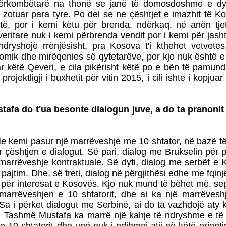
dërkombëtarë na thonë se janë të domosdoshme e dy
zotuar para tyre. Po del se ne çështjet e imazhit të K
të, por i kemi këtu për brenda, ndërkaq, në anën tjetë
eritare nuk i kemi përbrenda vendit por i kemi për jash
dryshojë rrënjësisht, pra Kosova t'i kthehet vetvetes,
onomik dhe mirëqenies së qytetarëve, por kjo nuk ësht
r këtë Qeveri, e cila pikërisht këtë po e bën të pamun
ojektligji i buxhetit për vitin 2015, i cili ishte i kopjuar n
tafa do t'ua besonte dialogun juve, a do ta pranonit 
e kemi pasur një marrëveshje me 10 shtator, në bazë të
r çështjen e dialogut. Së pari, dialog me Brukselin për pa
arrëveshje kontraktuale. Së dyti, dialog me serbët e 
 pajtim. Dhe, së treti, dialog në përgjithësi edhe me fqin
it për interesat e Kosovës. Kjo nuk mund të bëhet më, s
marrëveshjen e 10 shtatorit, dhe ai ka një marrëvesh
Sa i përket dialogut me Serbinë, ai do ta vazhdojë aty
 Tashmë Mustafa ka marrë një kahje të ndryshme e të