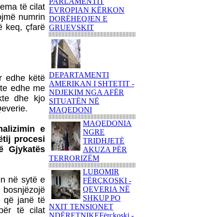
PARLAMENTIT
ema të cilat
EVROPIAN KËRKON
NJË ITINERAR
gojmë numrin
DORËHEQJEN E
TRONDITËS
ë keq, çfarë
GRUEVSKIT
POETIKShaip Beqiri: Hidra
e mllefit / Hydra des Zorns,
Limmat Verlag, 2014,
ZÃ¼richNga ADEM
GASHI
DEPARTAMENTI
PAUL GAUGUIN - NJË
r edhe këtë
AMERIKAN I SHTETIT -
UDHËTIM DREJT
akte edhe me
NDJEKIM NGA AFËR
VENDEVE
kte dhe kjo
SITUATËN NË
IDILIKEEkspozita e
everie.
MAQEDONI
Fondation Beyeler propozon
një nga ngjarjet kulturore
MAQEDONIA
malizimin e
pikante të vitit 2015
NGRE
tij procesi
TRIDHJETË
PërkujtimMARIAN TUNAJ
të Gjykatës
AKUZA PËR
- VEPRIMTAR I SHQUAR
TERRORIZËM
PËR LIRINË DHE
PAVARËSINË E
LUBOMIR
KOSOVËS
n në sytë e
FËRÇKOSKI -
 bosnjëzojë
QEVERIA NË
Ohridsky - UASHINGTONI
SHKUP PO
, që janë të
BLLOKON LLOGARITË
NXIT TENSIONET
DHE PRONAT E
ër të cilat
NDËRETNIKEFërçkoski -
POLITIKANËVE