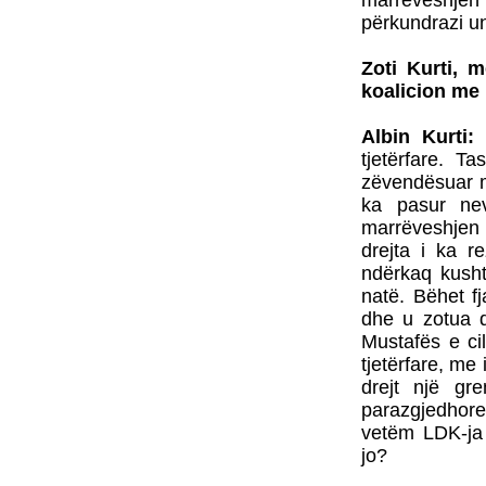
marrëveshjen e
përkundrazi un
Zoti Kurti, 
koalicion me
Albin Kurti:
tjetërfare. 
zëvendësuar m
ka pasur ne
marrëveshjen 
drejta i ka r
ndërkaq kusht
natë. Bëhet f
dhe u zotua 
Mustafës e ci
tjetërfare, me
drejt një g
parazgjedhor
vetëm LDK-ja 
jo?