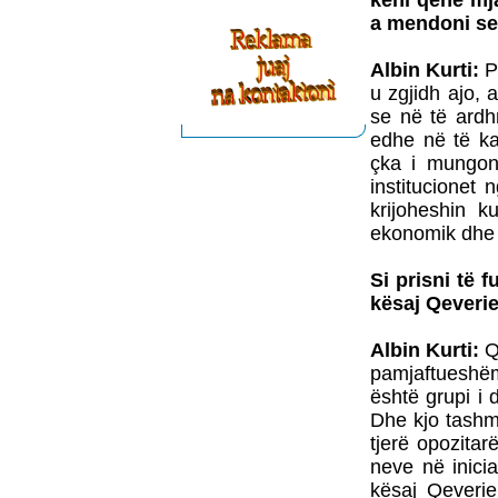
keni qenë mja
a mendoni se 
Albin Kurti:
Pë
u zgjidh ajo, 
se në të ardh
edhe në të ka
çka i mungon
institucionet
krijoheshin k
ekonomik dhe lu
Si prisni të 
kësaj Qeveri
Albin Kurti:
Qe
pamjaftueshëm
është grupi i
Dhe kjo tashm
tjerë opozita
neve në inici
kësaj Qeveri