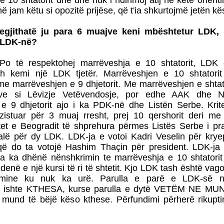
 10 shtatorit dhe unë nuk i ndihmoj atij në këtë orientim 
ë jam këtu si opozitë prijëse, që t'ia shkurtojmë jetën kë
megjithatë ju para 6 muajve keni mbështetur LDK,
 LDK-në?
Po të respektohej marrëveshja e 10 shtatorit, LDK 
Tash kemi një LDK tjetër. Marrëveshjen e 10 shtator
e marrëveshjen e 9 dhjetorit. Me marrëveshjen e shtat
ve si Lëvizje Vetëvendosje, por edhe AAK dhe 
e 9 dhjetorit ajo i ka PDK-në dhe Listën Serbe. Krite
ezistuar për 3 muaj rresht, prej 10 qershorit deri me
et e Beogradit të shprehura përmes Listës Serbe i pra
jalë për dy LDK. LDK-ja e votoi Kadri Veselin për kry
që do ta votojë Hashim Thaçin për president. LDK-ja
la ka dhënë nënshkrimin te marrëveshja e 10 shtatorit
 idenë e një kursi të ri të shtetit. Kjo LDK tash është va
remine ku nuk ka urë. Parulla e parë e LDK-së n
e ishte KTHESA, kurse parulla e dytë VETËM NE MU
mund të bëjë këso kthese. Përfundimi përherë rikupt