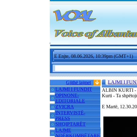
E Enjte, 08.06.2026, 10:39pm (GMT+1)
LAJMI I FUN
Gjithë lajmet
LAJMI I FUNDIT
ALBIN KURTI -
OPINONE-
Kurti - Ta shpëto
EDITORIALE
ZVICRA
E Martë, 12.30.
INTERVISTË-
PRESS
SHQIPTARËT
LAJME
NDËRKOMBËTARE