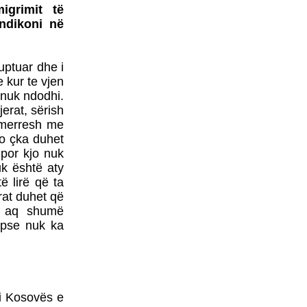
igrimit të
PËRSËRITET RASTI I
ndikoni në
KUMANOVËS!
VUÇIÇ MË 27 MAJ IA
KTHEN VIZITËN RAMËS
ruptuar dhe i
PRISHTINA DHE SHKUPI
 kur te vjen
BËJNË IDENTIFIKIMIN E
o nuk ndodhi.
TË VRARËVE
jerat, sërish
 merresh me
ajo çka duhet
 por kjo nuk
NËNKRYETARI I
PARLAMENTIT
uk është aty
EVROPIAN KËRKON
ë lirë që ta
DORËHEQJEN E
rat duhet që
GRUEVSKIT
mi aq shumë
PRESIDENTI ERDOGAN
e pse nuk ka
SOT VIZITON TIRANËN
TRI DORËHEQJE NË
QEVERINË E
MAQEDONISË
 i Kosovës e
ALBUMI I PIKTORIT - 3