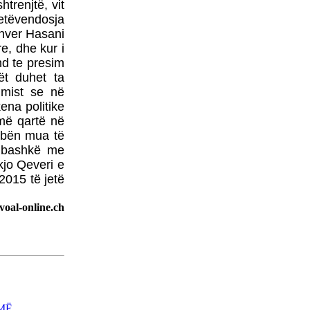
TABLO NGA HELIDON
trenjtë, vit
HALITI
etëvendosja
 Enver Hasani
TË RËNËT E
KUMANOVËSPoezi
e, dhe kur i
promemoriale nga
nd te presim
RRUSTEM GECI
lët duhet ta
imist se në
PRESIDENTI PUTIN
PRET SEKRETARIN
ena politike
KERRY NË SOÇI
 më qartë në
ë bën mua të
MBYLLET AEROPORTI I
PRISHTINËS -
e bashkë me
MENJËHERË PAS
kjo Qeveri e
AKSIDENTIMIT TË
2015 të jetë
HELIKOPTERIT TË
EULEX-it
oal-online.ch
ZËRI I AMERIKËS -
MBIZOTËROJNË
PAQARTËSITË NË
MAQEDONI
MË