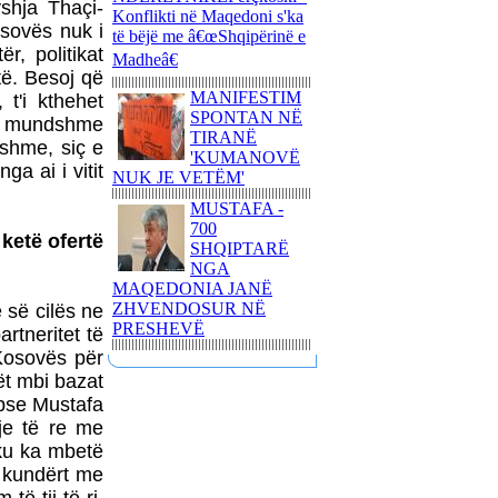
shja Thaçi-
Konflikti në Maqedoni s'ka
MAQEDONAS
osovës nuk i
të bëjë me â€œShqipërinë e
NATO-ja DHE BE-ja JANË
r, politikat
Madheâ€
BASHKËFAJTORE PËR
të. Besoj që
SITUATËN NË
MANIFESTIM
 t'i kthehet
MAQEDONINga
SPONTAN NË
ë e mundshme
AUGUSTIN PALOKAJ
TIRANË
dshme, siç e
'KUMANOVË
ERDOGAN NË TIRANË -
ga ai i vitit
NUK JE VETËM'
TAKOHET ME NISHANIN
MUSTAFA -
700
ketë ofertë
SHQIPTARË
NGA
MAQEDONIA JANË
PROTESTA SOT NË
ZHVENDOSUR NË
 së cilës ne
SHKUP - TË DORËHIQET
PRESHEVË
QEVERIA NË TËRËSI
rtneritet të
Kosovës për
PYETJA E VOGËLUSHES
jët mbi bazat
ZAMIRA JASHARI NGA
KUMANOVA - NËNË, A
epse Mustafa
VRASIN FËMIJË?
je të re me
 ku ka mbetë
LIBRI ME POEZI TË
 kundërt me
ZGJEDHURA I POETIT
FASLLI HALITI,