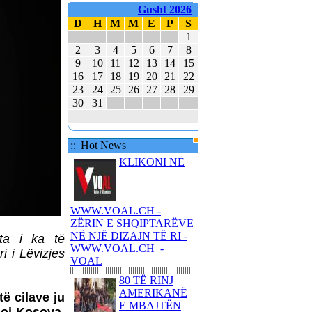
E MBAJTËN PARA
Gusht 2026
KUVENDIT KONCERTIN
D
H
M
M
E
P
S
ME KËNGË PATRIOTIKE
1
SHQIPTARE
2
3
4
5
6
7
8
KËNGËTARJA
9
10
11
12
13
14
15
BRITANIKE E SHTYN
16
17
18
19
20
21
22
UDHËTIMIN NË
23
24
25
26
27
28
29
HAPËSIRË
30
31
JUVENTUS DHE
BARCELONA NË
FINALEN EVROPIANE
::| Hot News
KLIKONI NË
POLAKËT PO
PËRGATITEN PËR LUFTË
REPUBLIKA E KOSOVËS
DHE REPUBLIKA E
WWW.VOAL.CH -
SHQIPËRISË - BASHKË
ZËRIN E SHQIPTARËVE
NË KANË
NË NJË DIZAJN TË RI -
ta i ka të
WWW.VOAL.CH -
i i Lëvizjes
VOAL
80 TË RINJ
AMERIKANË
të cilave ju
E MBAJTËN
80 AMERIKANË