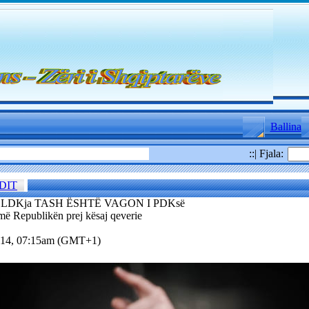
Ballina
::| Fjala:
DIT
 LDKja TASH ËSHTË VAGON I PDKsë
jmë Republikën prej kësaj qeverie
2014, 07:15am (GMT+1)