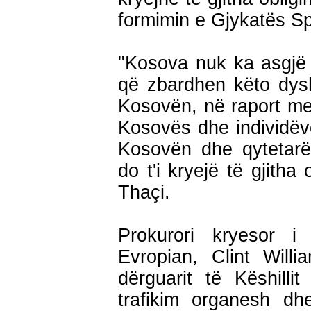
formimin e Gjykatës Sp
"Kosova nuk ka asgjë 
që zbardhen këto dys
Kosovën, në raport me 
Kosovës dhe individëv
Kosovën dhe qytetarë
do t'i kryejë të gjitha
Thaçi.
Prokurori kryesor i
Evropian, Clint Will
dërguarit të Këshill
trafikim organesh dh