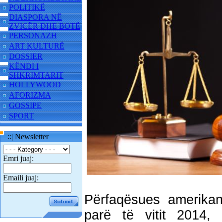
POLITIKË
DIASPORA NË
ZVICËR DHE BOTË
PERSONAZH
ART KULTURË
DOSSIER
KËNDI I
SHKRIMTARIT
HOLLYWOOD
AFORIZMA
GOSSIPE
SPORT
::| Newsletter
Emri juaj:
Emaili juaj:
Përfaqësues amerika
parë të vitit 2014,