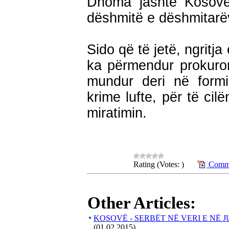
Dhoma jashtë Kosovë
dëshmitë e dëshmitarëv
Sido që të jetë, ngritja
ka përmendur prokuror
mundur deri në formi
krime lufte, për të ci
miratimin.
Rating (Votes: )
Comme
Other Articles:
KOSOVË - SERBËT NË VERI E NË 
(01.02.2015)