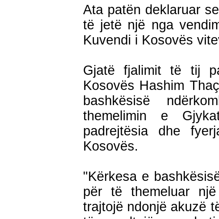
Ata patën deklaruar se 
të jetë një nga vendi
Kuvendi i Kosovës vitev
Gjatë fjalimit të tij p
Kosovës Hashim Thaçi
bashkësisë ndërko
themelimin e Gjyka
padrejtësia dhe fy
Kosovës.
"Kërkesa e bashkësis
për të themeluar një
trajtojë ndonjë akuzë 