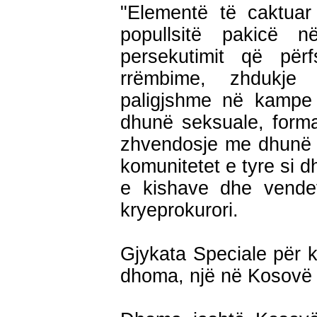
"Elementë të caktuar
popullsitë pakicë 
persekutimit që përf
rrëmbime, zhdukje
paligjshme në kampe
dhunë seksuale, forma t
zhvendosje me dhunë t
komunitetet e tyre si 
e kishave dhe vendev
kryeprokurori.
Gjykata Speciale për kr
dhoma, një në Kosovë 