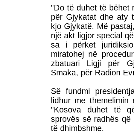
"Do të duhet të bëhet n
për Gjykatat dhe aty 
kjo Gjykatë. Më pastaj
një akt ligjor special q
sa i përket juridiks
miratohej në procedur
zbatuari Ligji për G
Smaka, për Radion Evr
Së fundmi presidentj
lidhur me themelimin
"Kosova duhet të që
sprovës së radhës që 
të dhimbshme.