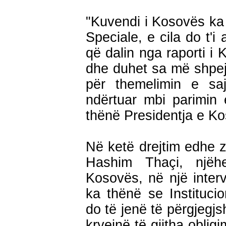
"Kuvendi i Kosovës ka 
Speciale, e cila do t'i
që dalin nga raporti i K
dhe duhet sa më shpej
për themelimin e sa
ndërtuar mbi parimin e
thënë Presidentja e K
Në ketë drejtim edhe 
Hashim Thaçi, njëh
Kosovës, në një inter
ka thënë se Instituc
do të jenë të përgjegj
kryejnë të gjitha oblig