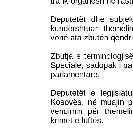
trafik organesh në rast
Deputetët dhe subjekte
kundërshtuar themeli
vonë ata zbutën qëndri
Zbutja e terminologjis
Speciale, sadopak i pat
parlamentare.
Deputetët e legjislat
Kosovës, në muajin pri
vendimin për themeli
krimet e luftës.