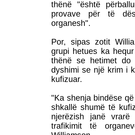
thënë "është përball
provave për të dës
organesh".
Por, sipas zotit Wil
grupi hetues ka hequr
thënë se hetimet do 
dyshimi se një krim i k
kufizuar.
"Ka shenja bindëse që 
shkallë shumë të kufi
njerëzish janë vrarë
trafikimit të organ