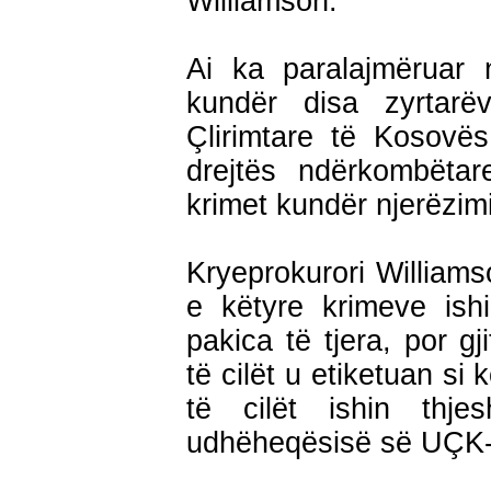
Williamson.
Ai ka paralajmëruar 
kundër disa zyrtarë
Çlirimtare të Kosovë
drejtës ndërkombëtar
krimet kundër njerëzimi
Kryeprokurori Williams
e këtyre krimeve ish
pakica të tjera, por g
të cilët u etiketuan si
të cilët ishin thjes
udhëheqësisë së UÇK-