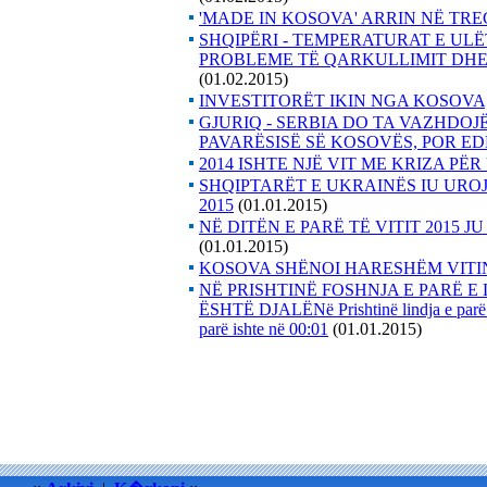
'MADE IN KOSOVA' ARRIN NË TR
SHQIPËRI - TEMPERATURAT E UL
PROBLEME TË QARKULLIMIT DHE
(01.02.2015)
INVESTITORËT IKIN NGA KOSOVA
GJURIQ - SERBIA DO TA VAZHDOJ
PAVARËSISË SË KOSOVËS, POR E
2014 ISHTE NJË VIT ME KRIZA PË
SHQIPTARËT E UKRAINËS IU URO
2015
(01.01.2015)
NË DITËN E PARË TË VITIT 2015 
(01.01.2015)
KOSOVA SHËNOI HARESHËM VITIN 
NË PRISHTINË FOSHNJA E PARË E 
ËSHTË DJALËNë Prishtinë lindja e parë ish
parë ishte në 00:01
(01.01.2015)