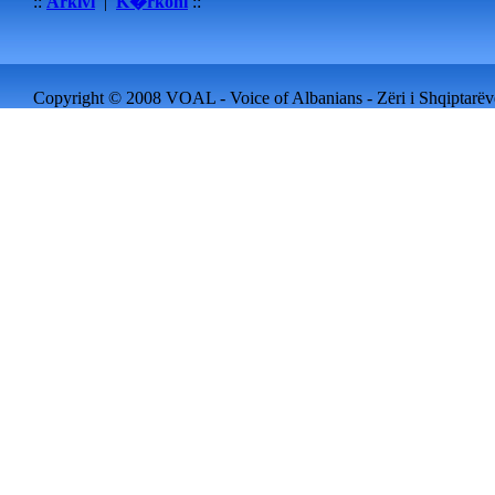
::
Arkivi
|
K�rkoni
::
Copyright © 2008 VOAL - Voice of Albanians - Zëri i Shqiptarëve 