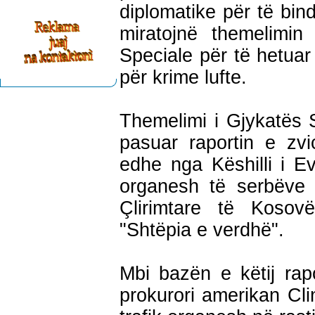
diplomatike për të bin
miratojnë themelimin
Speciale për të hetuar
për krime lufte.
Themelimi i Gjykatës S
pasuar raportin e zvi
edhe nga Këshilli i E
organesh të serbëve 
Çlirimtare të Kosov
"Shtëpia e verdhë".
Mbi bazën e këtij rapo
prokurori amerikan Cl