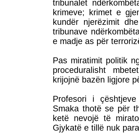
tribunalet ndërkombëta
krimeve; krimet e gjen
kundër njerëzimit dh
tribunave ndërkombëta
e madje as për terroriz
Pas miratimit politik n
proceduralisht mbete
krijojnë bazën ligjore 
Profesori i çështjeve
Smaka thotë se për t
ketë nevojë të mirato
Gjykatë e tillë nuk para