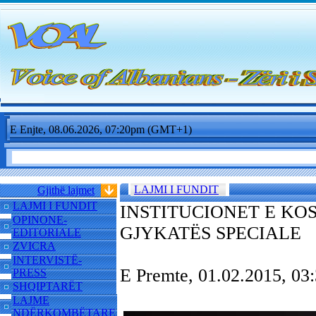
E Enjte, 08.06.2026, 07:20pm (GMT+1)
LAJMI I FUNDIT
Gjithë lajmet
LAJMI I FUNDIT
INSTITUCIONET E KO
OPINONE-
GJYKATËS SPECIALE
EDITORIALE
ZVICRA
INTERVISTË-
E Premte, 01.02.2015, 0
PRESS
SHQIPTARËT
LAJME
NDËRKOMBËTARE