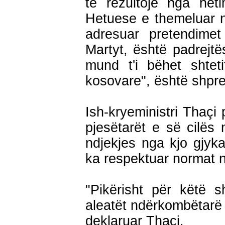
të rezultojë nga het
Hetuese e themeluar n
adresuar pretendime
Martyt, është padrejt
mund t'i bëhet shtet
kosovare", është shpre
Ish-kryeministri Thaçi
pjesëtarët e së cilës 
ndjekjes nga kjo gjyka
ka respektuar normat 
"Pikërisht për këtë
aleatët ndërkombëtarë d
deklaruar Thaçi.