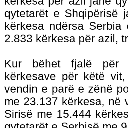
kërkesa për azil janë qy
qytetarët e Shqipërisë 
kërkesa ndërsa Serbia 
2.833 kërkesa për azil, 
Kur bëhet fjalë për 
kërkesave për këtë vit,
vendin e parë e zënë po
me 23.137 kërkesa, në v
Sirisë me 15.444 kërkes
qytetarët e Serbisë me 