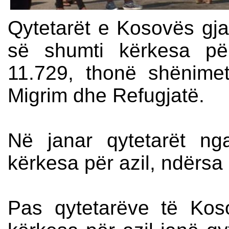
Qytetarët e Kosovës gj
së shumti kërkesa për
11.729, thonë shënime
Migrim dhe Refugjatë.
Në janar qytetarët n
kërkesa për azil, ndërsa
Pas qytetarëve të Ko