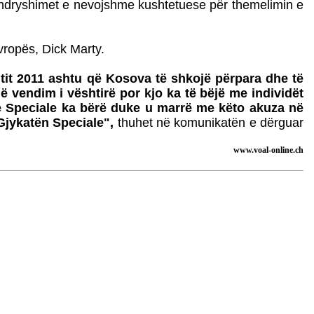
 ndryshimet e nevojshme kushtetuese për themelimin e
Evropës, Dick Marty.
itit 2011 ashtu që Kosova të shkojë përpara dhe të
ë vendim i vështirë por kjo ka të bëjë me individët
e Speciale ka bërë duke u marrë me këto akuza në
Gjykatën Speciale",
thuhet në komunikatën e dërguar
www.voal-online.ch