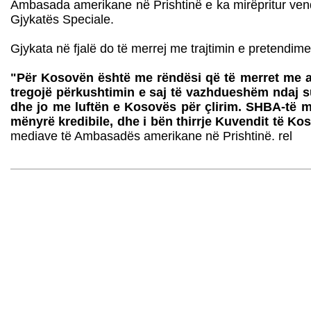
Ambasada amerikane në Prishtinë e ka mirëpritur ven
Gjykatës Speciale.
Gjykata në fjalë do të merrej me trajtimin e pretendime
"Për Kosovën është me rëndësi që të merret me aku
tregojë përkushtimin e saj të vazhdueshëm ndaj sun
dhe jo me luftën e Kosovës për çlirim. SHBA-të 
mënyrë kredibile, dhe i bën thirrje Kuvendit të K
mediave të Ambasadës amerikane në Prishtinë. rel