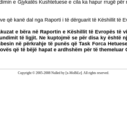
dimin e Gjykatës Kushtetuese e cila ka hapur rrugë për
ve që kanë dal nga Raporti i të dërguarit të Këshillit të 
zat e bëra në Raportin e Këshillit të Evropës të v
dimit të ligjit. Ne kuptojmë se për disa ky është nj
mbesin në përkrahje të punës që Task Forca Hetues
osovës që të bëjë hapat e ardhshëm për të themeluar 
Copyright © 2005-2008 Nulled by [x-MoBiLe]. All rights reserved.