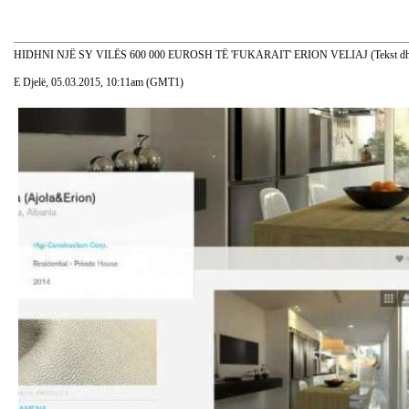
HIDHNI NJË SY VILËS 600 000 EUROSH TË 'FUKARAIT' ERION VELIAJ (Tekst dhe 
E Djelë, 05.03.2015, 10:11am (GMT1)