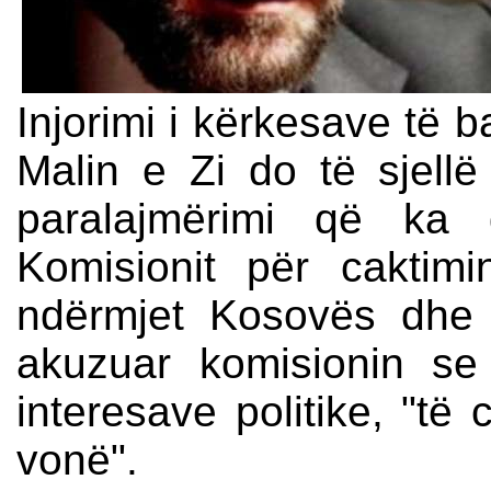
Injorimi i kërkesave të 
Malin e Zi do të sjell
paralajmërimi që ka 
Komisionit për caktimi
ndërmjet Kosovës dhe M
akuzuar komisionin s
interesave politike, "të
vonë".