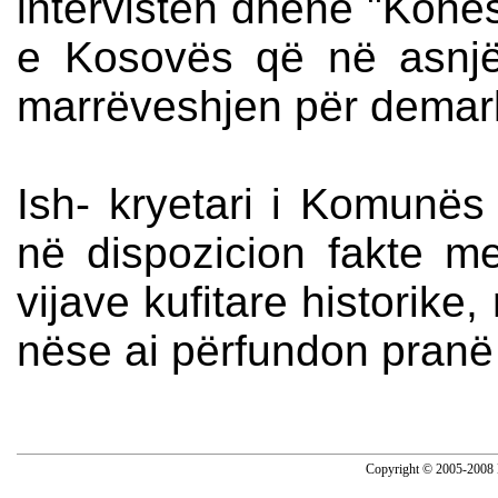
intervistën dhënë "Kohës
e Kosovës që në asnjë
marrëveshjen për demark
Ish- kryetari i Komunë
në dispozicion fakte me
vijave kufitare historike, 
nëse ai përfundon pranë 
Copyright © 2005-2008 N