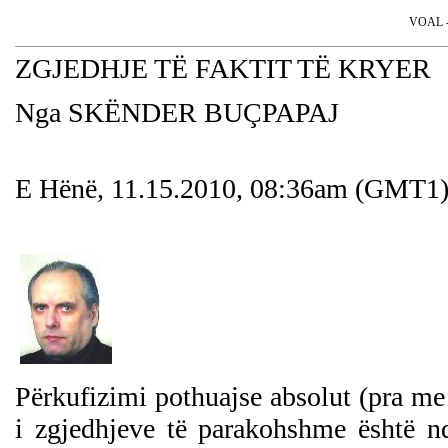
VOAL - 
ZGJEDHJE TË FAKTIT TË KRYER
Nga SKËNDER BU
ÇPAPAJ
E Hënë, 11.15.2010, 08:36am (GMT1
Përkufizimi pothuajse absolut (pra me p
i zgjedhjeve të parakohshme është n