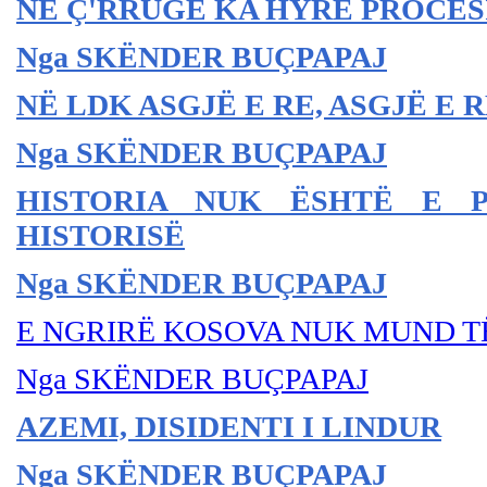
NË
Ç'RRUGË KA HYRË PROCESI
Nga SKËNDER BU
ÇPAPAJ
NË LDK ASGJË E RE, ASGJË E 
Nga SKËNDER BU
ÇPAPAJ
HISTORIA NUK ËSHTË E P
HISTORISË
Nga SKËNDER BU
ÇPAPAJ
E NGRIRË KOSOVA NUK MUND TË
Nga SKËNDER BU
ÇPAPAJ
AZEMI, DISIDENTI I LINDUR
Nga SKËNDER BU
ÇPAPAJ