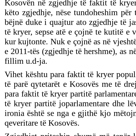
Kosovën në zgjedhje të faktit të krye
këto zgjedhje, nëse tundoheshim për të
bëjnë duke i quajtur ato zgjedhje të 
të kryer, sepse atë e çojnë te kutitë e
kur kujtonte. Nuk e çojnë as në vjeshtë
e 2011-tës (zgjedhje të hershme), as në
fillim u.d-ja.
Vihet kështu para faktit të kryer popu
të parë qytetarët e Kosovës me të drej
para faktit të kryer partitë parlamentar
të kryer partitë joparlamentare dhe lë
ironia është se nga e gjithë kjo mëtoj
qeveritare të Kosovës.