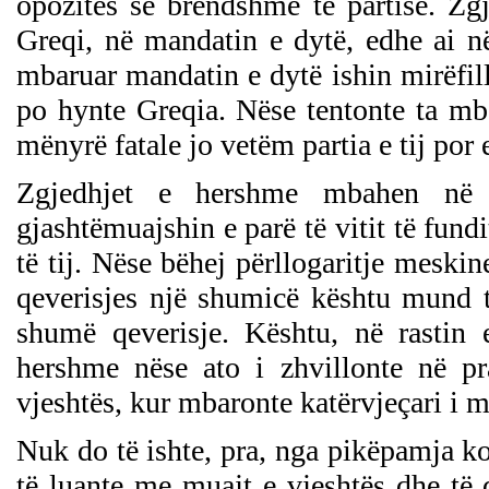
opozitës së brendshme të partisë. Zg
Greqi, në mandatin e dytë, edhe ai në
mbaruar mandatin e dytë ishin mirëfill
po hynte Greqia. Nëse tentonte ta mb
mënyrë fatale jo vetëm partia e tij por 
Zgjedhjet e hershme mbahen në 
gjashtëmuajshin e parë të vitit të fund
të tij. Nëse bëhej përllogaritje meski
qeverisjes një shumicë kështu mund t
shumë qeverisje. Kështu, në rastin 
hershme nëse ato i zhvillonte në pr
vjeshtës, kur mbaronte katërvjeçari i m
Nuk do të ishte, pra, nga pikëpamja 
të luante me muajt e vjeshtës dhe të 