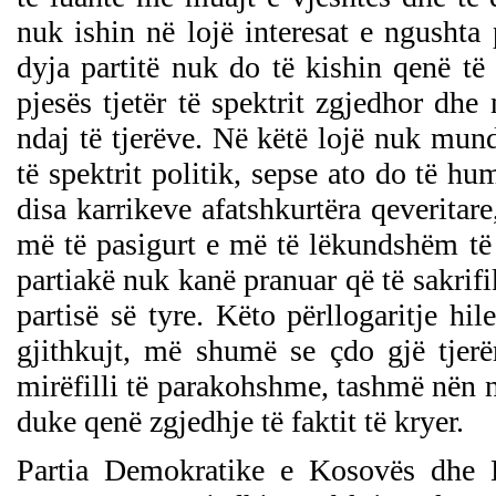
nuk ishin në lojë interesat e ngushta 
dyja partitë nuk do të kishin qenë të
pjesës tjetër të spektrit zgjedhor dhe
ndaj të tjerëve. Në këtë lojë nuk mund
të spektrit politik, sepse ato do të h
disa karrikeve afatshkurtëra qeveritare
më të pasigurt e më të lëkundshëm të
partiakë nuk kanë pranuar që të sakrifik
partisë së tyre. Këto përllogaritje hil
gjithkujt, më shumë se çdo gjë tjerë
mirëfilli të parakohshme, tashmë nën 
duke qenë zgjedhje të faktit të kryer.
Partia Demokratike e Kosovës dhe 