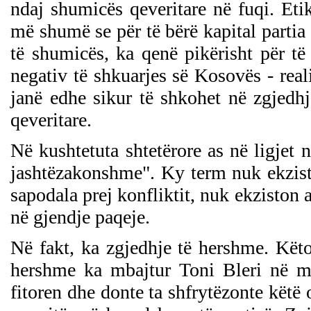
ndaj shumicës qeveritare në fuqi. Eti
më shumë se për të bërë kapital partia
të shumicës, ka qenë pikërisht për t
negativ të shkuarjes së Kosovës - real
janë edhe sikur të shkohet në zgjedhj
qeveritare.
Në kushtetuta shtetërore as në ligjet
jashtëzakonshme". Ky term nuk ekzist
sapodala prej konfliktit, nuk ekziston a
në gjendje paqeje.
Në fakt, ka zgjedhje të hershme. Kët
hershme ka mbajtur Toni Bleri në man
fitoren dhe donte ta shfrytëzonte këtë