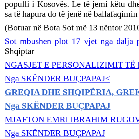
populli i Kosovës. Le të jemi këtu dh
sa të hapura do të jenë në ballafaqimin
(Botuar në Bota Sot më 13 nëntor 201
Sot mbushen plot 17 vjet nga dalja p
Shqiptar
NGASJET E PERSONALIZIMIT TË 
Nga SKËNDER BU
ÇPAPAJ
<
GREQIA DHE SHQIPËRIA, GRE
Nga SKËNDER BU
ÇPAPAJ
MJAFTON EMRI IBRAHIM RUGO
Nga SKËNDER BU
ÇPAPAJ