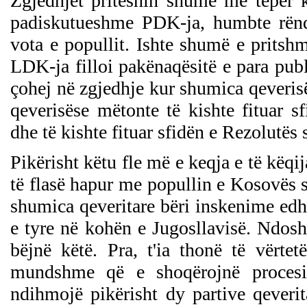
Zgjedhjet priteshin shumë më tepër k
padiskutueshme PDK-ja, humbte rënd
vota e popullit. Ishte shumë e prits
LDK-ja filloi pakënaqësitë e para pub
çohej në zgjedhje kur shumica qeverisë
qeverisëse mëtonte të kishte fituar 
dhe të kishte fituar sfidën e Rezolutë
Pikërisht këtu fle më e keqja e të këq
të flasë hapur me popullin e Kosovës se
shumica qeveritare bëri inskenime edh
e tyre në kohën e Jugosllavisë. Ndosh
bëjnë këtë. Pra, t'ia thonë të vërte
mundshme që e shoqërojnë procesin
ndihmojë pikërisht dy partive qever