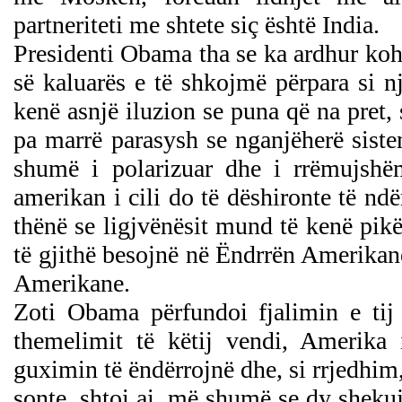
partneriteti me shtete siç është India.
Presidenti Obama tha se ka ardhur koha
së kaluarës e të shkojmë përpara si 
kenë asnjë iluzion se puna që na pret, s
pa marrë parasysh se nganjëherë sist
shumë i polarizuar dhe i rrëmujshëm
amerikan i cili do të dëshironte të nd
thënë se ligjvënësit mund të kenë pik
të gjithë besojnë në Ëndrrën Amerikane
Amerikane.
Zoti Obama përfundoi fjalimin e tij
themelimit të këtij vendi, Amerika 
guximin të ëndërrojnë dhe, si rrjedhim
sonte, shtoi ai, më shumë se dy sheku