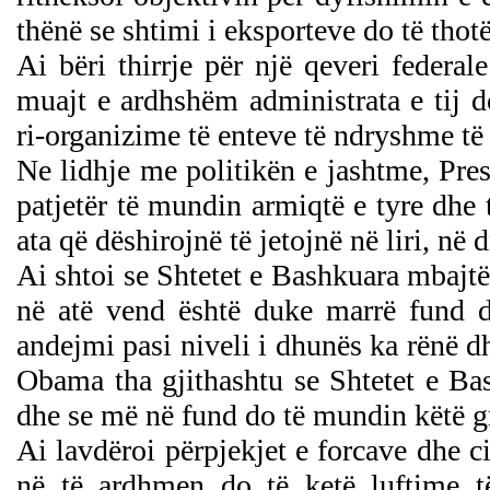
thënë se shtimi i eksporteve do të tho
Ai bëri thirrje për një qeveri federa
muajt e ardhshëm administrata e tij 
ri-organizime të enteve të ndryshme të 
Ne lidhje me politikën e jashtme, Pre
patjetër të mundin armiqtë e tyre dhe
ata që dëshirojnë të jetojnë në liri, në 
Ai shtoi se Shtetet e Bashkuara mbajtë
në atë vend është duke marrë fund d
andejmi pasi niveli i dhunës ka rënë d
Obama tha gjithashtu se Shtetet e Ba
dhe se më në fund do të mundin këtë gr
Ai lavdëroi përpjekjet e forcave dhe 
në të ardhmen do të ketë luftime të