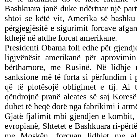
Bashkuara janë duke ndërtuar një par
shtoi se këtë vit, Amerika së bashku 
përgjegjësitë e sigurimit forcave afgane
kthejë në atdhe forcat amerikane.
Presidenti Obama foli edhe për gjendj
ligjvënësit amerikanë për aprovimin
bërthamore, me Rusinë. Në lidhje m
sanksione më të forta si përfundim i 
që të plotësojë obligimet e tij. Ai 
qëndrojnë pranë aleates së saj Kores
duhet të heqë dorë nga fabrikimi i ar
Gjatë fjalimit mbi gjendjen e kombit,
evropianë, Shtetet e Bashkuara ri-për
me Moskën, forcuan lidhjet me ale