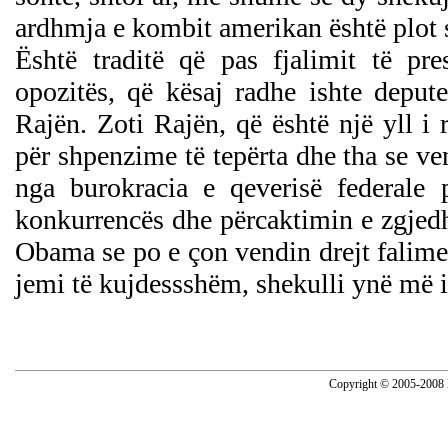
ardhmja e kombit amerikan është plot s
Është traditë që pas fjalimit të pres
opozitës, që kësaj radhe ishte deput
Rajën. Zoti Rajën, që është një yll i 
për shpenzime të tepërta dhe tha se vend
nga burokracia e qeverisë federale 
konkurrencës dhe përcaktimin e zgjed
Obama se po e çon vendin drejt falimen
jemi të kujdessshëm, shekulli ynë më i 
Copyright © 2005-2008 N