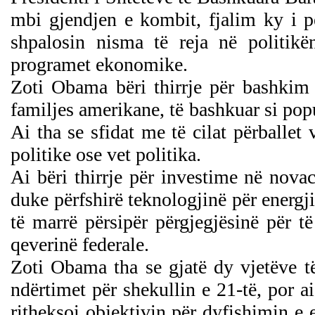
mbi gjendjen e kombit, fjalim ky i pë
shpalosin nisma të reja në politi
programet ekonomike.
Zoti Obama bëri thirrje për bashkim 
familjes amerikane, të bashkuar si pop
Ai tha se sfidat me të cilat përballet
politike ose vet politika.
Ai bëri thirrje për investime në nova
duke përfshirë teknologjinë për energji
të marrë përsipër përgjegjësinë për t
qeverinë federale.
Zoti Obama tha se gjatë dy vjetëve të
ndërtimet për shekullin e 21-të, por a
ritheksoi objektivin për dyfishimin e