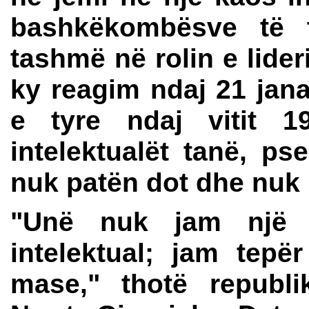
bashkëkombësve të t
tashmë në rolin e lideri
ky reagim ndaj 21 jana
e tyre ndaj vitit 1
intelektualët tanë, pse
nuk patën dot dhe nuk k
"Unë nuk jam një l
intelektual; jam tepë
mase," thotë republ