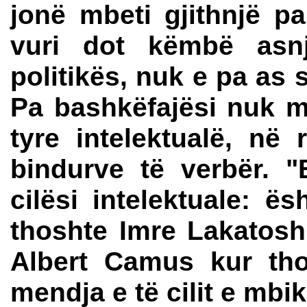
jonë mbeti gjithnjë pa
vuri dot këmbë asn
politikës, nuk e pa as 
Pa bashkëfajësi nuk m
tyre intelektualë, në 
bindurve të verbër. 
cilësi intelektuale: ës
thoshte Imre Lakatosh
Albert Camus kur tho
mendja e të cilit e mbik