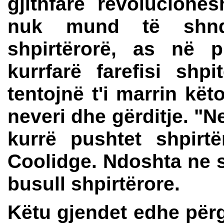
gjithfarë revolucione
nuk mund të shnd
shpirtërorë, as në p
kurrfarë farefisi shp
tentojnë t'i marrin kët
neveri dhe gërditje. "
kurrë pushtet shpirtë
Coolidge. Ndoshta ne s
busull shpirtërore.
Këtu gjendet edhe përgj