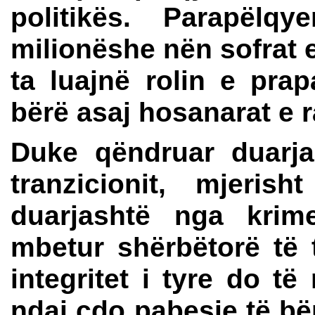
politikës. Parapëlq
milionëshe nën sofrat 
ta luajnë rolin e prap
bërë asaj hosanarat e 
Duke qëndruar duarja
tranzicionit, mjeri
duarjashtë nga krime
mbetur shërbëtorë të t
integritet i tyre do të
ndaj çdo pabesie të bë