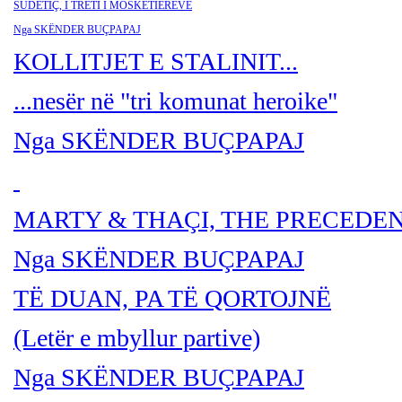
SUDETIÇ, I TRETI I MOSKETIERËVE
Nga SKËNDER BUÇPAPAJ
KOLLITJET E STALINIT...
...nesër në "tri komunat heroike"
Nga SKËNDER BU
ÇPAPAJ
MARTY & THA
ÇI, THE PRECEDE
Nga SKËNDER BU
ÇPAPAJ
TË DUAN, PA TË QORTOJNË
(Letër e mbyllur partive)
Nga SKËNDER BU
ÇPAPAJ