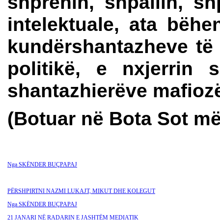
shprehin, shpallin, s
intelektuale, ata bëh
kundërshantazheve të p
politikë, e nxjerrin 
shantazhierëve mafioz
(Botuar në Bota Sot më
Nga SKËNDER BU
ÇPAPAJ
PËRSHPIRTNI NAZMI LUKAJT, MIKUT DHE KOLEGUT
Nga SKËNDER BU
ÇPAPAJ
21 JANARI NË RADARIN E JASHTËM MEDIATIK