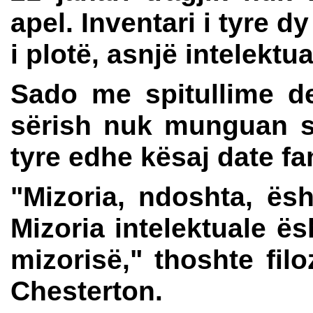
apel. Inventari i tyre 
i plotë, asnjë intelekt
Sado me spitullime den
sërish nuk munguan s
tyre edhe kësaj date f
"Mizoria, ndoshta, ësh
Mizoria intelektuale ësh
mizorisë," thoshte filo
Chesterton.