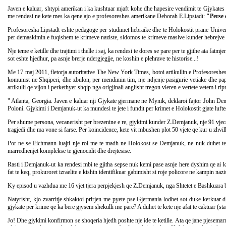
Javen e kaluar, shtypi amerikan i ka kushtuar mjaft kohe dhe hapesire vendimit te Gjykate
me rendesi ne kete mes ka qene ajo e profesoreshes amerikane Deborah E.Lipstadt:
"Perse 
Profesoresha Lipstadt eshte pedagoge per studimet hebraike dhe te Holokostit prane Univers
per demaskimin e fuqishem te krimeve naziste, sidomos te krimeve masive kunder hebrejve gja
Nje teme e ketille dhe trajtimi i thelle i saj, ka rendesi te dores se pare per te gjithe ata fa
sot eshte hjedhur, pa asnje brerje ndergjegjje, ne koshin e plehrave te historise...!
Me 17 maj 2011, fletorja autoritative The New York Times, botoi artikullin e Profesoreshes 
komunist ne Shqiperi, dhe zbulon, per mendimin tim, nje ndjenje pasigurie vetiake dhe paperg
artikulli qe vijon i perkethyer shqip nga origjinali anglisht tregon vleren e vertete vetem i ripr
" Atlanta, Georgia. Javen e kaluar nji Gjykate gjermane ne Mynik, deklaroi fajtor John Dem
Poloni. Gjykimi i Demjanuk-ut ka mundesi te jete i fundit per krimet e Holokostit gjate luft
Per shume persona, vecanerisht per brezenine e re, gjykimi kunder Z.Demjanuk, nje 91 vjecari
tragjedi dhe ma vone si farse. Per koincidence, kete vit mbushen plot 50 vjete qe kur u zhvil
Por ne se Eichmann luajti nje rol me te madh ne Holokost se Demjanuk, ne nuk duhet te 
marredhenjet komplekse te gjenocidit dhe drejtesise.
Rasti i Demjanuk-ut ka rendesi mbi te gjitha sepse nuk kemi pase asnje here dyshim qe ai k
fat te keq, prokuroret izraelite e kishin identifikuar gabimisht si roje policore ne kampin na
Ky episod u vazhdua me 16 vjet tjera perpjekjesh qe Z.Demjanuk, nga Shtetet e Bashkuara be
Natyrisht, kjo zvarritje shkaktoi prirjen me pyete pse Gjermania lodhet sot duke kerkuar 
gjykate per krime qe ka bere gjysem shekulli me pare? A duhet te kete nje afat te caktuar (statu
Jo! Dhe gjykimi konfirmon se shoqeria hjedh poshte nje ide te ketille. Ata qe jane pjesema