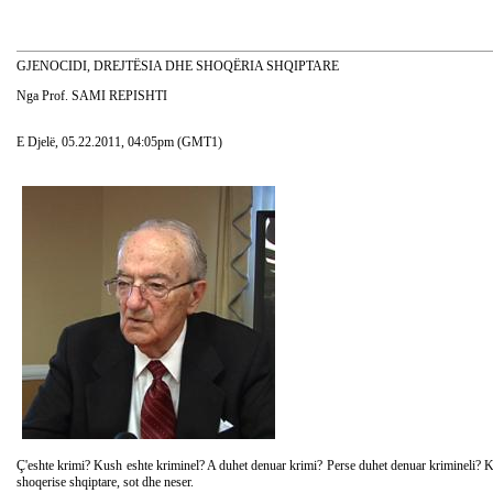
GJENOCIDI, DREJTËSIA DHE SHOQËRIA SHQIPTARE
Nga Prof. SAMI REPISHTI
E Djelë, 05.22.2011, 04:05pm (GMT1)
Ç'eshte krimi? Kush eshte kriminel? A duhet denuar krimi? Perse duhet denuar krimineli? Keto p
shoqerise shqiptare, sot dhe neser.