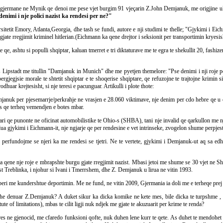
s gjermane ne Mynik qe denoi me pese vjet burgim 91 vjeçarin Z.John Demjanuk, me origjine ukr
denimi i nje polici nazist ka rendesi per ne?"
itetit Emory, Atlanta,Georgia, dhe tash se fundi, autore e nji studimi te thelle; "Gjykimi i Ei
te rregjimit kriminel hitlerian.(Eichmann ka qene drejtor i seksionit per transportimin kryesish
tmjere qe, ashtu si populli shqiptar, kaluan tmerret e tri diktaturave me te egra te shekullit 20, 
Lipstadt me titullin "Damjanuk in Munich" dhe me pyetjen themelore: "Pse denimi i nji roje polic
jegjsie morale te shtetit shqiptar e te shoqerise shqiptare, qe refuzojne te trajtojne krimin s
odhuar krejtesisht, si nje teresi e pacunguar. Artikulli i plote thote:
januk per pjesemarrje/perkrahje ne vrasjen e 28.060 viktimave, nje denim per cdo hebre qe u cf
es qe terheq vemendjen e botes mbar.
 qe punonte ne oficinat automobilistike te Ohio-s (SHBA), tani nje invalid qe qarkullon me nji k
lua gjykimi i Eichmann-it, nje ngjarje qe per rendesine e vet intrinseke, zvogelon shume perpjes
perfundojme se njeri ka me rendesi se tjetri. Ne te vertete, gjykimi i Demjanuk-ut aq sa ed
a qene nje roje e mbrapshte burgu gjate rregjimit nazist. Mbasi jetoi me shume se 30 vjet ne S
zist Treblinka, i njohur si Ivani i Tmerrshem, dhe Z. Demjanuk u lirua ne vitin 1993.
ri me kundershtue deportimin. Me ne fund, ne vitin 2009, Gjermania ia doli me e terheqe prej 
dhe denuar Z.Demjanuk? A duket sikur ka dicka komike ne kete mes, bile dicka te turpshme , me
te of limitations), mbas te cilit ligji nuk ndjek me gjate te akuzuarit per krime te renda?
rres ne gjenocid, me cfaredo funksioni qofte, nuk duhen lene kurr te qete. As duhet te mendoh