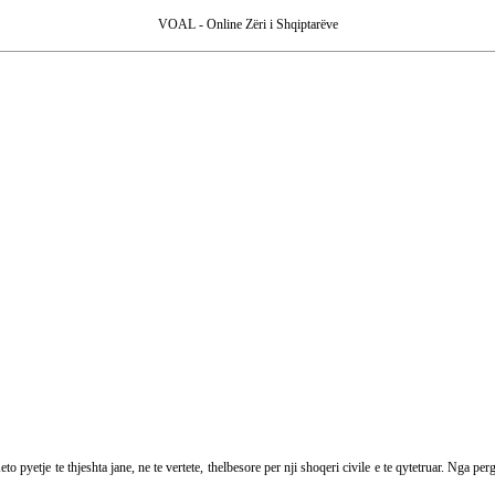
VOAL - Online Zëri i Shqiptarëve
yetje te thjeshta jane, ne te vertete, thelbesore per nji shoqeri civile e te qytetruar. Nga pergji