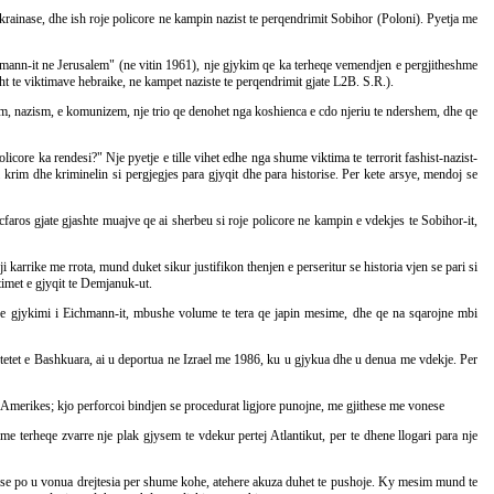
ainase, dhe ish roje policore ne kampin nazist te perqendrimit Sobihor (Poloni). Pyetja me
chmann-it ne Jerusalem" (ne vitin 1961), nje gjykim qe ka terheqe vemendjen e pergjitheshme
t te viktimave hebraike, ne kampet naziste te perqendrimit gjate L2B. S.R.).
fashizem, nazism, e komunizem, nje trio qe denohet nga koshienca e cdo njeriu te ndershem, dhe qe
ore ka rendesi?" Nje pyetje e tille vihet edhe nga shume viktima te terrorit fashist-nazist-
i krim dhe kriminelin si pergjegjes para gjyqit dhe para historise. Per kete arsye, mendoj se
aros gjate gjashte muajve qe ai sherbeu si roje policore ne kampin e vdekjes te Sobihor-it,
arrike me rrota, mund duket sikur justifikon thenjen e perseritur se historia vjen se pari si
timet e gjyqit te Demjanuk-ut.
he gjykimi i Eichmann-it, mbushe volume te tera qe japin mesime, dhe qe na sqarojne mbi
htetet e Bashkuara, ai u deportua ne Izrael me 1986, ku u gjykua dhe u denua me vdekje. Per
Amerikes; kjo perforcoi bindjen se procedurat ligjore punojne, me gjithese me vonese
 terheqe zvarre nje plak gjysem te vdekur pertej Atlantikut, per te dhene llogari para nje
et se po u vonua drejtesia per shume kohe, atehere akuza duhet te pushoje. Ky mesim mund te