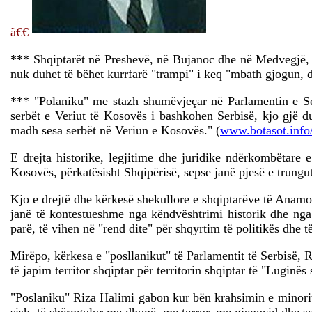
ã€€
*** Shqiptarët në Preshevë, në Bujanoc dhe në Medvegjë, ja
nuk duhet të bëhet kurrfarë "trampi" i keq "mbath gjogun, 
*** "Polaniku" me stazh shumëvjeçar në Parlamentin e Ser
serbët e Veriut të Kosovës i bashkohen Serbisë, kjo gjë 
madh sesa serbët në Veriun e Kosovës." (
www.botasot.info
E drejta historike, legjitime dhe juridike ndërkombëtare
Kosovës, përkatësisht Shqipërisë, sepse janë pjesë e trungut
Kjo e drejtë dhe kërkesë shekullore e shqiptarëve të Anamor
janë të kontestueshme nga këndvështrimi historik dhe nga 
parë, të vihen në "rend dite" për shqyrtim të politikës dhe t
Mirëpo, kërkesa e "posllanikut" të Parlamentit të Serbisë,
të japim territor shqiptar për territorin shqiptar të "Luginës
"Poslaniku" Riza Halimi gabon kur bën krahsimin e minori