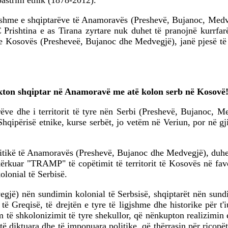
pastrim etnik (1878-2012).
gjshme e shqiptarëve të Anamoravës (Preshevë, Bujanoc, Medvegj
rishtina e as Tirana zyrtare nuk duhet të pranojnë kurrfarë s
 Kosovës (Presheveë, Bujanoc dhe Medvegjë), janë pjesë të tërë
kton shqiptar në Anamoravë me atë kolon serb në Kosovë
rëve dhe i territorit të tyre nën Serbi (Preshevë, Bujanoc, 
Shqipërisë etnike, kurse serbët, jo vetëm në Veriun, por në gj
politikë të Anamoravës (Preshevë, Bujanoc dhe Medvegjë), duhet
rkuar "TRAMP" të copëtimit të territorit të Kosovës në favor
lonial të Serbisë.
gjë) nën sundimin kolonial të Serbsisë, shqiptarët nën sund
të Greqisë, të drejtën e tyre të ligjshme dhe historike për t'
ë shkolonizimit të tyre shekullor, që nënkupton realizimin e së
ë diktuara dhe të imponuara politike, që thërrasin për ricopët