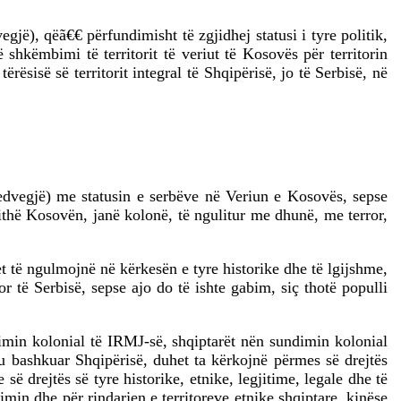
ë), qëã€€ përfundimisht të zgjidhej statusi i tyre politik,
hkëmbimi të territorit të veriut të Kosovës për territorin
sisë së territorit integral të Shqipërisë, jo të Serbisë, në
!
Medvegjë) me statusin e serbëve në Veriun e Kosovës, sepse
ithë Kosovën, janë kolonë, të ngulitur me dhunë, me terror,
 të ngulmojnë në kërkesën e tyre historike dhe të lgijshme,
 të Serbisë, sepse ajo do të ishte gabim, siç thotë populli
imin kolonial të IRMJ-së, shqiptarët nën sundimin kolonial
iu bashkuar Shqipërisë, duhet ta kërkojnë përmes së drejtës
 drejtës së tyre historike, etnike, legjitime, legale dhe të
imin dhe për rindarjen e territoreve etnike shqiptare, kinëse