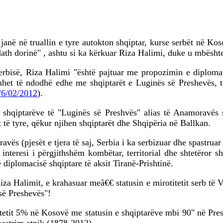
në në truallin e tyre autokton shqiptar, kurse serbët në Kosov
dath dorinë" , ashtu si ka kërkuar Riza Halimi, duke u mbësht
bisë, Riza Halimi "është pajtuar me propozimin e diplomat
duhet të ndodhë edhe me shqiptarët e Luginës së Preshevës
/6/02/2012
).
 e shqiptarëve të "Luginës së Preshvës" alias të Anamoravës
 të tyre, qëkur njihen shqiptarët dhe Shqipëria në Ballkan.
avës (pjesët e tjera të saj, Serbia i ka serbizuar dhe spastrua
interesi i përgjithshëm kombëtar, territorial dhe shtetëror 
ë diplomacisë shqiptare të aksit Tiranë-Prishtinë.
 Riza Halimit, e krahasuar meã€€ statusin e mirotitetit serb t
 së Preshevës"!
tetit 5% në Kosovë me statusin e shqiptarëve mbi 90" në Pre