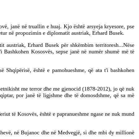
ë, janë në truallin e huaj. Kjo është arsyeja kryesore, pse
etur në propozimin e diplomatit austriak, Erhard Busek.
it austriak, Erhard Busek për shkëmbim territoresh...Nëse
, t'i Bashkohen Kososvës, sepse janë në numër shumë më të
 së Shqipërisë, është e pamohueshme, që ata t'i bashkohen
r etnikisht me terror dhe me gjenocid (1878-2012), jo që nuk
shqiptar, por janë të ligjshme dhe të domosdshme, që sa më
ë Veriut të Kosovës, është e papranueshme ngase ne nuk mund
shevë, në Bujanoc dhe në Medvegjë, si dhe mbi dy millionë