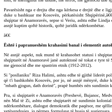
sish, të shërngulur me dhunë, me terror, me gjenocid dhe s
Pavarësisht nga e drejta dhe nga kërkesa e drejtë dhe e li
duke u bashkuar me Kosovën, përkatësisht Shqipërinë,ã€€ P
shqiptar të Anamoravës, sepse si Veriu, ashtu edhe Lindja e
asnjë kuptim qoftë historik, qoftë juridik ndërkombëtar.
ã€€
Është i papranueshëm krahasimi banal i elementit auto
Në asnjë aspekt, nuk mund të krahasohet statusi i shqipta
shqiptarët në Anamoravë janë autoktonë në tokat e tyre të 
me gjenocid dhe me spastrim etnik (1912-2012).
Si "posllaniku" Riza Halimi, ashtu edhe të gjithë liderët 
që t'i bashkohën Kosovës, por jo, në asnjë mënyrë, duke kë
"mbath gjogun, dath dorinë", prapë humbës nën sundimin ko
Pra, si shqiptarët e Anamoravës (Preshevë, Bujanoc, Medve
nën Mal të Zi, ashtu edhe shqiptarët në sundimin kolonial 
ndërkombëtare, dialogut demokratik dhe paqësor, me qëllim t
vetëvendosjes, jo përmes formulave të huaja të sugjeruara, t