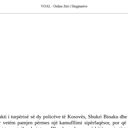
VOAL - Online Zëri i Shqiptarëve
kti i turpërisë së dy policëve të Kosovës, Shukri Binaku dhe
ruar vetëm pamjen përmes një kamufllimi sipërfaqësor, por q