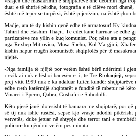
vrasjen dhe masakrimin e shqiptarëve dhe debimin nga trojet
duar e të shtrirë përdhe, fotografia e të cilëve mori dhenë
është më tepër se turpërsi, është çnjerëzim; na është çkomb
Madje, ata të dy kishin qenë edhe të armatosur! Ky kindnap
Tahirit dhe Hashim Thaçit. Të cilët kanë harruar se edhe gj
partizanëve me yllin e kuq komunist. Por, nëse ata u peng
nga Rexhep Mitrovica, Musa Shehu, Kol Margjini, Xhafer De
kishin hapur rrugën komunistët shqipfolës për të masakruar 
njejtë.
-Nga familja të njëjtë por vetëm është bërë ndërrimi i gjen
rrezik ai nuk e lëshoi banesën e ti, te Tre Rrokaqiejt, sep
prej vitit 1999 nuk e ka ndaluar luftën kundër shqiptarëve 
edhe rreth katërmijë shqiptarët e funditë të mbetur në këto
Vinarci i Epërm, Qabra, Gushafci e Suhodolli.
Këto pjesë janë plotesisht të banuara me shqiptarë, por që 
së tij nuk ishte rastësi, sepse kjo vrasje ndodhi pikërish
vetvetës, duke jetuar në shtypje dhe terror tani e trembë
policore ku qëndroi vetëm pes minuta!