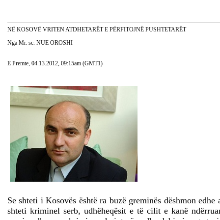
NË KOSOVË VRITEN ATDHETARËT E PËRFITOJNË PUSHTETARËT
Nga Mr. sc. NUE OROSHI
E Premte, 04.13.2012, 09:15am (GMT1)
Se shteti i Kosovës është ra buzë greminës dëshmon edhe a
shteti kriminel serb, udhëheqësit e të cilit e kanë ndër