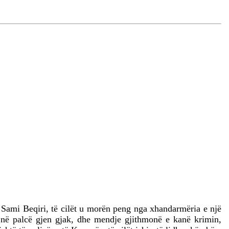
 Sami Beqiri, të cilët u morën peng nga xhandarmëria e një
ë në palcë gjen gjak, dhe mendje gjithmonë e kanë krimin,