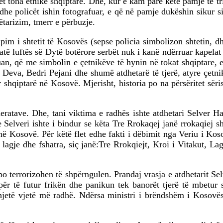
 tona etnike shqiptare. Dhe, kur e kam parë këtë pamje të tris
, dhe policët ishin fotografuar, e që në pamje dukëshin sikur 
ëtarizim, tmerr e përbuzje.
im i shtetit të Kosovës (sepse policia simbolizon shtetin, dhe
atë luftës së Dytë botërore serbët nuk i kanë ndërruar kapela
uan, që me simbolin e çetnikëve të hynin në tokat shqiptare, 
va, Bedri Pejani dhe shumë atdhetarë të tjerë, atyre çetni
shqiptarë në Kosovë. Mjerisht, historia po na përsëritet sëris
eratave. Dhe, tani viktima e radhës ishte atdhetari Selver Hara
se Selveri ishte i bindur se këta Tre Rrokaqej janë rrokaqiej 
në Kosovë. Për këtë flet edhe fakti i dëbimit nga Veriu i Koso
 lagje dhe fshatra, siç janë:Tre Rrokqiejt, Kroi i Vitakut, L
po terrorizohen të shpërngulen. Prandaj vrasja e atdhetarit Sel
t për të futur frikën dhe panikun tek banorët tjerë të mbetur 
dhjetë vjetë më radhë. Ndërsa ministri i brëndshëm i Kosovë