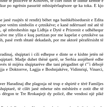
htë të policëve të Kosovës, të cilët ishin të lidhur këmbë e
sikur po ngrënin pasuritë mbisipërfaqësore qe ka toka. E kjo
 janë ruajtës të rendit) bëhet nga bashkëbiseduesit e Edita
t por vetëm simbolin e çetnikëve; e kanë ndërruarë më atë të
e, që mbroheshin nga Lidhja e Dytë e Prizrenit e udhëhequr
këve me yllin e kuq partizan por me kapelat e çetnikëve ua
h, pasë rreth shtatë dekadash, por me aktorë përafërsisht të
dinaj, shqiptari i cili edhepse e dinte se e kishte jetën në
shqiptarë. Madje duhet thënë qartë, se Serbia asnjëherë edhe
vës të mijëra shqiptarëve dhe tani përgaditet që t"˜i dëbojë
agjja e Doktorrve, Lagjja e Boshnjakëve, Vidimriqi, Vinarci,
ver Haradinaj dhe plagosja në trup e shpirtë e tërë Familjes
shqiptarë, të cilët janë mbetur nën mëshirën e zotit dhe të
s dërgon te Tre Rrokaqiejt dy policë, dhe vendosi një pikë