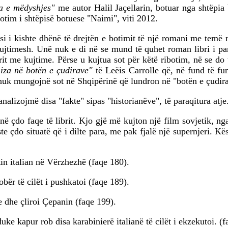
 e mëdyshjes"
me autor Halil Jaçellarin, botuar nga shtëpia 
otim i shtëpisë botuese "Naimi", viti 2012.
si i kishte dhënë të drejtën e botimit të një romani me temë nga
kujtimesh. Unë nuk e di në se mund të quhet roman libri i par
ibrit me kujtime. Përse u kujtua sot për këtë ribotim, në se do
iza në botën e çudirave"
të Leëis Carrolle që, në fund të fun
 nuk mungojnë sot në Shqipërinë që lundron në "botën e çudir
 analizojmë disa "fakte" sipas "historianëve", të paraqitura atje
 çdo faqe të librit. Kjo gjë më kujton një film sovjetik, nga 
e çdo situatë që i dilte para, me pak fjalë një supernjeri. Kë
in italian në Vërzhezhë (faqe 180).
obër të cilët i pushkatoi (faqe 189).
e dhe çliroi Çepanin (faqe 199).
uke kapur rob disa karabinierë italianë të cilët i ekzekutoi. (