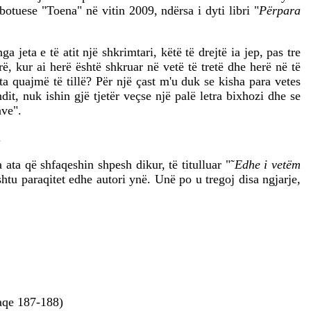
botuese "Toena" në vitin 2009, ndërsa i dyti libri "
Përpara
 jeta e të atit një shkrimtari, këtë të drejtë ia jep, pas tre
ë, kur ai herë është shkruar në vetë të tretë dhe herë në të
 ta quajmë të tillë? Për një çast m'u duk se kisha para vetes
dit, nuk ishin gjë tjetër veçse një palë letra bixhozi dhe se
ave".
.
ata që shfaqeshin shpesh dikur, të titulluar "˜
Edhe i vetëm
shtu paraqitet edhe autori ynë. Unë po u tregoj disa ngjarje,
faqe 187-188)