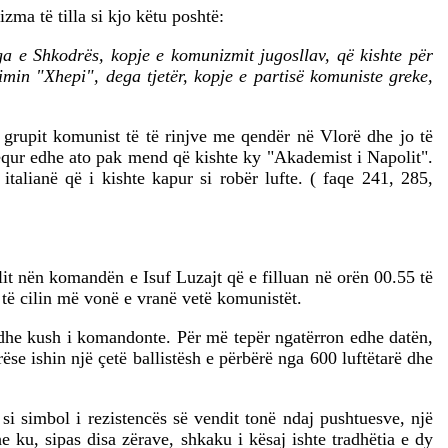
zma të tilla si kjo këtu poshtë:
a e Shkodrës, kopje e komunizmit jugosllav, që kishte për
min "Xhepi", dega tjetër, kopje e partisë komuniste greke,
 grupit komunist të të rinjve me qendër në Vlorë dhe jo të
e hequr edhe ato pak mend që kishte ky "Akademist i Napolit".
alianë që i kishte kapur si robër lufte. ( faqe 241, 285,
lit nën komandën e Isuf Luzajt që e filluan në orën 00.55 të
të cilin më vonë e vranë vetë komunistët.
 dhe kush i komandonte. Për më tepër ngatërron edhe datën,
ëse ishin një çetë ballistësh e përbërë nga 600 luftëtarë dhe
si simbol i rezistencës së vendit tonë ndaj pushtuesve, një
e ku, sipas disa zërave, shkaku i kësaj ishte tradhëtia e dy