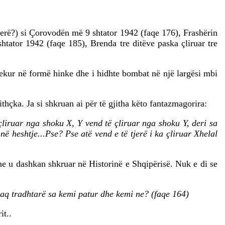
ëherë?) si Çorovodën më 9 shtator 1942 (faqe 176), Frashërin
tator 1942 (faqe 185), Brenda tre ditëve paska çliruar tre
hekur në formë hinke dhe i hidhte bombat në një largësi mbi
thçka. Ja si shkruan ai për të gjitha këto fantazmagorira:
çliruar nga shoku X, Y vend të çliruar nga shoku Y, deri sa
në heshtje...Pse? Pse atë vend e të tjerë i ka çliruar Xhelal
he u dashkan shkruar në Historinë e Shqipërisë. Nuk e di se
e aq tradhtarë sa kemi patur dhe kemi ne? (faqe 164)
it..