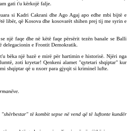
m gati t'u kërkojë falje.
shquara si Kadri Cakrani dhe Ago Agaj apo edhe mbi bijtë e
 libër, që Kosova dhe kosovarët shihen prej tij me syrin e
se një faqe dhe në këtë faqe përsërit tezën banale se Balli
në delegacionin e Frontit Demokratik.
t'u bëka një bazë e mirë për hartimin e historisë. Njëri nga
umtë, zoti kryetar! Qenkeni alamet "qytetari shqiptar" kur
mi shqiptar që u nxorr para gjyqit si kriminel lufte.
ermanëve.
ë "shërbestar" të kombit sepse në vend që të luftonte kundër