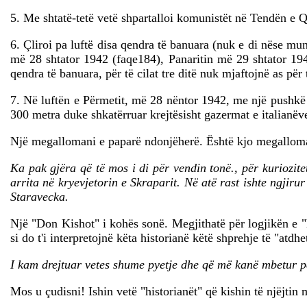
5. Me shtatë-tetë vetë shpartalloi komunistët në Tendën e Q
6. Çliroi pa luftë disa qendra të banuara (nuk e di nëse mu
më 28 shtator 1942 (faqe184), Panaritin më 29 shtator 194
qendra të banuara, për të cilat tre ditë nuk mjaftojnë as për 
7. Në luftën e Përmetit, më 28 nëntor 1942, me një pushkë 
300 metra duke shkatërruar krejtësisht gazermat e italianëv
Një megallomani e paparë ndonjëherë. Është kjo megallomani q
Ka pak gjëra që të mos i di për vendin tonë., për kuriozit
arrita në kryevjetorin e Skraparit. Në atë rast ishte ngjiru
Staravecka.
Një "Don Kishot" i kohës sonë. Megjithatë për logjikën e "
si do t'i interpretojnë këta historianë këtë shprehje të "atdh
I kam drejtuar vetes shume pyetje dhe që më kanë mbetur pa
Mos u çudisni! Ishin vetë "historianët" që kishin të njëjtin 