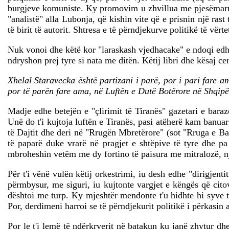
burgjeve komuniste. Ky promovim u zhvillua me pjesëmarrjen 
"analistë" alla Lubonja, që kishin vite që e prisnin një ras
të birit të autorit. Shtresa e të përndjekurve politikë të vër
Nuk vonoi dhe këtë kor "laraskash vjedhacake" e ndoqi edhe 
ndryshon prej tyre si nata me ditën. Këtij libri dhe kësaj cere
Xhelal Staravecka është partizani i parë, por i pari fare a
por të parën fare ama, në Luftën e Dutë Botërore në Shqipë
Madje edhe betejën e "çlirimit të Tiranës" gazetari e bara
Unë do t'i kujtoja luftën e Tiranës, pasi atëherë kam banua
të Dajtit dhe deri në "Rrugën Mbretërore" (sot "Rruga e Bar
të paparë duke vrarë në pragjet e shtëpive të tyre dhe pa 
mbroheshin vetëm me dy fortino të paisura me mitralozë, nj
Për t'i vënë vulën këtij orkestrimi, iu desh edhe "dirigjent
përmbysur, me siguri, iu kujtonte vargjet e këngës që cito
dështoi me turp. Ky mjeshtër mendonte t'u hidhte hi syve 
Por, derdimeni harroi se të përndjekurit politikë i përkasin
Por le t'i lemë të ndërkryerit në batakun ku janë zhytur dh