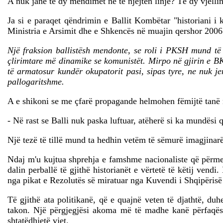
A nuk janë të dy mendimet në të njëjtën linjë? Të dy vjelli
Ja si e paraqet qëndrimin e Ballit Kombëtar "historiani i 
Ministria e Arsimit dhe e Shkencës në muajin qershor 2006
Një fraksion ballistësh mendonte, se roli i PKSH mund të a
çlirimtare më dinamike se komunistët. Mirpo në gjirin e BK
të armatosur kundër okupatorit pasi, sipas tyre, ne nuk je
pallogaritshme.
A e shikoni se me çfarë propagande helmohen fëmijtë tanë nëp
- Në rast se Balli nuk paska luftuar, atëherë si ka mundës
Një tezë të tillë mund ta hedhin vetëm të sëmurë imagjinarë
Ndaj m'u kujtua shprehja e famshme nacionaliste që përmend
dalin perballë të gjithë historianët e vërtetë të këtij ven
nga pikat e Rezolutës së miratuar nga Kuvendi i Shqipëris
Të gjithë ata politikanë, që e quajnë veten të djathtë, duhe
takon. Një përgjegjësi akoma më të madhe kanë përfaqësues
shtatëdhjetë vjet.