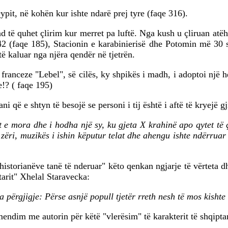
ypit, në kohën kur ishte ndarë prej tyre (faqe 316).
nd të quhet çlirim kur merret pa luftë. Nga kush u çliruan at
2 (faqe 185), Stacionin e karabinierisë dhe Potomin më 30 sh
të kaluar nga njëra qendër në tjetrën.
franceze "Lebel", së cilës, ky shpikës i madh, i adoptoi një 
e!? ( faqe 195)
ë e shtyn të besojë se personi i tij është i aftë të kryejë gji
et e mora dhe i hodha një sy, ku gjeta X krahinë apo qytet të 
r zëri, muzikës i ishin këputur telat dhe ahengu ishte ndërruar 
historianëve tanë të nderuar" këto qenkan ngjarje të vërteta d
etarit" Xhelal Staravecka:
 përgjigje: Përse asnjë popull tjetër rreth nesh të mos kisht
mendim me autorin për këtë "vlerësim" të karakterit të shqiptar