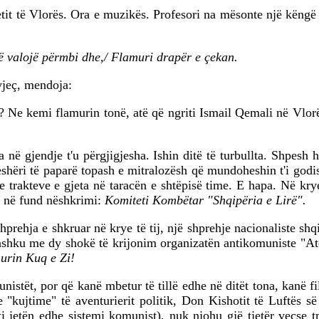
ytetit të Vlorës. Ora e muzikës. Profesori na mësonte një këngë
të valojë përmbi dhe,/ Flamuri drapër e çekan.
vjeç, mendoja:
nit? Ne kemi flamurin tonë, atë që ngriti Ismail Qemali në Vl
 në gjendje t'u përgjigjesha. Ishin ditë të turbullta. Shpesh
shëri të paparë topash e mitralozësh që mundoheshin t'i godis
yre trakteve e gjeta në taracën e shtëpisë time. E hapa. Në kry
he në fund nëshkrimi:
Komiteti Kombëtar "Shqipëria e Lirë".
rehja e shkruar në krye të tij, një shprehje nacionaliste shqipt
shku me dy shokë të krijonim organizatën antikomuniste "Atd
murin Kuq e Zi!
unistët, por që kanë mbetur të tillë edhe në ditët tona, kanë fi
 "kujtime" të aventurierit politik, Don Kishotit të Luftës s
ati jetën edhe sistemi komunist), nuk njohu gjë tjetër veçse