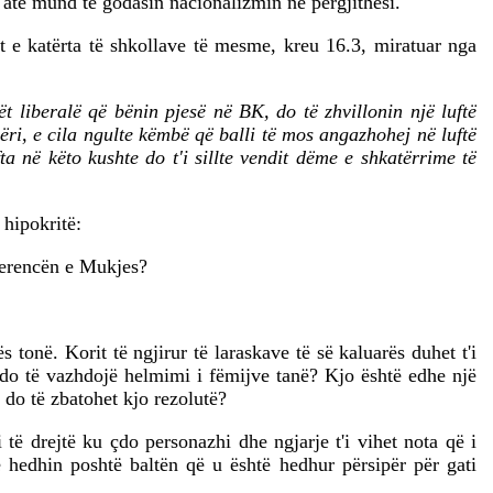
 atë mund të godasin nacionalizmin në përgjithësi.
at e katërta të shkollave të mesme, kreu 16.3, miratuar nga
t liberalë që bënin pjesë në BK, do të zhvillonin një luftë
ri, e cila ngulte këmbë që balli të mos angazhohej në luftë
a në këto kushte do t'i sillte vendit dëme e shkatërrime të
 hipokritë:
nferencën e Mukjes?
onë. Korit të ngjirur të laraskave të së kaluarës duhet t'i
ur do të vazhdojë helmimi i fëmijve tanë? Kjo është edhe një
 do të zbatohet kjo rezolutë?
i të drejtë ku çdo personazhi dhe ngjarje t'i vihet nota që i
ë hedhin poshtë baltën që u është hedhur përsipër për gati