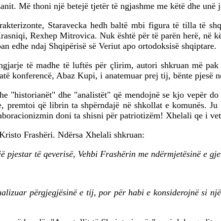
it. Më thoni një betejë tjetër të ngjashme me këtë dhe unë ja
akterizonte, Staravecka hedh baltë mbi figura të tilla të 
sniqi, Rexhep Mitrovica. Nuk është për të parën herë, në këtë
ban edhe ndaj Shqipërisë së Veriut apo ortodoksisë shqiptare.
gjarje të madhe të luftës për çlirim, autori shkruan më pak 
atë konferencë, Abaz Kupi, i anatemuar prej tij, bënte pjesë 
dhe "historianët" dhe "analistët" që mendojnë se kjo vepër do 
, premtoi që librin ta shpërndajë në shkollat e komunës. Ju l
aboracionizmin doni ta shisni për patriotizëm! Xhelali qe i vet
Kristo Frashëri. Ndërsa Xhelali shkruan:
jë pjestar të qeverisë, Vehbi Frashërin me ndërmjetësinë e gj
alizuar përgjegjësinë e tij, por për habi e konsiderojnë si nj