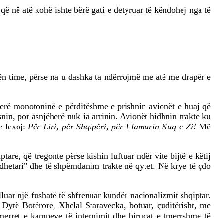
 që në atë kohë ishte bërë gati e detyruar të këndohej nga të
orën time, përse na u dashka ta ndërrojmë me atë me drapër e
 herë monotoninë e përditëshme e prishnin avionët e huaj që
nin, por asnjëherë nuk ia arrinin. Avionët hidhnin trakte ku
e lexoj:
Për Liri, për Shqipëri, për Flamurin Kuq e Zi!
Më
are, që tregonte përse kishin luftuar ndër vite bijtë e këtij
hetari" dhe të shpërndanim trakte në qytet. Në krye të çdo
lluar një fushatë të shfrenuar kundër nacionalizmit shqiptar.
ë Dytë Botërore, Xhelal Staravecka, botuar, çuditërisht, me
 tmerret e kampeve të internimit dhe birucat e tmerrshme të