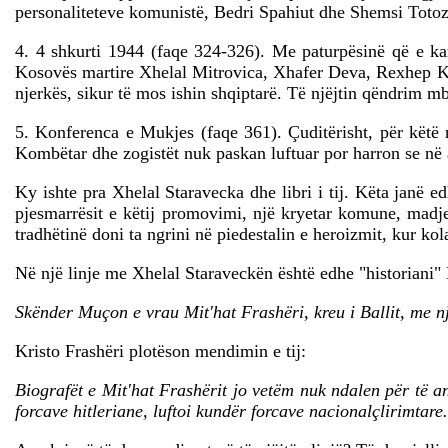
personaliteteve komunistë, Bedri Spahiut dhe Shemsi Totozan
4. 4 shkurti 1944 (faqe 324-326). Me paturpësinë që e kar
Kosovës martire Xhelal Mitrovica, Xhafer Deva, Rexhep Kra
njerkës, sikur të mos ishin shqiptarë. Të njëjtin qëndrim m
5. Konferenca e Mukjes (faqe 361). Çuditërisht, për këtë n
Kombëtar dhe zogistët nuk paskan luftuar por harron se në 
Ky ishte pra Xhelal Staravecka dhe libri i tij. Këta janë e
pjesmarrësit e këtij promovimi, një kryetar komune, madje
tradhëtinë doni ta ngrini në piedestalin e heroizmit, kur kol
Në një linje me Xhelal Staraveckën është edhe "historiani" 
Skënder Muçon e vrau Mit'hat Frashëri, kreu i Ballit, me n
Kristo Frashëri plotëson mendimin e tij:
Biografët e Mit'hat Frashërit jo vetëm nuk ndalen për të an
forcave hitleriane, luftoi kundër forcave nacionalçlirimtare.