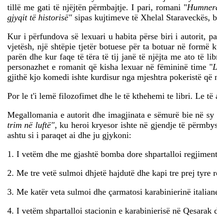
tillë me gati të njëjtën përmbajtje. I pari, romani "
Humnera
gjyqit të historisë"
sipas kujtimeve të Xhelal Staraveckës, b
Kur i përfundova së lexuari u habita përse biri i autorit, pa
vjetësh, një shtëpie tjetër botuese për ta botuar në formë 
parën dhe kur faqe të tëra të tij janë të njëjta me ato të l
personazhet e romanit që kisha lexuar në fëmininë time "
L
gjithë kjo komedi ishte kurdisur nga mjeshtra pokeristë që
Por le t'i lemë filozofimet dhe le të kthehemi te libri. Le të
Megallomania e autorit dhe imagjinata e sëmurë bie në sy në
trim në luftë",
ku heroi kryesor ishte në gjendje të përmbyst
ashtu si i paraqet ai dhe ju gjykoni:
1. I vetëm dhe me gjashtë bomba dore shpartalloi regjiment
2. Me tre vetë sulmoi dhjetë hajdutë dhe kapi tre prej tyre r
3. Me katër veta sulmoi dhe çarmatosi karabinierinë italian
4. I vetëm shpartalloi stacionin e karabinierisë në Qesarak d