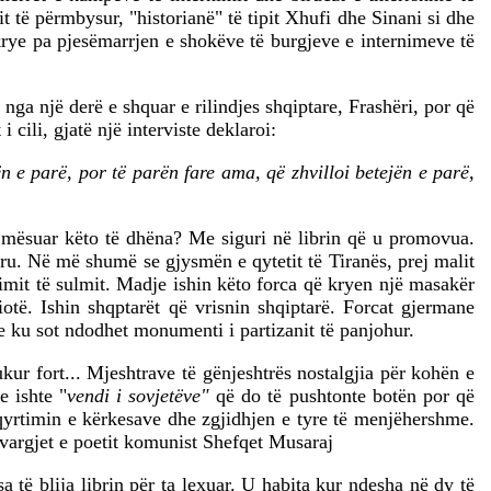
 të përmbysur, "historianë" të tipit Xhufi dhe Sinani si dhe
u krye pa pjesëmarrjen e shokëve të burgjeve e internimeve të
ga një derë e shquar e rilindjes shqiptare, Frashëri, por që
 cili, gjatë një interviste deklaroi:
n e parë, por të parën fare ama, që zhvilloi betejën e parë,
ka mësuar këto të dhëna? Me siguri në librin që u promovua.
tru. Në më shumë se gjysmën e qytetit të Tiranës, prej malit
limit të sulmit. Madje ishin këto forca që kryen një masakër
iotë. Ishin shqptarët që vrisnin shqiptarë. Forcat gjermane
e ku sot ndodhet monumenti i partizanit të panjohur.
ukur fort... Mjeshtrave të gënjeshtrës nostalgjia për kohën e
e ishte "
vendi i sovjetëve"
që do të pushtonte botën por që
qyrtimin e kërkesave dhe zgjidhjen e tyre të menjëhershme.
e vargjet e poetit komunist Shefqet Musaraj
 të blija librin për ta lexuar. U habita kur ndesha në dy të