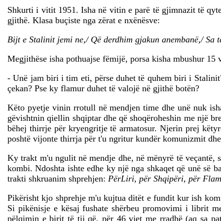
Shkurti i vitit 1951. Isha në vitin e parë të gjimnazit të q
gjithë. Klasa buçiste nga zërat e nxënësve:
Bijt e Stalinit jemi ne,/ Që derdhim gjakun anembanë,/ Sa 
Megjithëse isha pothuajse fëmijë, porsa kisha mbushur 15 
- Unë jam biri i tim eti, përse duhet të quhem biri i Stali
çekan? Pse ky flamur duhet të valojë në gjithë botën?
Këto pyetje vinin rrotull në mendjen time dhe unë nuk isha
gëvishtnin qiellin shqiptar dhe që shoqëroheshin me një bre
bëhej thirrje për kryengritje të armatosur. Njerin prej kët
poshtë vijonte thirrja për t'u ngritur kundër komunizmit d
Ky trakt m'u ngulit në mendje dhe, në mënyrë të veçantë, shp
kombi. Ndoshta ishte edhe ky një nga shkaqet që unë së ba
trakti shkruanim shprehjen:
PërLiri, për Shqipëri, për Fla
Pikërisht kjo shprehje m'u kujtua ditët e fundit kur ish kom
Si pikënisje e kësaj fushate shërbeu promovimi i librit me
pëlqimin e birit të tij që, për 46 vjet me rradhë (aq sa p