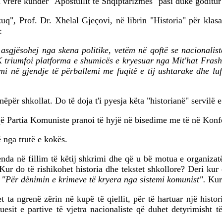
n vrerë kundër "Apostullit të Shqiptarizmës" pasi duke goditur
kuq", Prof. Dr. Xhelal Gjeçovi, në librin "Historia" për klas
:
sgjësohej nga skena politike, vetëm në qoftë se nacionalistë
 triumfoi platforma e shumicës e kryesuar nga Mit'hat Frashë
mi në gjendje të përballemi me fuqitë e tij ushtarake dhe luft
ër shkollat. Do të doja t'i pyesja këta "historianë" servilë e
i që Partia Komuniste pranoi të hyjë në bisedime me të në Ko
 nga trutë e kokës.
a në fillim të këtij shkrimi dhe që u bë motua e organizatës t
di. Kur do të rishikohet historia dhe tekstet shkollore? Deri k
ë
"Për dënimin e krimeve të kryera nga sistemi komunist".
Kur
t ta ngrenë zërin në kupë të qiellit, për të hartuar një histor
it e partive të vjetra nacionaliste që duhet detyrimisht t