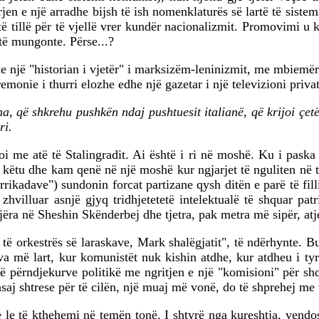
e një arradhe bijsh të ish nomenklaturës së lartë të sistemit
t të tillë për të vjellë vrer kundër nacionalizmit. Promovimi 
tetë mungonte. Përse...?
një "historian i vjetër" i marksizëm-leninizmit, me mbiemër n
monie i thurri elozhe edhe një gazetar i një televizioni privat i
ma, që shkrehu pushkën ndaj pushtuesit italianë, që krijoi çetë
ri.
zoi me atë të Stalingradit. Ai është i ri në moshë. Ku i pas
r këtu dhe kam qenë në një moshë kur ngjarjet të nguliten në 
rikadave") sundonin forcat partizane qysh ditën e parë të fil
zhvilluar asnjë gjyq tridhjetetetë intelektualë të shquar patr
ëra në Sheshin Skënderbej dhe tjetra, pak metra më sipër, atj
it të orkestrës së laraskave, Mark shalëgjatit", të ndërhynte. B
va më lart, kur komunistët nuk kishin atdhe, kur atdheu i tyr
të përndjekurve politikë me ngritjen e një "komisioni" për sh
 asaj shtrese për të cilën, një muaj më vonë, do të shprehej m
e le të kthehemi në temën tonë. I shtyrë nga kureshtja, vendosa