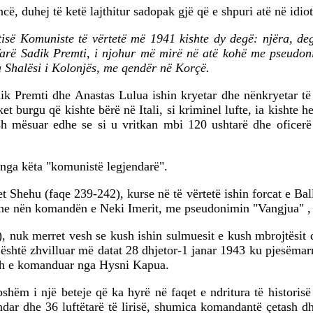
, duhej të ketë lajthitur sadopak gjë që e shpuri atë në idioti
isë Komuniste të vërtetë më 1941 kishte dy degë: njëra, deg
 farë Sadik Premti, i njohur më mirë në atë kohë me pseudoni
a Shalësi i Kolonjës, me qendër në Korçë.
ik Premti dhe Anastas Lulua ishin kryetar dhe nënkryetar të
ket burgu që kishte bërë në Itali, si kriminel lufte, ia kisht
 mësuar edhe se si u vritkan mbi 120 ushtarë dhe oficerë it
 nga këta "komunistë legjendarë".
t Shehu (faqe 239-242), kurse në të vërtetë ishin forcat e Bal
zane nën komandën e Neki Imerit, me pseudonimin "Vangjua" , 
), nuk merret vesh se kush ishin sulmuesit e kush mbrojtësit
 është zhvilluar më datat 28 dhjetor-1 janar 1943 ku pjesëmarr
ësh e komanduar nga Hysni Kapua.
shëm i një beteje që ka hyrë në faqet e ndritura të historisë 
ndar dhe 36 luftëtarë të lirisë, shumica komandantë çetash dh