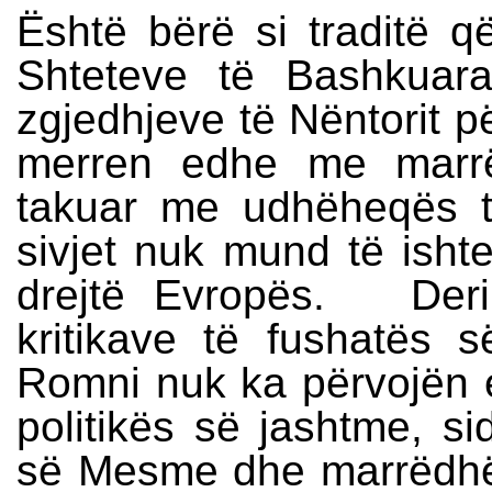
Është bërë si traditë q
Shteteve të Bashkuara
zgjedhjeve të Nëntorit pë
merren edhe me marrë
takuar me udhëheqës 
sivjet nuk mund të ish
drejtë Evropës. Deri
kritikave të fushatës 
Romni nuk ka përvojën
politikës së jashtme, s
së Mesme dhe marrëdhën