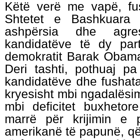
Këtë verë me vapë, fu
Shtetet e Bashkuara 
ashpërsia dhe agres
kandidatëve të dy part
demokratit Barak Obama
Deri tashti, pothuaj pa
kandidatëve dhe fushata
kryesisht mbi ngadalësi
mbi deficitet buxhet
marrë për krijimin e 
amerikanë të papunë, që l