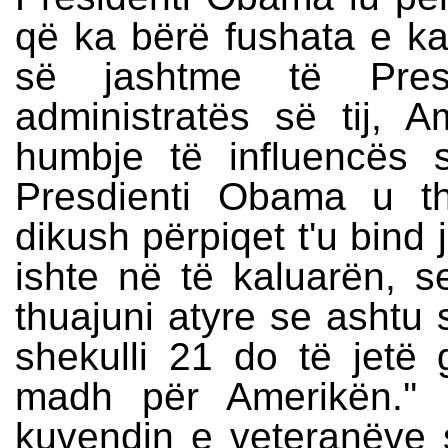
që ka bërë fushata e kan
së jashtme të Pres
administratës së tij, 
humbje të influencës
Presdienti Obama u th
dikush përpiqet t'u bind 
ishte në të kaluarën, s
thuajuni atyre se ashtu s
shekulli 21 do të jetë g
madh për Amerikën.''
kuvendin e veteranëve 