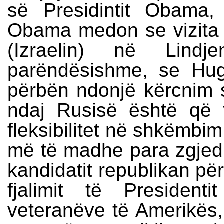
së Presidintit Obama,
Obama medon se vizita 
(Izraelin) në Li
parëndësishme, se Hu
përbën ndonjë kërcnim s
ndaj Rusisë është që 
fleksibilitet në shkëmbim
më të madhe para zgjedh
kandidatit republikan pë
fjalimit të Preside
veteranëve të Amerikës, 