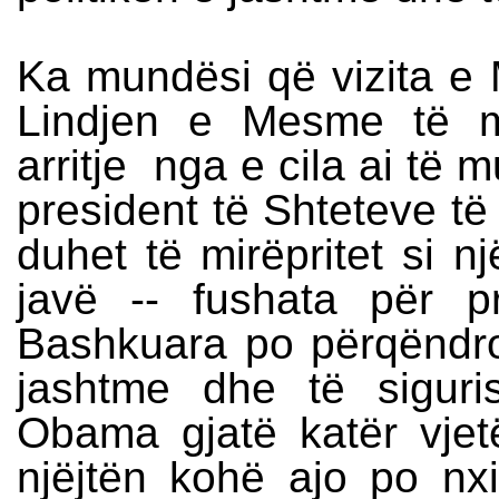
Ka mundësi që vizita e
Lindjen e Mesme të m
arritje nga e cila ai të 
president të Shteteve t
duhet të mirëpritet si n
javë -- fushata për p
Bashkuara po përqëndroh
jashtme dhe të siguri
Obama gjatë katër vje
njëjtën kohë ajo po n