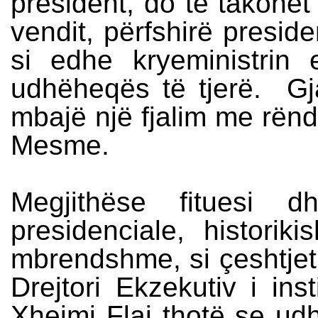
president, do të takohet
vendit, përfshirë preside
si edhe kryeministrin e
udhëheqës të tjerë. Gja
mbajë një fjalim me rënd
Mesme.
Megjithëse fituesi 
presidenciale, historik
mbrendshme, si çeshtjet
Drejtori Ekzekutiv i inst
Xhejmi Flaj thotë se ud