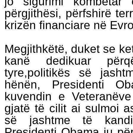
jo sigurimi kombëtar
përgjithësi, përfshirë te
krizën financiare në Evrop
Megjithkëtë, duket se k
kanë dedikuar përq
tyre,politikës së jas
hënën, Presidenti Ob
kuvendin e Veteranëve 
gjatë të cilit ai sulmoi 
së jashtme të kandi
Presidenti Obama iu përg