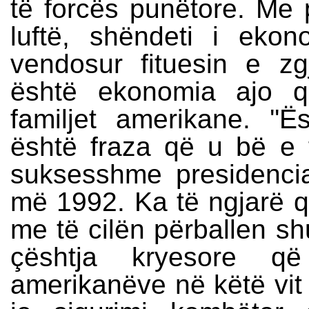
të forcës punëtore. Me 
luftë, shëndeti i eko
vendosur fituesin e zg
është ekonomia ajo q
familjet amerikane. ''Ë
është fraza që u bë e
suksesshme presidencial
më 1992. Ka të ngjarë 
me të cilën përballen sh
çështja kryesore q
amerikanëve në këtë vit