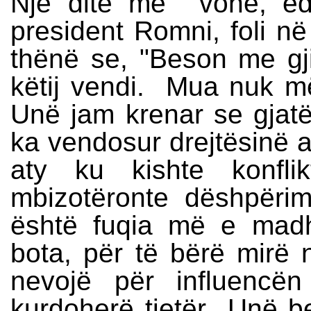
Një ditë më vonë, edh
president Romni, foli n
thënë se, "Beson me gj
këtij vendi. Mua nuk m
Unë jam krenar se gjatë 
ka vendosur drejtësinë a
aty ku kishte konfl
mbizotëronte dëshpërim
është fuqia më e mad
bota, për të bërë mirë 
nevojë për influencë
kurdoherë tjetër...Unë 