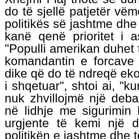
do të sjellë patjetër vë
politikës së jashtme dhe 
kanë qenë prioritet i a
''Populli amerikan duhet 
komandantin e forcave
dike që do të ndreqë e
i shqetuar'', shtoi ai, ''
nuk zhvillojmë një deb
në lidhje me sigurimi
urgjente të kemi një di
politikën e jashtme dhe t