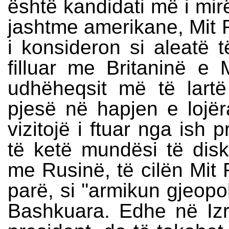
është kandidati më i mir
jashtme amerikane, Mit 
i konsideron si aleatë 
filluar me Britaninë 
udhëheqsit më të lart
pjesë në hapjen e lojër
vizitojë i ftuar nga ish 
të ketë mundësi të dis
me Rusinë, të cilën Mit
parë, si ''armikun gjeopo
Bashkuara. Edhe në Izra