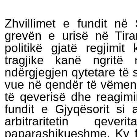
Zhvillimet e fundit në
grevën e urisë në Tira
politikë gjatë regjimi
tragjike kanë ngritë
ndërgjegjen qytetare të
vue në qendër të vëmendj
të qeverisë dhe reagimi
fundit e Gjyqësorit si 
arbitraritetin qev
paparashikueshme. Ky f