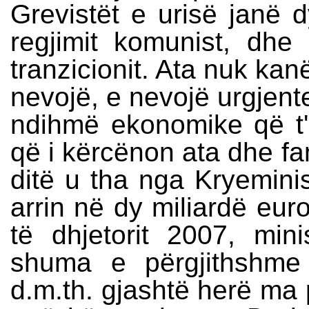
Grevistët e urisë janë d
regjimit komunist, dhe 
tranzicionit. Ata nuk ka
nevojë, e nevojë urgjente
ndihmë ekonomike që t'i
që i kërcënon ata dhe fam
ditë u tha nga Kryemini
arrin në dy miliardë eur
të dhjetorit 2007, mini
shuma e përgjithshme 
d.m.th. gjashtë herë ma 