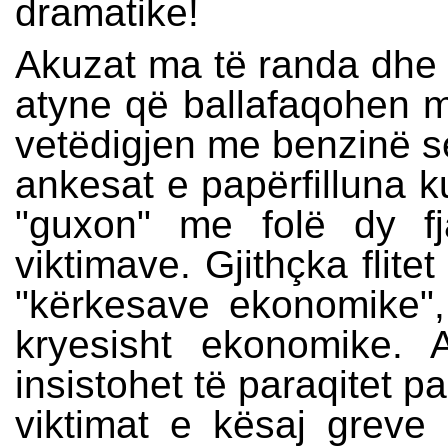
dramatike!
Akuzat ma të randa dhe 
atyne që ballafaqohen m
vetëdigjen me benzinë s
ankesat e papërfilluna k
"guxon" me folë dy fj
viktimave. Gjithçka flitet
"kërkesave ekonomike", 
kryesisht ekonomike. 
insistohet të paraqitet p
viktimat e kësaj greve 