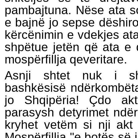
pambajtuna. Nëse ata sot
e bajnë jo sepse dëshir
kërcënimin e vdekjes ata
shpëtue jetën që ata e
mospërfillja qeveritare.
Asnji shtet nuk i s
bashkësisë ndërkombëtare
jo Shqipëria! Çdo ak
parasysh detyrimet ndë
kryhet vetëm si nji ak
Mospërfillja "e botës së