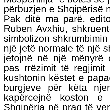
përbuzjen e Shqipërisë 
Pak ditë ma parë, edito
Ruben Avxhiu, shkruente:
simbolizon shkrumbimin 
një jetë normale të një s
jetojnë në një mënyrë 
pas rrëzimit të regjimi
kushtonin këstet e pap
burgjeve për këta nje
kapërcejnë koston e 
Shqipëria në prag të ven