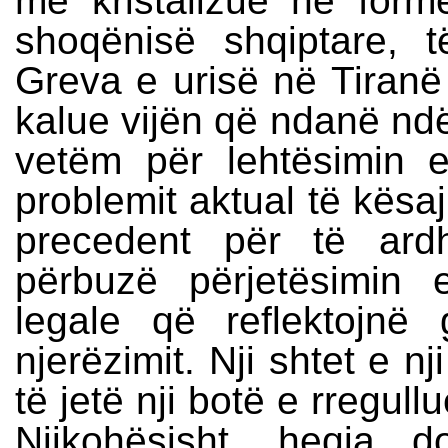
me kristalizue në formë
shoqënisë shqiptare, 
Greva e urisë në Tiran
kalue vijën që ndanë ndër
vetëm për lehtësimin e 
problemit aktual të kësaj
precedent për të ar
përbuzë përjetësimin
legale që reflektojnë 
njerëzimit. Nji shtet e 
të jetë nji botë e rregul
Njikohësisht, heqja 