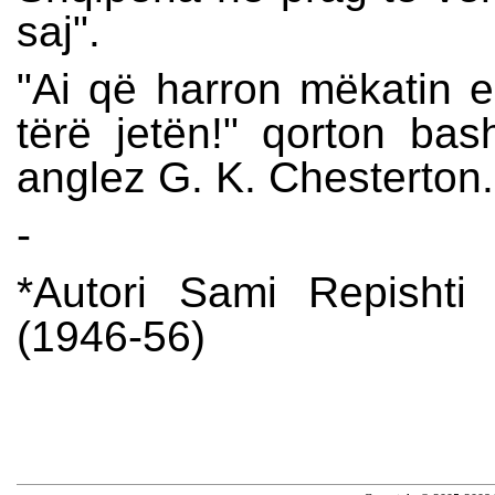
saj".
"Ai që harron mëkatin e 
tërë jetën!" qorton bas
anglez G. K. Chesterton.
-
*Autori Sami Repishti 
(1946-56)