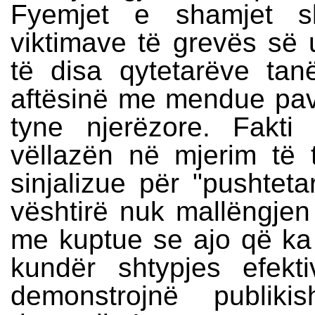
Fyemjet e shamjet s
viktimave të grevës së u
të disa qytetarëve t
aftësinë me mendue pava
tyne njerëzore. Fakt
vëllazën në mjerim të 
sinjalizue për "pushteta
vështirë nuk mallëngjen 
me kuptue se ajo që ka r
kundër shtypjes efekt
demonstrojnë publi