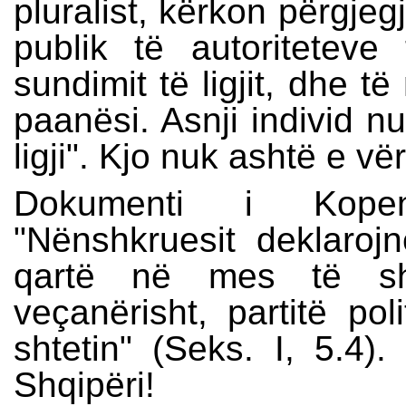
pluralist, kërkon përgjeg
publik të autoritetev
sundimit të ligjit, dhe t
paanësi. Asnji individ 
ligji". Kjo nuk ashtë e vë
Dokumenti i Kopen
"Nënshkruesit deklarojn
qartë në mes të shte
veçanërisht, partitë po
shtetin" (Seks. I, 5.4)
Shqipëri!