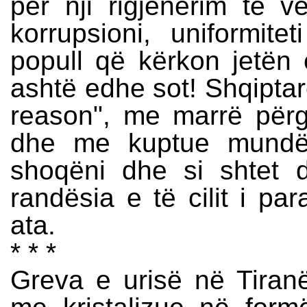
për nji rigjenerim të ve
korrupsioni, uniformite
popull që kërkon jetën e
ashtë edhe sot! Shqiptarë
reason", me marrë përgj
dhe me kuptue mundës
shoqëni dhe si shtet d
randësia e të cilit i pa
ata.
* * *
Greva e urisë në Tiran