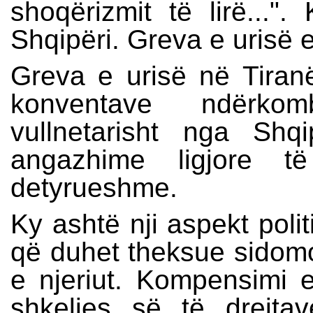
shoqërizmit të lirë..."
Shqipëri. Greva e urisë e
Greva e urisë në Tiranë
konventave ndërko
vullnetarisht nga Shq
angazhime ligjore t
detyrueshme.
Ky ashtë nji aspekt polit
që duhet theksue sidomos
e njeriut. Kompensimi e
shkeljes së të drejta