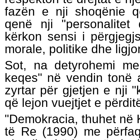
fazën e nji shoqënie 
qenë nji "personalite
kërkon sensi i përgjegjs
morale, politike dhe ligjo
Sot, na detyrohemi m
keqes" në vendin tonë 
zyrtar për gjetjen e nji 
që lejon vuejtjet e përdi
"Demokracia, thuhet në K
të Re (1990) me përfaq