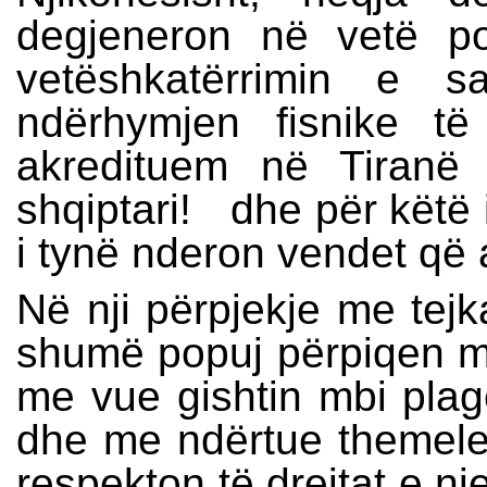
degjeneron në vetë p
vetëshkatërrimin e s
ndërhymjen fisnike t
akredituem në Tiranë
shqiptari! dhe për këtë i
i tynë nderon vendet që 
Në nji përpjekje me tej
shumë popuj përpiqen me 
me vue gishtin mbi plag
dhe me ndërtue themele
respekton të drejtat e nj