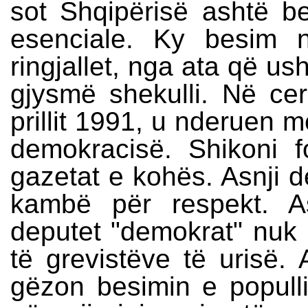
sot Shqipërisë ashtë bes
esenciale. Ky besim 
ringjallet, nga ata që us
gjysmë shekulli. Në ce
prillit 1991, u nderuen m
demokracisë. Shikoni f
gazetat e kohës. Asnji de
kambë për respekt. As
deputet "demokrat" nuk 
të grevistëve të urisë. 
gëzon besimin e popullit