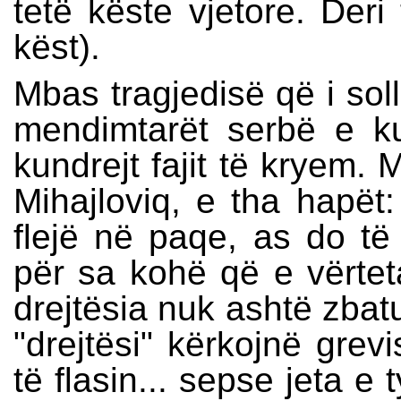
tetë këste vjetore. Deri
këst).
Mbas tragjedisë që i soll
mendimtarët serbë e k
kundrejt fajit të kryem. 
Mihajloviq, e tha hapët
flejë në paqe, as do të 
për sa kohë që e vërte
drejtësia nuk ashtë zbatu
"drejtësi" kërkojnë grev
të flasin... sepse jeta e