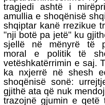
tragjedi ashtë i mirëpr
amullia e shoqënisë shqi
shqiptar kanë rrezikue t
"nji botë pa jetë" ku gjit
sjellë në mënyrë të 
moral e politik të s
vetëshkatërrimin e saj. T
ka nxjerrë në shesh e
shoqënisë sonë: urrejtj
gjithë ata që nuk mendojn
trazojnë gjumin e qetë 