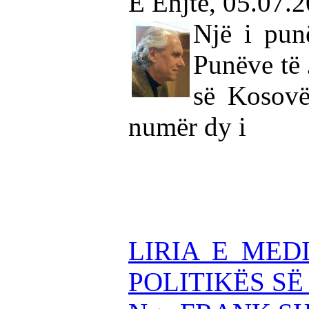
E Enjte, 05.07.
Një i pun
Punëve të 
së Kosovë
numër dy i
LIRIA E MED
POLITIKËS SË