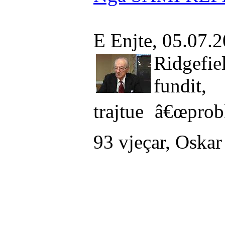
E Enjte, 05.07.
Ridgefi
fundit,
trajtue â€œprob
93 vjeçar, Oskar