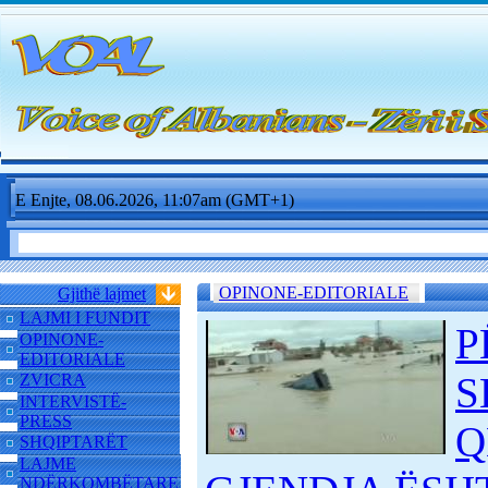
E Enjte, 08.06.2026, 11:07am (GMT+1)
OPINONE-EDITORIALE
Gjithë lajmet
LAJMI I FUNDIT
P
OPINONE-
EDITORIALE
S
ZVICRA
INTERVISTË-
PRESS
Q
SHQIPTARËT
LAJME
NDËRKOMBËTARE