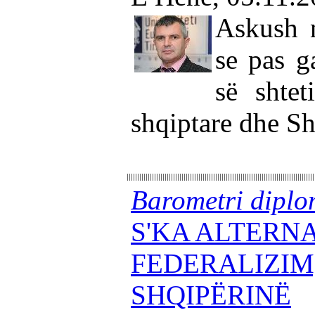
Askush 
se pas g
së shtet
shqiptare dhe Sh
Barometri diplo
S'KA ALTERNA
FEDERALIZIM
SHQIPËRINË