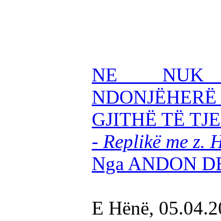
NE NUK
NDONJËHERË
GJITHË TË TJ
- Replikë me z. H
Nga ANDON D
E Hënë, 05.04.