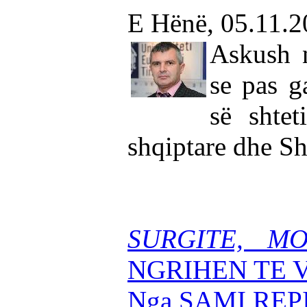
E Hënë, 05.11.
Askush 
se pas g
së shtet
shqiptare dhe Sh
SURGITE, MO
NGRIHEN TE 
Nga SAMI REP