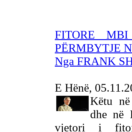
FITORE MBI
PËRMBYTJE 
Nga FRANK S
E Hënë, 05.11.
Këtu në
dhe në 
vjetori i fit