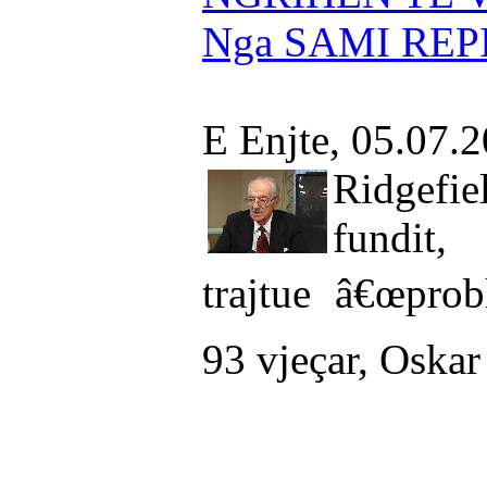
Nga SAMI REP
E Enjte, 05.07.
Ridgefi
fundit,
trajtue â€œprob
93 vjeçar, Oskar