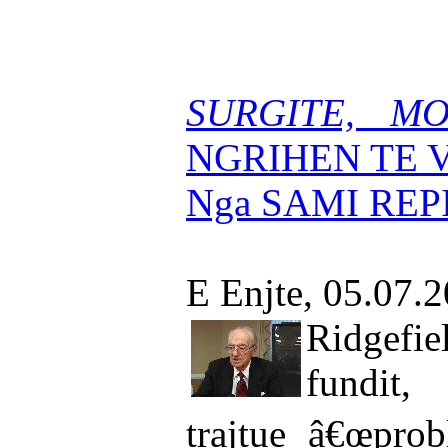
SURGITE, MO
NGRIHEN TE 
Nga SAMI REP
E Enjte, 05.07.
Ridgefi
fundit,
trajtue â€œprob