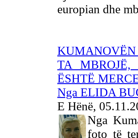
europian dhe mb
KUMANOVËN 
TA MBROJË, 
ËSHTË MERCE
Nga ELIDA BU
E Hënë, 05.11.
Nga Kuma
foto të te