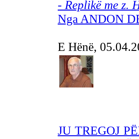
- Replikë me z. H
Nga ANDON D
E Hënë, 05.04.
JU TREGOJ PË