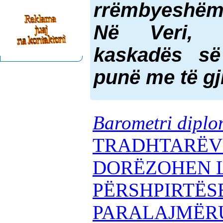
rrëmbyeshëm
Në Veri, h
kaskadës së
punë me të gj
Barometri diplo
TRADHTARËV
DORËZOHEN 
PËRSHPIRTËSE
PARALAJMËR