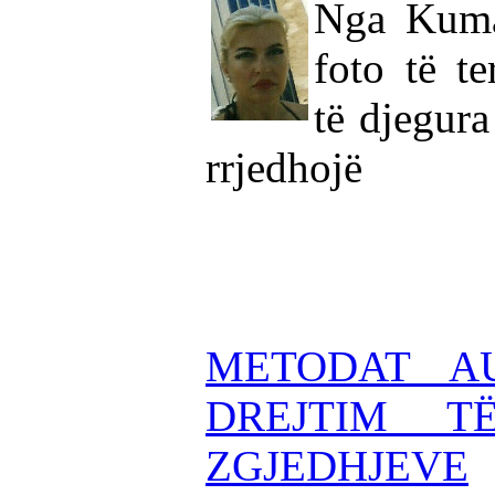
Nga Kuma
foto të te
të djegura
rrjedhojë
METODAT AU
DREJTIM T
ZGJEDHJEVE