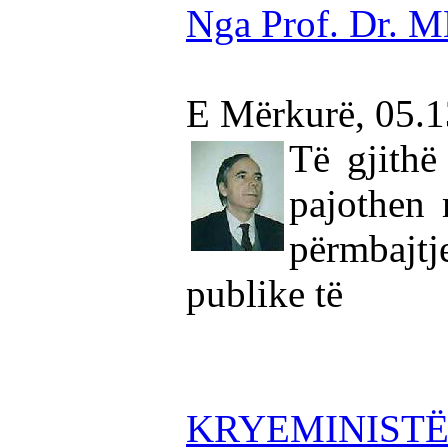
Nga Prof. Dr.
E Mërkurë, 05.
Të gjithë
pajothen
përmbajtj
publike të
KRYEMINISTË