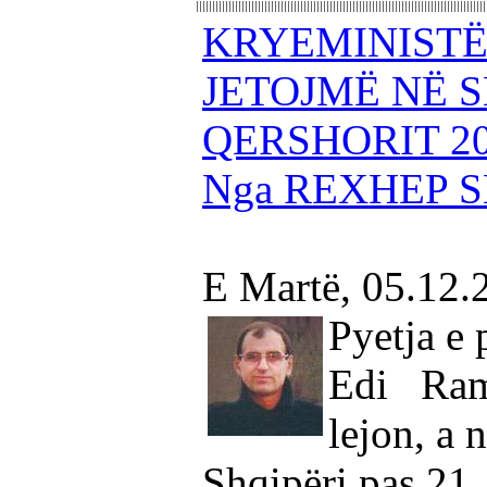
KRYEMINISTËR
JETOJMË NË S
QERSHORIT 2
Nga REXHEP 
E Martë, 05.12.
Pyetja e 
Edi Ram
lejon, a 
Shqipëri pas 21