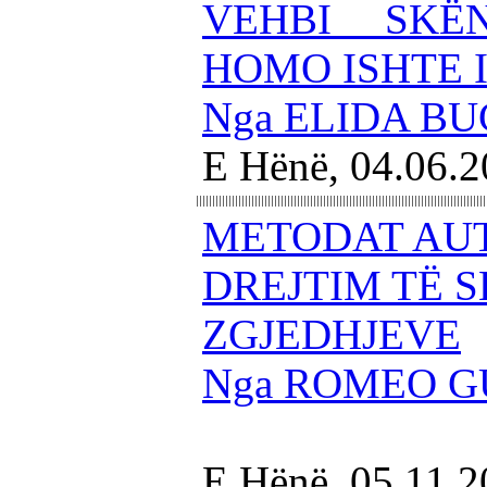
VEHBI SKË
HOMO ISHTE I
Nga ELIDA BU
E Hënë, 04.06.
METODAT AUT
DREJTIM TË S
ZGJEDHJEVE
Nga ROMEO 
E Hënë, 05.11.