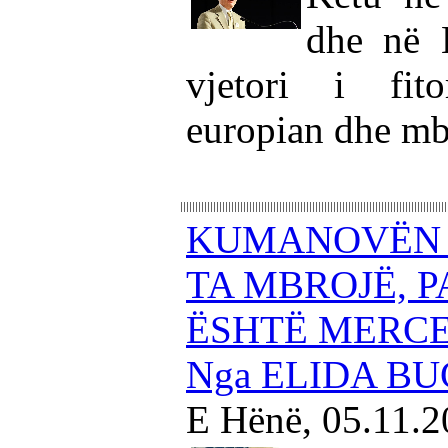
dhe në 
vjetori i fit
europian dhe mb
KUMANOVËN 
TA MBROJË, P
ËSHTË MERCE
Nga ELIDA BU
E Hënë, 05.11.