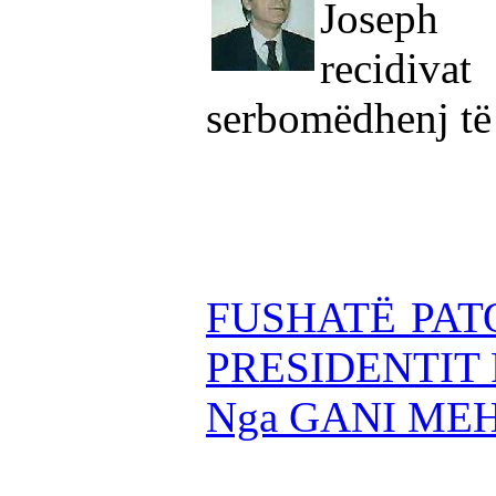
Joseph
recidiva
serbomëdhenj të
FUSHATË PAT
PRESIDENTIT
Nga GANI ME