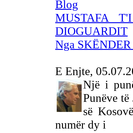
Blog
MUSTAFA T'
DIOGUARDIT
Nga SKËNDER
E Enjte, 05.07.
Një i pun
Punëve të 
së Kosovë
numër dy i