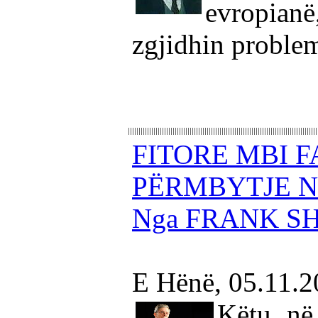
evropian
zgjidhin proble
FITORE MBI 
PËRMBYTJE 
Nga FRANK S
E Hënë, 05.11.
Këtu në