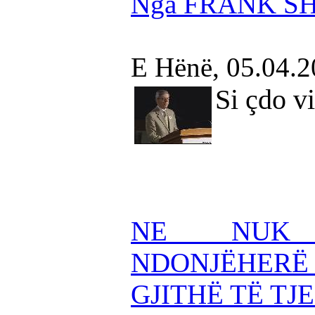
Nga FRANK S
E Hënë, 05.04.
Si çdo vi
NE NUK
NDONJËHERË
GJITHË TË TJ