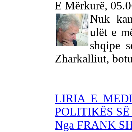
E Mërkurë, 05.
Nuk kam
ulët e m
shqipe s
Zharkalliut, bot
LIRIA E MED
POLITIKËS SË
Nga FRANK S