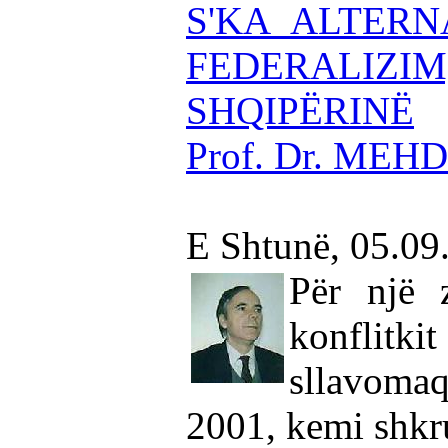
S'KA ALTERN
FEDERALIZIM
SHQIPËRINË
Prof. Dr. MEH
E Shtunë, 05.09
Për një z
konflit
sllavoma
2001, kemi shkr