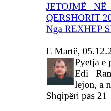
JETOJMË NË 
QERSHORIT 2
Nga REXHEP 
E Martë, 05.12.
Pyetja e 
Edi Ram
lejon, a 
Shqipëri pas 21