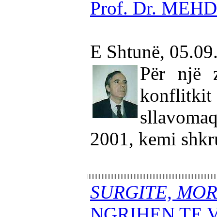
Prof. Dr. MEH
E Shtunë, 05.09
Për një z
konflit
sllavoma
2001, kemi shkr
SURGITE, MOR
NGRIHEN TE 