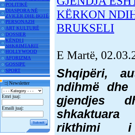
GJENDJA ËSHT
POLITIKË
DIASPORA NË
KËRKON NDI
ZVICËR DHE BOTË
PERSONAZH
BRUKSELI
ART KULTURË
DOSSIER
KËNDI I
SHKRIMTARIT
E Martë, 02.03.
HOLLYWOOD
AFORIZMA
GOSSIPE
Shqipëri, au
SPORT
ndihmë dhe 
::| Newsletter
Emri juaj:
gjendjes 
Emaili juaj:
shkaktuara
rikthimi