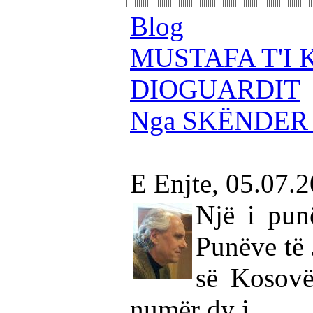
Blog
MUSTAFA T'I 
DIOGUARDIT
Nga SKËNDER
E Enjte, 05.07.
Një i pun
Punëve të 
së Kosovë
numër dy i