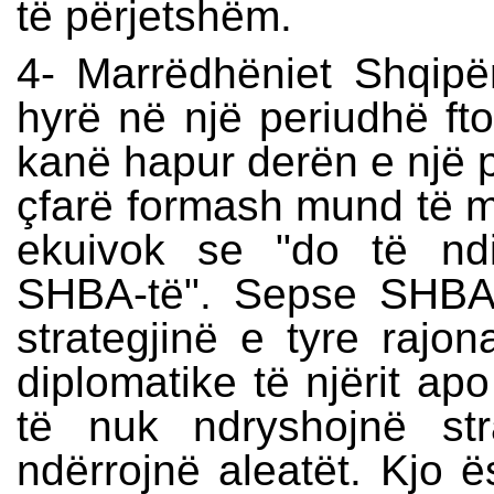
të përjetshëm.
4- Marrëdhëniet Shqipë
hyrë në një periudhë fto
kanë hapur derën e një pë
çfarë formash mund të m
ekuivok se "do të nd
SHBA-të". Sepse SHBA
strategjinë e tyre rajona
diplomatike të njërit apo
të nuk ndryshojnë st
ndërrojnë aleatët. Kjo 