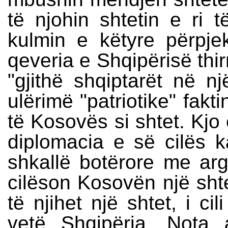
të njohin shtetin e ri 
kulmin e këtyre përpje
qeveria e Shqipërisë thir
"gjithë shqiptarët në n
ulërimë "patriotike" fakt
të Kosovës si shtet. Kjo
diplomacia e së cilës 
shkallë botërore me ar
cilëson Kosovën një shte
të njihet një shtet, i ci
vetë Shqipëria. Nota