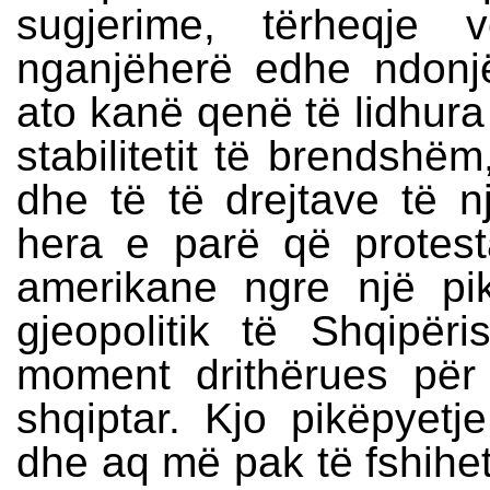
sugjerime, tërheqje 
nganjëherë edhe ndonjë
ato kanë qenë të lidhura
stabilitetit të brendshë
dhe të të drejtave të n
hera e parë që protes
amerikane ngre një pi
gjeopolitik të Shqipër
moment drithërues për
shqiptar. Kjo pikëpyet
dhe aq më pak të fshihet,