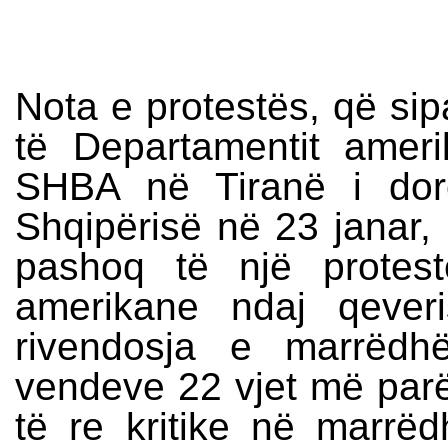
Nota e protestës, që si
të Departamentit ameri
SHBA në Tiranë i dorë
Shqipërisë në 23 janar,
pashoq të një protes
amerikane ndaj qever
rivendosja e marrëdh
vendeve 22 vjet më par
të re kritike në marrë