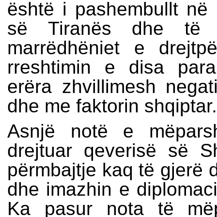
është i pashembullt në 
së Tiranës dhe të c
marrëdhëniet e drejtp
rreshtimin e disa para
erëra zhvillimesh nega
dhe me faktorin shqiptar.
Asnjë notë e mëpars
drejtuar qeverisë së S
përmbajtje kaq të gjerë d
dhe imazhin e diplomacis
Ka pasur nota të mëp