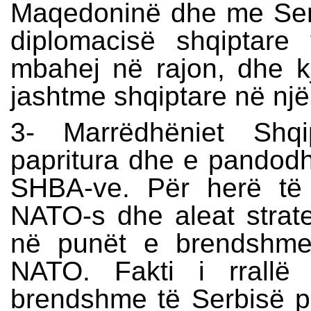
Maqedoninë dhe me Serb
diplomacisë shqiptare
mbahej në rajon, dhe k
jashtme shqiptare në një 
3- Marrëdhëniet Shqi
papritura dhe e pandodhu
SHBA-ve. Për herë të 
NATO-s dhe aleat strat
në punët e brendshme 
NATO. Fakti i rrallë
brendshme të Serbisë p