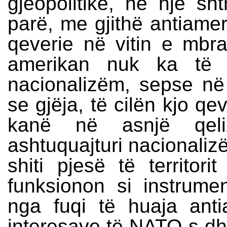
gjeopolitike, në një s
parë, me gjithë antiamer
qeverie në vitin e mbr
amerikan nuk ka të b
nacionalizëm, sepse në
se gjëja, të cilën kjo qe
kanë në asnjë qeliz
ashtuquajturi nacionalizë
shiti pjesë të territori
funksionon si instrumen
nga fuqi të huaja anti
interesave të NATO-s dh