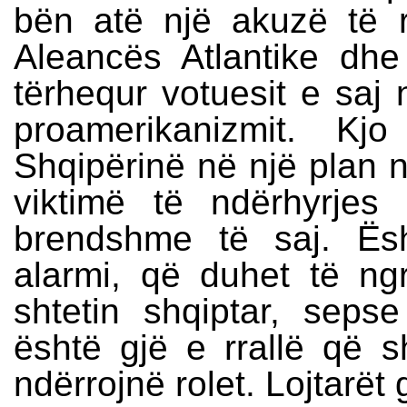
bën atë një akuzë të r
Aleancës Atlantike dhe
tërhequr votuesit e saj
proamerikanizmit. Kj
Shqipërinë në një plan n
viktimë të ndërhyrje
brendshme të saj. Ë
alarmi, që duhet të ng
shtetin shqiptar, sep
është gjë e rrallë që sh
ndërrojnë rolet. Lojtarët