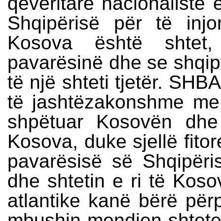
qeveritare nacionaliste 
Shqipërisë për të injor
Kosova është shtet
pavarësinë dhe se shqip
të një shteti tjetër. SH
të jashtëzakonshme me 
shpëtuar Kosovën dhe
Kosova, duke sjellë fito
pavarësisë së Shqipëri
dhe shtetin e ri të Kos
atlantike kanë bërë për
mbushin mendjen shtetev