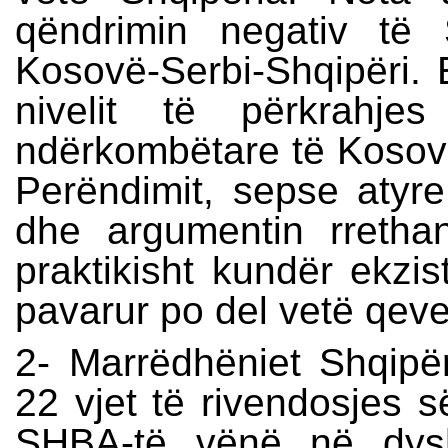
qëndrimin negativ të 
Kosovë-Serbi-Shqipëri. E
nivelit të përkrahje
ndërkombëtare të Koso
Perëndimit, sepse atyre
dhe argumentin rretha
praktikisht kundër ekzi
pavarur po del vetë qeve
2- Marrëdhëniet Shqipër
22 vjet të rivendosjes 
SHBA-të vënë në dysh