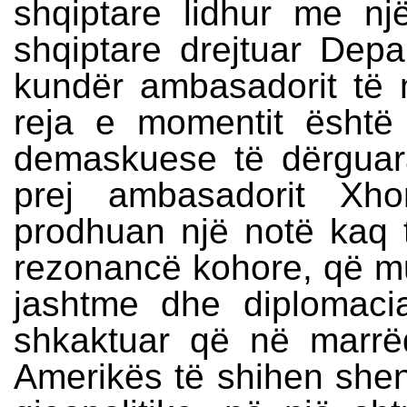
shqiptare lidhur me një
shqiptare drejtuar Depa
kundër ambasadorit të
reja e momentit është 
demaskuese të dërguar
prej ambasadorit Xho
prodhuan një notë kaq 
rezonancë kohore, që mun
jashtme dhe diplomaci
shkaktuar që në marrë
Amerikës të shihen shenj