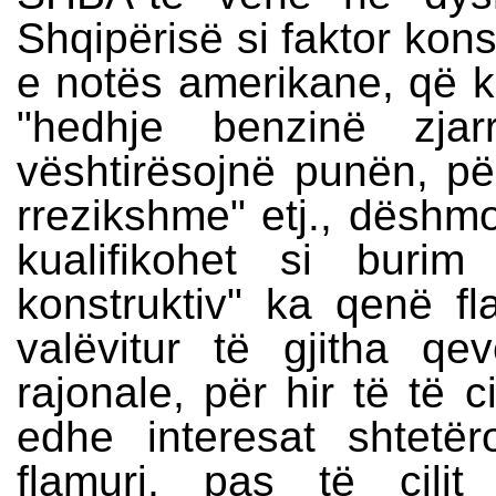
Shqipërisë si faktor kons
e notës amerikane, që kr
"hedhje benzinë zjar
vështirësojnë punën, për
rrezikshme" etj., dëshm
kualifikohet si burim
konstruktiv" ka qenë fl
valëvitur të gjitha qev
rajonale, për hir të të c
edhe interesat shtet
flamuri, pas të cili