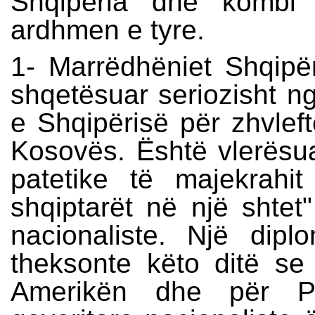
Shqipëria dhe kombi 
ardhmen e tyre.
1- Marrëdhëniet Shqipë
shqetësuar seriozisht ng
e Shqipërisë për zhvleft
Kosovës. Është vlerësua
patetike të majekrahit 
shqiptarët në një shtet
nacionaliste. Një dip
theksonte këto ditë se
Amerikën dhe për Pe